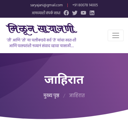
saryajani@gmail.com
|
+91 80078 14005
आमच्याशी संपर्क साधा
‘ती’ आणि ‘तो’ या पलीकडचे सर्व ‘ते’ यांचा स्वतःशी
आणि परस्परांशी नव्यानं संवाद व्हावा यासाठी…
जाहिरात
मुख्य पृष्ठ
/
जाहिरात