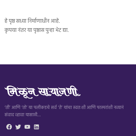
हे पृष्ठ सध्या निर्माणाधीन आहे.
कृपया नंतर या पृष्ठास पुन्हा भेट द्या.
‘ती’ आणि ‘तो’ या पलीकडचे सर्व ‘ते’ यांचा स्वतःशी आणि परस्परांशी नव्यानं
संवाद व्हावा यासाठी…