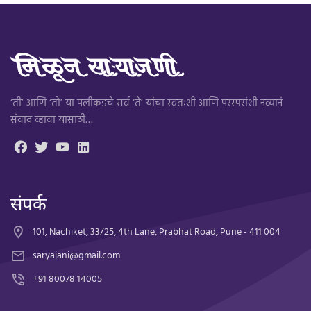
‘ती’ आणि ‘तो’ या पलीकडचे सर्व ‘ते’ यांचा स्वतःशी आणि परस्परांशी नव्यानं
संवाद व्हावा यासाठी…
संपर्क
101, Nachiket, 33/25, 4th Lane, Prabhat Road, Pune - 411 004
saryajani@gmail.com
+91 80078 14005