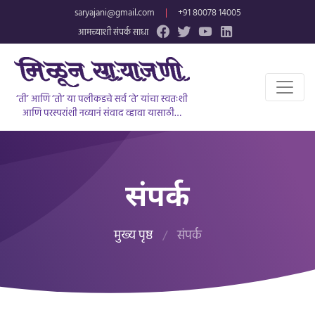
saryajani@gmail.com
|
+91 80078 14005
आमच्याशी संपर्क साधा
‘ती’ आणि ‘तो’ या पलीकडचे सर्व ‘ते’ यांचा स्वतःशी
आणि परस्परांशी नव्यानं संवाद व्हावा यासाठी…
संपर्क
मुख्य पृष्ठ
/
संपर्क