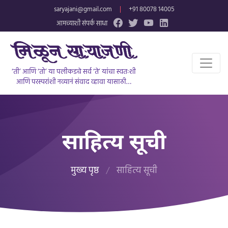
saryajani@gmail.com
|
+91 80078 14005
आमच्याशी संपर्क साधा
‘ती’ आणि ‘तो’ या पलीकडचे सर्व ‘ते’ यांचा स्वतःशी
आणि परस्परांशी नव्यानं संवाद व्हावा यासाठी…
साहित्य सूची
मुख्य पृष्ठ
/
साहित्य सूची