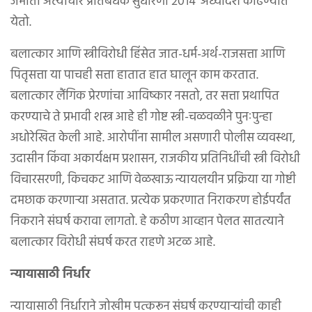
जमाती अत्याचार प्रतिबंधक सुधारणा २०१४’ अध्यादेश काढण्यात
येतो.
बलात्कार आणि स्त्रीविरोधी हिंसेत जात-धर्म-अर्थ-राजसत्ता आणि
पितृसत्ता या पाचही सत्ता हातात हात घालून काम करतात.
बलात्कार लैंगिक प्रेरणांचा आविष्कार नसतो, तर सत्ता प्रथापित
करण्याचे ते प्रभावी शस्त्र आहे ही गोष्ट स्त्री-चळवळीने पुनःपुन्हा
अधोरेखित केली आहे. आरोपींना सामील असणारी पोलीस व्यवस्था,
उदासीन किंवा अकार्यक्षम प्रशासन, राजकीय प्रतिनिधींची स्त्री विरोधी
विचारसरणी, किचकट आणि वेळखाऊ न्यायलयीन प्रक्रिया या गोष्टी
दमछाक करणाऱ्या असतात. प्रत्येक प्रकरणात निराकरण होईपर्यंत
निकराने संघर्ष करावा लागतो. हे कठीण आव्हान पेलत सातत्याने
बलात्कार विरोधी संघर्ष करत राहणे अटळ आहे.
न्यायासाठी निर्धार
न्यायासाठी निर्धाराने जोखीम पत्करून संघर्ष करण्याऱ्यांची काही