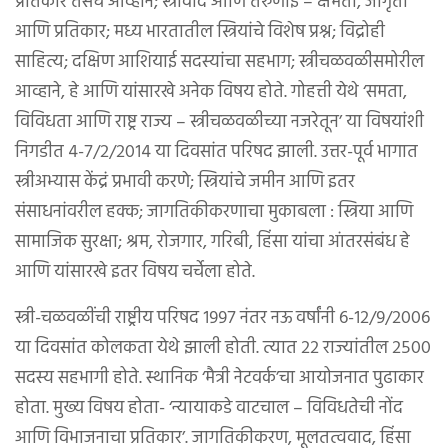
प्रतिकार तसेच आव्हाने; स्त्रीवाद आणि तरुणाई – क्षमता, जागृती
आणि प्रतिकार; मध्य भारतातील स्त्रियांचे विशेष प्रश्न; विद्रोही
साहित्य; दक्षिण आशियाई सदस्यांचा सहभाग; स्त्रीचळवळीसमोरील
आव्हाने, हे आणि यांसारखे अनेक विषय होते. गोहत्ती येथे ‘समता,
विविधता आणि राष्ट्र राज्य – स्त्रीचळवळीच्या नजरेतून’ या विषयांशी
निगडीत ४-७/२/२०१४ या दिवसांत परिषद झाली. उत्तर-पूर्व भागात
स्त्रीअभ्यास केंद्रं प्रभावी करणे; स्त्रियांचे जमीन आणि इतर
संसाधनांवरील हक्क; जागतिकीकरणाचा मुकाबला : स्त्रिया आणि
सामाजिक सुरक्षा; श्रम, रोजगार, गरिबी, हिंसा यांचा आंतरसंबंध हे
आणि यांसारखे इतर विषय चर्चेला होते.
स्त्री-चळवळींची राष्ट्रीय परिषद १९९७ नंतर नऊ वर्षांनी ६-१२/९/२००६
या दिवसांत कोलकता येथे झाली होती. त्यात २२ राज्यांतील २५००
सदस्य सहभागी होते. स्थानिक ‘मैत्री नेटवर्क’चा आयोजनात पुढाकार
होता. मुख्य विषय होता- ‘न्यायाकडे वाटचाल – विविधतेची नोंद
आणि विभाजनाचा प्रतिकार’. जागतिकीकरण, मूलतत्ववाद, हिंसा