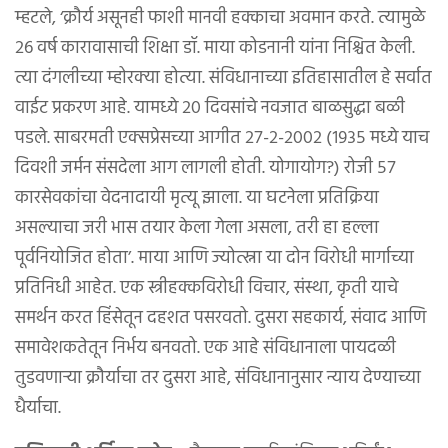
म्हटले, ‘क्रौर्य असूनही फाशी मानवी हक्काचा अवमान करते. त्यामुळे
२६ वर्ष कारावासाची शिक्षा डॉ. माया कोडनानी यांना निश्चित केली.
त्या दंगलीच्या म्होरक्या होत्या. संविधानाच्या इतिहासातील हे सर्वात
वाईट प्रकरण आहे. यामध्ये २० दिवसांचे नवजात बाळसुद्धा बळी
पडले. साबरमती एक्सप्रेसच्या आगीत २७-२-२००२ (१९३५ मध्ये याच
दिवशी जर्मन संसदेला आग लागली होती. योगायोग?) रोजी ५७
कारसेवकांचा वेदनादायी मृत्यू झाला. या घटनेला प्रतिक्रिया
असल्याचा जरी भास तयार केला गेला असला, तरी हा हल्ला
पूर्वनियोजित होता’. माया आणि ज्योत्स्ना या दोन विरोधी मार्गाच्या
प्रतिनिधी आहेत. एक स्त्रीहक्कविरोधी विचार, संस्था, कृती याचे
समर्थन करत हिंसेतून दहशत पसरवतो. दुसरा सहकार्य, संवाद आणि
समावेशकतेतून निर्भय बनवतो. एक आहे संविधानाला पायदळी
तुडवणाऱ्या क्रौर्याचा तर दुसरा आहे, संविधानानुसार न्याय देण्याच्या
धैर्याचा.