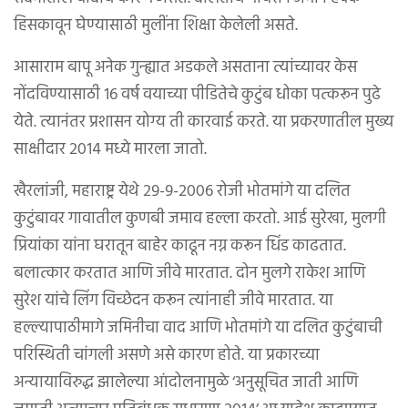
हिसकावून घेण्यासाठी मुलींना शिक्षा केलेली असते.
आसाराम बापू अनेक गुन्ह्यात अडकले असताना त्यांच्यावर केस
नोंदविण्यासाठी १६ वर्ष वयाच्या पीडितेचे कुटुंब धोका पत्करून पुढे
येते. त्यानंतर प्रशासन योग्य ती कारवाई करते. या प्रकरणातील मुख्य
साक्षीदार २०१४ मध्ये मारला जातो.
खैरलांजी, महाराष्ट्र येथे २९-९-२००६ रोजी भोतमांगे या दलित
कुटुंबावर गावातील कुणबी जमाव हल्ला करतो. आई सुरेखा, मुलगी
प्रियांका यांना घरातून बाहेर काढून नग्न करून धिंड काढतात.
बलात्कार करतात आणि जीवे मारतात. दोन मुलगे राकेश आणि
सुरेश यांचे लिंग विच्छेदन करून त्यांनाही जीवे मारतात. या
हल्ल्यापाठीमागे जमिनीचा वाद आणि भोतमांगे या दलित कुटुंबाची
परिस्थिती चांगली असणे असे कारण होते. या प्रकारच्या
अन्यायाविरुद्ध झालेल्या आंदोलनामुळे ‘अनुसूचित जाती आणि