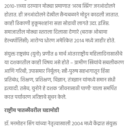
२०१०-११च्या दरम्यान मोठ्या प्रमाणात ‘अरब स्प्रिंग’ जनआंदोलने
होतात. ही जनआंदोलने देखील सैन्यबळाने मोडून काढली जातात.
काही ठिकाणी हुकूमशहांना सत्ता सोडावी लागते उदा. इजिप्त.
समाजातील मोठ्या स्तराला दिलासा देणारे (बराक ओबामा
हेल्थपॉलिसी) आरोग्य धोरण अमेरिकेत २०१४ मध्ये जाहीर होते.
संयुक्त राष्ट्रसंघ (युनो) प्रणीत ८ मार्च आंतरराष्ट्रीय महिलादिनासाठीचे
या दशकातील काही विषय असे होते – ग्रामीण स्त्रियांचे सबलीकरण
आणि गरिबी, उपासमार निर्मूलन; स्त्री-पुरुष सहभागातून हिंसा
प्रतिबंध, शिक्षण, प्रशिक्षण, विज्ञान, तंत्रज्ञान यांमध्ये समान संधी
इत्यादी. तसेच, युनोने हे दशक ‘जीवनासाठी पाणी’ याला समर्पित
करत पर्यावरण अरिष्टाचे सूचन केले.
राष्ट्रीय पातळीवरील घडामोडी
डॉ. मनमोहन सिंग यांच्या नेतृत्वाखाली २००४ मध्ये केंद्रात संयुक्त