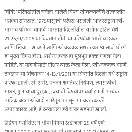
विविध परिषदांतील चर्चेला आलेले विषय स्त्रीचळवळींचे तत्कालीन
अग्रक्रम सांगतात. १९७५पासूनची परंपरा असलेली ‘आंतरराष्ट्रीय स्त्री-
आरोग्य परिषद’ यावेळी भारतात दिल्लीतील अशोक हॉटेल येथे
२१-२५/९/२००६ या दिवसांत होते. या परिषदेचा ‘आरोग्य हक्क
आणि स्त्रिया – आव्हाने आणि स्त्रीचळवळ सशक्त करण्यासाठी धोरणे’
हा मुख्य विषय होता. आरोग्य हक्क हा मूलभूत हक्क गणला गेला
पाहिजे, या मागणीसाठी निर्धार व्यक्त केला गेला. ‘स्त्री-चळवळ आणि
तंत्रज्ञान’ या विषयावर १४-१५/१/२०११ या दिवसांत दिल्ली येथे राष्ट्रीय
परिषद झाली. स्त्री शरीर, प्रजनन क्षमतेवर नियंत्रण, त्यासाठीची
साधनं, मुलग्यांचा दुराग्रह, इत्यादी विषयांवर चर्चा झाली. प्रत्येक
तांत्रिक बदल स्त्रीवादी नजरेतून तपासून उपायकारक की
अपायकारक आहे, हे ठरवायला हवे यावर सहमती झाली.
इंडियन असोसिएशन ऑफ विमेन्स स्टडीजला २५ वर्षं पूर्ण