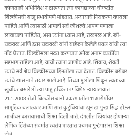
कोणताही अभिनिवेश न दाखवता त्या कायद्याच्या चौकटीत
बिल्कीसची बाजू प्रभावीपणे मांडतात. अन्यायाचे निराकरण व्हायला
पाहिजे आणि त्यासाठी आपली सर्व कौशल्ये आपण पणाला
लावायला पाहिजेत, असा त्यांना ध्यास आहे, तळमळ आहे. स्त्री-
चळवळ आणि इतर चळवळी यांनी बाहेरून केलेले प्रयत्न यांची त्या
नोंद घेतात. बिल्कीसला मदत करण्यात अनेक अनाम व्यक्तींचा
सहभाग राहिला आहे, याची त्यांना जाणीव आहे. शिवाय, शेवटी
त्याचे सर्व श्रेय बिल्कीसच्या हिंमतीला त्या देतात. बिल्कीस बरोबर
त्यांचे खास नाते तयार झाले आहे. तिच्या मुलीला शिकून स्वतःच्या
खुर्चीवर बसलेली त्या पाहू इच्छितात! विशेष न्यायालयात
२१-१-२००८ रोजी बिल्कीस बानो प्रकरणातील ११ आरोपींवर
सामूहिक बलात्कार आणि सात कुटुंबियांचा खून हा गुन्हा सिद्ध होऊन
आजीवन कारावासाची शिक्षा दिली जाते. दंगलीत स्त्रियांवर होणाऱ्या
लैंगिक हिंसेच्या संदर्भात स्वतंत्र भारतात प्रथमच गुन्हेगारांना शिक्षा