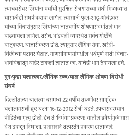
कामाचे गौरवीकरण न करता, यांत्रिकीकरणाची मदत घ्यावी लागेल.
त्याचबरोबर स्त्रियांना पर्यायी सुरक्षित रोजगाराच्या संधी मिळाव्यात
यासाठीही संघर्ष करावा लागेल. त्यासाठी फुले-शाहू-आंबेडकर
यांच्या विचारांनुसार स्त्रियांच्या जातवर्गीय शोषणासंदर्भातले भान
वाढवायला लागेल. तसेच, भांडवली व्यवस्थेत सर्वच गोष्टींचे
वस्तूकरण, बाजारीकरण होते. त्यानुसार लैंगिक सेवा, खरेदी-
विक्रीच्या पटावर येतात. माणसांमाणसांमधील अर्थपूर्ण नाती विचार-
भावविश्वातून बाहेर टाकली जातात का, याचेही भान ठेवायला हवे.
पुनःपुन्हा बलात्कार/लैंगिक छळ/बाल लैंगिक शोषण विरोधी
संघर्ष
दिल्लीतल्या चालत्या बसमध्ये २२ वर्षीय तरुणीवर सामूहिक
बलात्काराची क्रूर घटना १६-१२-२०१२ रोजी घडते. उपचारादरम्यान
पीडितेचा मृत्यू होतो. हेच ते ‘निर्भया’ प्रकरण! यातील क्रौर्यामुळे सारा
देश ढवळून निघाला. प्रशासनाने तत्परतेने प्रकरण हाताळले.