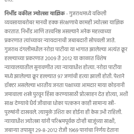
होते.
निर्भीड वकील ज्योत्स्ना याज्ञिक
- गुजराथमध्ये वकिली
व्यवसायाबरोबर मानवी हक्क संरक्षणाचे कामही ज्योत्स्ना याज्ञिक
करतात. निर्भीड आणि तत्त्वनिष्ठ असल्याने अनेक महत्त्वाच्या
प्रकरणात त्यांच्यावर न्यायदानाची जबाबदारी सोपवली जाते.
गुजराथ दंगलीमधील नरोडा पाटीया या भागात झालेल्या अत्यंत क्रूर
हल्ल्याच्या प्रकरणात २००९ ते २०१२ या काळात विशेष
न्यायालयातील सुनावणीत त्या न्यायाधीश होत्या. नरोडा पाटीया
मध्ये झालेल्या क्रूर हल्ल्यात ९७ जणांची हत्या झाली होती. पेशाने
डॉक्टर असलेल्या भारतीय जनता पक्षाच्या आमदार माया कोडनानी
जमावाला शस्त्रे पुरवून हिंसा करण्यासाठी प्रोत्साहन देत होत्या, अशी
साक्ष देण्याचे धैर्य जीवाचा धोका पत्करून काही सामान्य स्त्री-
पुरुषांनी दाखवले. त्यामुळे उशिरा का होईना ही केस उभी राहिली.
न्यायाधीश ज्योत्स्ना यांनी परिश्रमपूर्वक दोन्ही बाजूंच्या साक्षी,
जबान्या तपासून २९-८-२०१२ रोजी १९६९ पानांचा निर्णय देताना