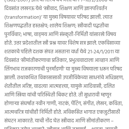
(१९८२-२००७) झाल्यानंतरचे वर्ष असल्याने ७-१०/२/२००८ या
दिवसांत लखनऊ येथे ‘स्त्रीवाद, शिक्षण आणि ज्ञानपरिवर्तन
(transformation)’ या मुख्य विषयावर परिषद झाली. त्यात
शिक्षणपद्धतीत हस्तक्षेप; शालेय शिक्षण; स्त्रीवादी पद्धतीचा
पुनर्विचार; भाषा, वाङ्‌मय आणि संस्कृती-निर्मिती यांसारखे विषय
होते. उत्तर प्रदेशातील स्त्री प्रश्न यावर विशेष सत्र झाले. एकविसाव्या
शतकाचे पहिले दशक संपत असताना वर्धा येथे २१-२४/१/२०११ या
दिवसांत ‘सीमांतीकरणाचा प्रतिकार, प्रभुत्ववादाला आव्हान आणि
लिंगभाव राजकारणाची पुनर्मांडणी’ या मुख्य विषयाला धरून परिषद
झाली. तथाकथित विकासासाठी उपजीविकेच्या साधनांचे अधिग्रहण,
शेतीतील अरिष्ट, वाढत्या आत्महत्त्या, यामुळे आदिवासी, दलित
आणि स्त्रिया यांची परिस्थिती बिकट होते. ती सुधारावी म्हणून
होणाऱ्या संघर्षात नवीन गाणी, नाटकं, पेंटिंग, संगीत, लेखन, कविता,
आत्मचरित्र यांचीही निर्मिती होते. अविकसित भागात एकजुटीसाठी
संघटन आकारते. याची नोंद घेत स्त्रीवाद आणि सीमांतीकरण –