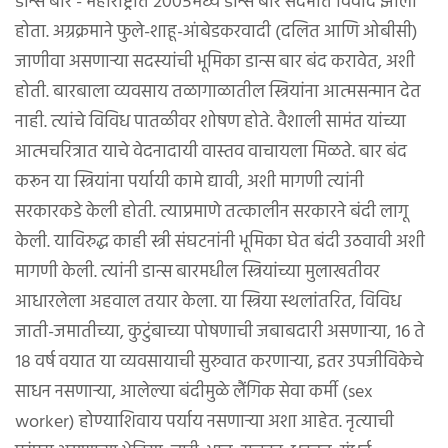
डान्स बार - महाराष्ट्रात २००५मध्ये डान्स बार संदर्भात विवाद झाला
होता. अग्रक्रमाने फुले-शाहू-आंबेडकरवादी (दलित आणि ओबीसी)
जाणीवा असणाऱ्या सदस्यांची भूमिका डान्स बार बंद करावेत, अशी
होती. बारबाला व्यवसाय तळागाळातील स्त्रियांना आत्मसन्मान देत
नाही. त्यांचे विविध पातळीवर शोषण होते. वैशाली सामंत यांच्या
आत्मचरित्रात याचे वेदनादायी वास्तव वाचायला मिळते. बार बंद
करून या स्त्रियांना पर्यायी कामे द्यावी, अशी मागणी त्यांनी
सरकारकडे केली होती. त्याप्रमाणे तत्कालीन सरकारने बंदी लागू
केली. याविरुद्ध काही स्त्री संघटनांनी भूमिका घेत बंदी उठवावी अशी
मागणी केली. त्यांनी डान्स बारमधील स्त्रियांच्या मुलाखतीवर
आधारलेला अहवाल तयार केला. या स्त्रिया स्थलांतरित, विविध
जाती-जमातीच्या, कुटुंबाच्या पोषणाची जबाबदारी असणाऱ्या, १६ ते
१८ वर्ष वयात या व्यवसायाची सुरुवात करणाऱ्या, इतर उपजीविकेचे
साधन नसणाऱ्या, आलेल्या बंदीमुळे लैंगिक सेवा कर्मी (sex
worker) होण्याशिवाय पर्याय नसणाऱ्या अशा आहेत. नृत्याची