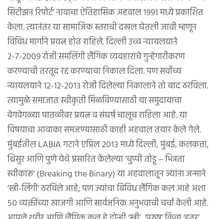
सिटीझन रिपोर्ट’ नावाचा ऐतिहासिक अहवाल १९९१ मध्ये प्रकाशित
केला. त्यानंतर या सामाजिक स्तराची दखल घेतली जावी म्हणून
विविध मार्गाने प्रयत्न होत राहिले. दिल्ली उच्च न्यायलयाने
२-७-२००९ रोजी समलिंगी लैंगिक व्यवहाराचे गुन्हेगारीकरण
करण्याची तरतूद रद्द करण्याचा निकाल दिला. पण सर्वोच्य
न्यायलयाने १२-१२-२०१३ रोजी दिलेल्या निकालाने तो बाद ठरविला.
त्यामुळे समाजात स्वीकृती मिळविण्यासाठी या समुदायाचा
वेगवेगळ्या पातळीवर प्रयत्न व संघर्ष चालूच राहिला आहे. या
विषयाचा आवाका समजण्यासाठी काही अहवाल तयार केले गेले.
मुंबईतील LABIA गटाने एप्रिल २०१३ मध्ये दिल्ली, मुंबई, कलकत्ता,
थ्रिसुर आणि पुणे येथे प्रसारित केलेल्या ‘चुप्पी तोडू – भिन्नता
स्वीकारू’ (Breaking the Binary) या अहवालातून ज्यांना जन्माने
‘स्त्री-लिंगी’ ठरविले आहे; पण ज्यांचा विविध लैंगिक कल आहे अशा
५० व्यक्तींच्या खाजगी आणि सार्वजनिक अनुभवाची चर्चा केली आहे.
आपले शरीर आणि लैंगिक कल हे दोन्ही ‘स्त्री’, ‘पुरुष’ किंवा ‘इतर’