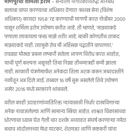
मणिपूरची शर्मिला इरोम
– सैन्याला नागरिकांविरुद्ध अनिर्बंध
बलाचा वापर करण्याचा अधिकार देणारा ‘सशस्त्र सेना (विशेष
अधिकार) कायदा १९५८’ रद्द करण्याची मागणी करत नोव्हेंबर २०००
पासून शर्मिला इरोम उपोषण करीत आहे. ती म्हणते, ‘माझ्याकडे
पणाला लावायला फक्त माझे शरीर आहे. बाकी कोणतीच ताकद
माझ्याकडे नाही. त्यामुळे तेच मी अहिंसक पद्धतीने वापरणार.’
एवढ्या मोठ्या प्रबळ लष्करी सत्तेला आपण विरोध करत आहोत,
याची पूर्ण कल्पना असूनही तिचा निग्रह तीळमात्रही कमी झाला
नाही. सरकारी यंत्रणेमार्फत अनेकदा तिला अटक करून जबरदस्तीने
नळीतून अन्न दिले जाई. तब्बल १६ वर्षे सुरू असलेले तिचे उपोषण
अखेर २०१६ मध्ये सरकारने थांबवले.
वरील काही उदाहरणांव्यतिरिक्त न्यायासाठी निर्धार दाखविणाऱ्या
अनेक नावाजलेल्या आणि सामान्य स्त्रिया आहेत. शाश्वत विकासाच्या
धोरणाचा ध्यास घेत गेली चार दशके अव्याहत संघर्ष करणाऱ्या नर्मदा
बचाव आंदोलनच्या मेधा पाटकर, शेतमजूर आणि कष्टकरी यांना