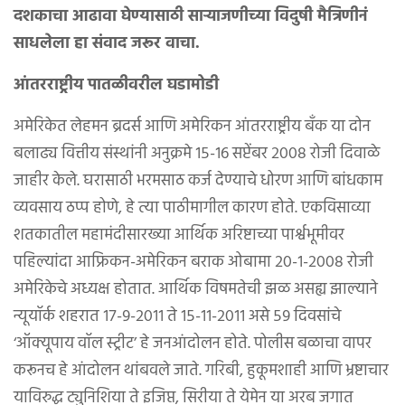
दशकाचा आढावा घेण्यासाठी साऱ्याजणीच्या विदुषी मैत्रिणीनं
साधलेला हा संवाद जरूर वाचा.
आंतरराष्ट्रीय पातळीवरील घडामोडी
अमेरिकेत लेहमन ब्रदर्स आणि अमेरिकन आंतरराष्ट्रीय बँक या दोन
बलाढ्य वित्तीय संस्थांनी अनुक्रमे १५-१६ सप्टेंबर २००८ रोजी दिवाळे
जाहीर केले. घरासाठी भरमसाठ कर्ज देण्याचे धोरण आणि बांधकाम
व्यवसाय ठप्प होणे, हे त्या पाठीमागील कारण होते. एकविसाव्या
शतकातील महामंदीसारख्या आर्थिक अरिष्टाच्या पार्श्वभूमीवर
पहिल्यांदा आफ्रिकन-अमेरिकन बराक ओबामा २०-१-२००८ रोजी
अमेरिकेचे अध्यक्ष होतात. आर्थिक विषमतेची झळ असह्य झाल्याने
न्यूयॉर्क शहरात १७-९-२०११ ते १५-११-२०११ असे ५९ दिवसांचे
‘ऑक्यूपाय वॉल स्ट्रीट’ हे जनआंदोलन होते. पोलीस बळाचा वापर
करूनच हे आंदोलन थांबवले जाते. गरिबी, हुकूमशाही आणि भ्रष्टाचार
याविरुद्ध ट्युनिशिया ते इजिप्त, सिरीया ते येमेन या अरब जगात