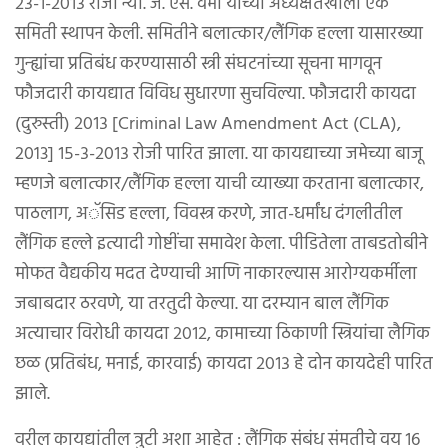
२३-१-२०१३ रोजी न्या. जे. एस. वर्मा यांच्या अध्यक्षतेखाली एक
समिती स्थापन केली. समितीने बलात्कार/लैंगिक हल्ला यासारख्या
गुन्ह्यांचा प्रतिबंध करण्यासाठी स्त्री संघटनांच्या सूचना मागवून
फौजदारी कायद्यात विविध सुधारणा सुचविल्या. फौजदारी कायदा
(दुरुस्ती) २०१३ [Criminal Law Amendment Act (CLA),
2013] १५-३-२०१३ रोजी पारित झाला. या कायद्याच्या जमेच्या बाजू
म्हणजे बलात्कार/लैंगिक हल्ला याची व्याख्या करताना बलात्कार,
पाठलाग, अॅसिड हल्ला, विवस्त्र करणे, जात-धर्मांध दंगलीतील
लैंगिक हल्ले इत्यादी गोष्टींचा समावेश केला. पीडितेला ताबडतोबीने
मोफत वैद्यकीय मदत देण्याची आणि नाकारल्यास आरोग्यकर्मीला
जबाबदार ठरवणे, या तरतुदी केल्या. या दरम्यान बाल लैंगिक
अत्याचार विरोधी कायदा २०१२, कामाच्या ठिकाणी स्त्रियांचा लैगिक
छळ (प्रतिबंध, मनाई, कारवाई) कायदा २०१३ हे दोन कायदेही पारित
झाले.
वरील कायद्यांतील त्रुटी अशा आहेत : लैंगिक संबंध संमतीचे वय १६