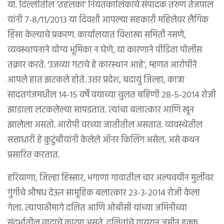
या. दिल्लीतील ‘तहलका’ नियतकालिकाचे संपादक तरुण तेजपाल
यांनी ७-८/११/२०१३ या दिवशी आपल्या सहकारी महिलेवर लैगिक
हिंसा केल्याचे प्रकरण. कार्यालयात विशाखा समिती नसणे,
व्यवस्थापनाने योग्य भूमिका न घेणे, या कारणाने पीडिता पोलीस
तक्रार करते. ‘उजव्या गटाचे हे कारस्थान आहे’, म्हणत आरोपीने
आपले हात झटकले होते. उत्तर प्रदेश, बदायुं जिल्हा, कात्रा
सादतगंजमधील १४-१५ वर्षे वयाच्या चुलत बहिणी २८-५-२०१४ रोजी
झाडाला लटकलेल्या सापडतात. त्यांचा बलात्कार आणि खून
झालेला असतो. आरोपी वरच्या जातीतील असतात. व्यवस्थेतील
सत्ताधारी हे कुटुंबीयांनी केलेले ऑनर किलिंग असेल, असे कथन
प्रसारित करतात.
हरियाणा, जिल्हा हिस्सार, भगाणा गावातील चार अल्पवयीन मुलींवर
गुंगीचे औषध देऊन सामूहिक बलात्कार २३-३-२०१४ रोजी केला
गेला. त्यापाठीमागे दलित आणि ओबीसी यांच्या जमिनीच्या
संदर्भातील वादाचे कारण असते. दलितांचे गायरान जमीन हक्क