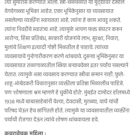
त्या सुमारास करण्यात आली. स्त्री-चळवळीत या मुद्द्यावर देखील
वेगवेगळ्या भूमिका आहेत. एका भूमिकेनुसार या व्यवसायात
असलेल्या व्यक्तींना स्वायत्तता आहे. त्यांना हे काम आवडू शकते.
त्यांना निवडीचे स्वातंत्र्य आहे. त्यामुळे आपण फक्त संघटन करून
आरोग्य, हिंसा प्रतिबंध, सरकारी योजनांचे लाभ, सुरक्षा, निवारा,
मुलांचे शिक्षण इत्यादी गोष्टी मिळतील हे पाहावे. त्यांच्या
व्यवसायाचे गुन्हेगारीकरण करणे थांबवावे. दुसऱ्या भूमिकेनुसार या
व्यवसायात तळागाळातील स्त्रिया बऱ्याचवेळा इतर पर्याय नसल्याने
येतात. त्यामुळे असा व्यवसाय करण्यात स्त्रीचा सन्मान नाही. फुले-
शाहू-आंबेडकरी विचारानुसार व्यक्तीला प्रतिष्ठा मिळालीच पाहिजे.
पण ‘शोषणाला श्रम म्हणणे हे चुकीचे होते’. मुंबईत दामोदर हॉलमध्ये
१९३८ मध्ये बाबासाहेबांनी वेश्या, देवदासी, मुरळ्या, वाघे यांची
परिषद घेऊन हेच सांगितले होते. त्यामुळे या व्यवसायातील व्यक्तींना
पर्यायी रोजगार देऊन त्यांचे शोषण थांबवायला हवे.
कचरावेचक महिला :