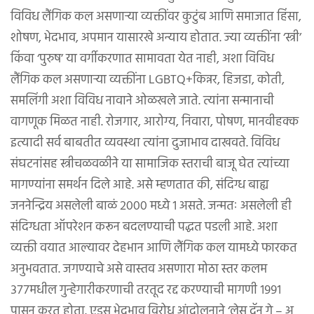
विविध लैंगिक कल असणाऱ्या व्यक्तींवर कुटुंब आणि समाजात हिंसा,
शोषण, भेदभाव, अपमान यासारखे अन्याय होतात. ज्या व्यक्तींना ‘स्त्री’
किंवा ‘पुरुष’ या वर्गीकरणात सामावता येत नाही, अशा विविध
लैंगिक कल असणाऱ्या व्यक्तींना LGBTQ+किन्नर, हिजडा, कोती,
समलिंगी अशा विविध नावाने ओळखले जाते. त्यांना सन्मानाची
वागणूक मिळत नाही. रोजगार, आरोग्य, निवारा, पोषण, मानवीहक्क
इत्यादी सर्व बाबतीत व्यवस्था त्यांना दुजाभाव दाखवते. विविध
संघटनांसह स्त्रीचळवळीने या सामाजिक स्तराची बाजू घेत त्यांच्या
मागण्यांना समर्थन दिले आहे. असे म्हणतात की, संदिग्ध बाह्य
जननेन्द्रिय असलेली बाळं २००० मध्ये १ असते. जन्मतः असलेली ही
संदिग्धता ऑपरेशन करून बदलण्याची पद्धत पडली आहे. अशा
व्यक्ती वयात आल्यावर देहभान आणि लैंगिक कल यामध्ये फारकत
अनुभवतात. जगण्याचे असे वास्तव असणारा मोठा स्तर कलम
३७७मधील गुन्हेगारीकरणाची तरतूद रद्द करण्याची मागणी १९९१
पासून करत होता. एड्स भेदभाव विरोध आंदोलनाने ‘लेस दॅन गे – अ