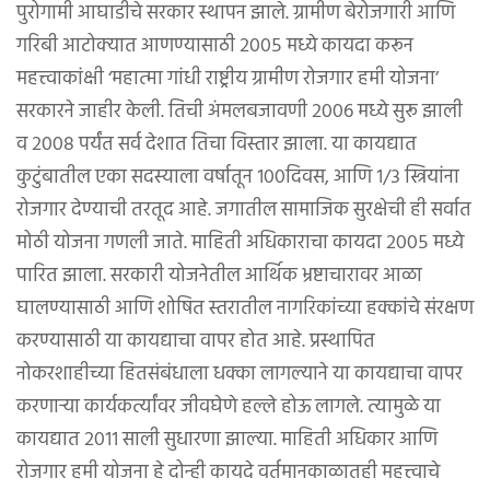
पुरोगामी आघाडीचे सरकार स्थापन झाले. ग्रामीण बेरोजगारी आणि
गरिबी आटोक्यात आणण्यासाठी २००५ मध्ये कायदा करून
महत्त्वाकांक्षी ‘महात्मा गांधी राष्ट्रीय ग्रामीण रोजगार हमी योजना’
सरकारने जाहीर केली. तिची अंमलबजावणी २००६ मध्ये सुरू झाली
व २००८ पर्यंत सर्व देशात तिचा विस्तार झाला. या कायद्यात
कुटुंबातील एका सदस्याला वर्षातून १००दिवस, आणि १/३ स्त्रियांना
रोजगार देण्याची तरतूद आहे. जगातील सामाजिक सुरक्षेची ही सर्वात
मोठी योजना गणली जाते. माहिती अधिकाराचा कायदा २००५ मध्ये
पारित झाला. सरकारी योजनेतील आर्थिक भ्रष्टाचारावर आळा
घालण्यासाठी आणि शोषित स्तरातील नागरिकांच्या हक्कांचे संरक्षण
करण्यासाठी या कायद्याचा वापर होत आहे. प्रस्थापित
नोकरशाहीच्या हितसंबंधाला धक्का लागल्याने या कायद्याचा वापर
करणाऱ्या कार्यकर्त्यांवर जीवघेणे हल्ले होऊ लागले. त्यामुळे या
कायद्यात २०११ साली सुधारणा झाल्या. माहिती अधिकार आणि
रोजगार हमी योजना हे दोन्ही कायदे वर्तमानकाळातही महत्त्वाचे