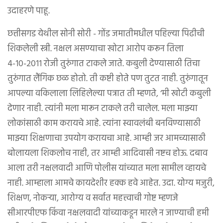
उदाहरणे पाहू.
छत्तीसगड येथील सोनी सोरी - गोंड जमातीमधील पहिल्या पिढीची
शिकलेली स्त्री. नक्षल असण्याचा खोटा आरोप करून तिला
४-१०-२०११ रोजी तुरुंगात टाकले जाते. कबुली देण्यासाठी तिचा
तुरुंगात लैंगिक छळ होतो. ती कष्टी होते पण तुटत नाही. तुरुंगातून
आपल्या वकिलाला लिहिलेल्या पत्रात ती म्हणते, ‘मी खोटी कबुली
देणार नाही. त्यांनी मला मारून टाकले तरी चालेल. मला माझ्या
लोकांसाठी काम करायचे आहे. त्यांना स्वावलंबी बनविण्यासाठी
माझ्या शिक्षणाचा उपयोग करायचा आहे. आम्ही जर आमच्यासाठी
बोलायला शिकलोच नाही, तर आम्ही आदिवासी नष्टच होऊ. दबाव
आला तरी नक्षलवादी आणि पोलीस यांच्यात मला सामील व्हायचे
नाही. आम्हाला आमचे कायदेशीर हक्क हवे आहेत. उदा. योग्य मजुरी,
शिक्षण, नोकऱ्या, आरोग्य व सर्वात महत्त्वाची गोष्ट म्हणजे
सीआरपीएफ किंवा नक्षलवादी यांच्याकडून मारले न जाण्याची हमी