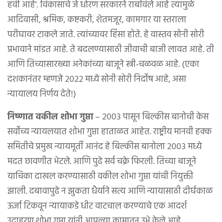
हवी आहे’. विकासाचे जे धोरण सरकारने राबविले आहे त्यामुळे
आदिवासी, श्रमिक, कष्टकरी, शेतमजूर, कामगार या स्तराला
परीघावर टाकले जाते. त्यांच्यावर हिंसा होते. हे वास्तव सोनी सोरी
प्रभावाने मांडत आहे. ते बदलण्यासाठी जीवाची बाजी लावत आहे. ती
आणि तिच्यासारख्या अनेकांच्या बाजूने स्त्री-चळवळ आहे. (एका
दशकानंतर म्हणजे २०२२ मध्ये सोनी सोरी निर्दोष आहे, असा
न्यायालय निर्णय देते!)
निष्णात वकील शोभा गुप्ता
– २००३ पासून बिल्कीस बानोची केस
सर्वोच्य न्यायलयात शोभा गुप्ता हाताळत आहेत. राष्ट्रीय मानवी हक्क
समितीचे प्रमुख न्यायमूर्ती आनंद हे बिल्कीस बानोला २००३ मध्ये
मदत छावणीत भेटले. आणि पुढे सर्व चक्रे फिरली. तिच्या बाजूने
याचिका दाखल करण्यासाठी वकील शोभा गुप्ता यांची नियुक्ती
झाली. दबावापुढे न झुकता धैर्याने सत्य आणि न्यायासाठी दीर्घकाळ
ऊर्जा टिकवून न्यायाकडे धीट वाटचाल करण्याचे एक आदर्श
उदाहरण शोभा गुप्ता यांनी आपल्या कामातून उभे केले आहे.