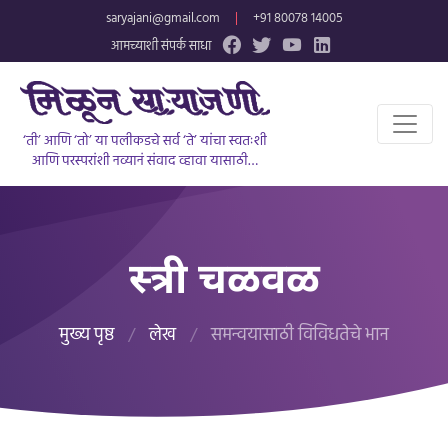
saryajani@gmail.com
|
+91 80078 14005
आमच्याशी संपर्क साधा
‘ती’ आणि ‘तो’ या पलीकडचे सर्व ‘ते’ यांचा स्वतःशी
आणि परस्परांशी नव्यानं संवाद व्हावा यासाठी…
स्त्री चळवळ
मुख्य पृष्ठ
/
लेख
/
समन्वयासाठी विविधतेचे भान