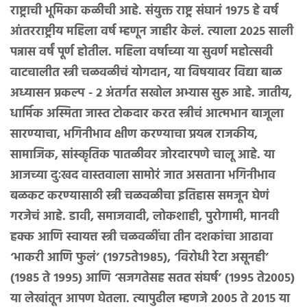
राष्ट्राची भूमिका कळीची आहे. संयुक्त राष्ट्र संघानं १९७५ हे वर्ष
आंतरराष्ट्रीय महिला वर्ष म्हणून जाहीर केलं. त्याला २०२५ साली
पन्नास वर्षं पूर्ण होतील. महिला वर्षाच्या या सुवर्ण महोत्सवी
वाटचालीत स्त्री चळवळीचं योगदान, या विषयावर विद्या बाळ
अध्यासन प्रकल्प - २ अंतर्गत सखोल अभ्यास सुरू आहे. जातीय,
धार्मिक अस्मिता जास्त टोकदार करत स्त्रीचं आत्मभान बाजूला
सारण्याचा, भगिनीभाव क्षीण करण्याचा प्रयत्न राजकीय,
सामाजिक, सांस्कृतिक पातळीवर जोरदारपणे चालू आहे. या
आजच्या दुःखद वास्तवाला सामोरं जात असताना भगिनीभाव
बळकट करण्यासाठी स्त्री चळवळीचा इतिहास समजून घेणं
गरजेचं आहे. डावी, समाजवादी, लोकशाही, पुरोगामी, मानवी
हक्क आणि स्वायत्त स्त्री चळवळींचा तीन दशकांचा आढावा
‘भाकरी आणि फुलं’ (१९७५ते१९८५), ‘विरोधी रेटा असूनही’
(१९८५ ते १९९५) आणि ‘सजगतेसह सतत संघर्ष’ (१९९५ ते२००५)
या लेखांतून आपण घेतला. त्यापुढील म्हणजे २००५ ते २०१५ या