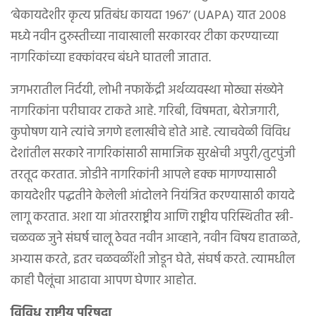
‘बेकायदेशीर कृत्य प्रतिबंध कायदा १९६७’ (UAPA) यात २००८
मध्ये नवीन दुरुस्तीच्या नावाखाली सरकारवर टीका करण्याच्या
नागरिकांच्या हक्कांवरच बंधने घातली जातात.
जगभरातील निर्दयी, लोभी नफाकेंद्री अर्थव्यवस्था मोठ्या संख्येने
नागरिकांना परीघावर टाकते आहे. गरिबी, विषमता, बेरोजगारी,
कुपोषण याने त्यांचे जगणे हलाखीचे होते आहे. त्याचवेळी विविध
देशांतील सरकारे नागरिकांसाठी सामाजिक सुरक्षेची अपुरी/तुटपुंजी
तरतूद करतात. जोडीने नागरिकांनी आपले हक्क मागण्यासाठी
कायदेशीर पद्धतीने केलेली आंदोलने नियंत्रित करण्यासाठी कायदे
लागू करतात. अशा या आंतरराष्ट्रीय आणि राष्ट्रीय परिस्थितीत स्त्री-
चळवळ जुने संघर्ष चालू ठेवत नवीन आव्हाने, नवीन विषय हाताळते,
अभ्यास करते, इतर चळवळींशी जोडून घेते, संघर्ष करते. त्यामधील
काही पैलूंचा आढावा आपण घेणार आहोत.
विविध राष्ट्रीय परिषदा