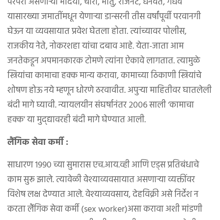
परंपरा असणाऱ्या भेदिया, चारी, भातु, राजनट, धनवत, गंधर्व
यासारख्या जमातींमधून येणाऱ्या डान्सरनी तीस वर्षांपूर्वी परवानगी
घेऊन या व्यवसायात प्रवेश घेतला होता. त्यांच्यावर पोलीस,
राजकीय नेते, नोकरशहा यांचा दबाव आहे. येता-जाता आम
जनतेकडून अपमानकारक टोमणे त्यांना ऐकावे लागतात. त्यामुळे
स्त्रियांचा कामाचा हक्क मान्य करावा, कामाच्या ठिकाणी स्त्रियांचे
शोषण होऊ नये म्हणून धोरणे ठरवावीत. अपुऱ्या माहितीवर घातलेली
बंदी मागे घ्यावी. न्यायलयीन संघर्षानंतर २००६ साली ‘कामाचा
हक्क’ या मुद्द्यावरही बंदी मागे घेण्यात आली.
लैंगिक सेवा कर्मी :
साधारण १९९० च्या सुमारास एच.आय.व्ही आणि एड्स प्रतिबंधाचे
काम सुरू झाले. त्यावेळी वेश्याव्यवसायात असणाऱ्या व्यक्तींवर
विशेष लक्ष देण्यात आले. वेश्याव्यवसाय, देहविक्री असे निर्देश न
करता लैंगिक सेवा कर्मी (sex worker)असा करावा अशी मांडणी