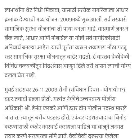
लाभार्थींना थेट निधी मिळावा, यासाठी प्रत्येक नागरिकाला आधार
क्रमांक देण्याची भव्य योजना २००९मध्ये सुरू झाली. सर्व सरकारी
सामाजिक सुरक्षा योजनांचा तो पाया बनला आहे. याप्रमाणे जनधन
बँक खाते, आधार आणि मोबाईल या गोष्टी सर्व नागरिकांसाठी
अनिवार्य बनल्या आहेत. याची पूर्तता करू न शकणारा मोठा गरजू
स्तर सामाजिक सुरक्षा योजनातून बाहेर राहतो, हे वास्तव वेळोवेळी
विविध चळवळींतून निदर्शनास आणून दिले तरी शासन त्याची योग्य
दखल घेत नाही.
मुंबई शहरावर २६-११-२००८ रोजी (संविधान दिवस - योगायोग?)
दहशतवादी हल्ला होतो. अत्यंत नेकीचे उच्चपदस्थ पोलीस
अधिकारी श्री. हेमंत करकरे आणि इतर दोन पोलीस पदस्थ मारले
जातात. त्यातून बरीच पडझड होते. एकंदर दहशतवादाचा बिमोड
करण्यासाठी कठोर कारवाई करायला पाहिजे या बाजूने जनमत
तयार करणे सरकारला सोपे जाते. वेळोवेळी दुरुस्त्या केलेला