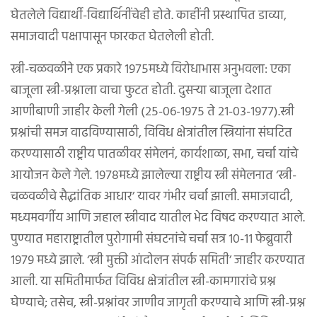
घेतलेले विद्यार्थी-विद्यार्थिनींचेही होते. काहींनी प्रस्थापित डाव्या,
समाजवादी पक्षापासून फारकत घेतलेली होती.
स्त्री-चळवळीने एक प्रकारे १९७५मध्ये विरोधाभास अनुभवला: एका
बाजूला स्त्री-प्रश्नाला वाचा फुटत होती. दुसऱ्या बाजूला देशात
आणीबाणी जाहीर केली गेली (२५-०६-१९७५ ते २१-०३-१९७७).स्त्री
प्रश्नांची समज वाढविण्यासाठी, विविध क्षेत्रांतील स्त्रियांना संघटित
करण्यासाठी राष्ट्रीय पातळीवर संमेलनं, कार्यशाळा, सभा, चर्चा यांचे
आयोजन केले गेले. १९७८मध्ये झालेल्या राष्ट्रीय स्त्री संमेलनात ‘स्त्री-
चळवळीचे सैद्धांतिक आधार’ यावर गंभीर चर्चा झाली. समाजवादी,
मध्यमवर्गीय आणि जहाल स्त्रीवाद यातील भेद विषद करण्यात आले.
पुण्यात महाराष्ट्रातील पुरोगामी संघटनांचे चर्चा सत्र १०-११ फेब्रुवारी
१९७९ मध्ये झाले. ‘स्त्री मुक्ती आंदोलन संपर्क समिती’ जाहीर करण्यात
आली. या समितीमार्फत विविध क्षेत्रांतील स्त्री-कामगारांचे प्रश्न
घेण्याचे; तसेच, स्त्री-प्रश्नांवर जाणीव जागृती करण्याचे आणि स्त्री-प्रश्न