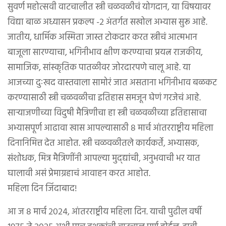
सुवर्ण महोत्सवी वाटचालीत स्त्री चळवळीचं योगदान, या विषयावर
विद्या बाळ अध्यासन प्रकल्प -२ अंतर्गत सखोल अभ्यास सुरू आहे.
जातीय, धार्मिक अस्मिता जास्त टोकदार करत स्त्रीचं आत्मभान
बाजूला सारण्याचा, भगिनीभाव क्षीण करण्याचा प्रयत्न राजकीय,
सामाजिक, सांस्कृतिक पातळीवर जोरदारपणे चालू आहे. या
आजच्या दुःखद वास्तवाला सामोरं जात असताना भगिनीभाव बळकट
करण्यासाठी स्त्री चळवळीचा इतिहास समजून घेणं गरजेचं आहे.
साऱ्याजणीच्या विदुषी मैत्रिणीचा हा स्त्री चळवळीच्या इतिहासाचा
अभ्यासपूर्ण आढावा खास आपल्यासाठी ८ मार्च आंतरराष्ट्रीय महिला
दिनानिमित्त देत आहोत. स्त्री चळवळीतले कार्यकर्ते, अभ्यासक,
संशोधक, मित्र मैत्रिणींनी आपल्या मुद्द्यांची, अनुभवाची भर यात
घालावी असं प्रेमाग्रहाचं आवाहन करत आहोत.
महिला दिन जिंदाबाद!
आ ज ८ मार्च २०२४, आंतरराष्ट्रीय महिला दिन. याची पुढील वर्षी