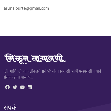
aruna.burte@gmail.com
‘ती’ आणि ‘तो’ या पलीकडचे सर्व ‘ते’ यांचा स्वतःशी आणि परस्परांशी नव्यानं
संवाद व्हावा यासाठी…
संपर्क