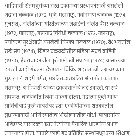
आदिवासी शेतमजुरांच्या रास्त हक्कांच्या प्रस्थापनेसाठी असलेली
शहादा चळवळ (१९७२, धुळे, महाराष्ट्र), नवनिर्माण चळवळ (१९७४,
गुजरात), दलितांच्या अस्तित्वाच्या लढाईची दलित पँथर चळवळ
(१९७२, महाराष्ट्र), महागाई विरोधी चळवळ (१९७२, महाराष्ट्र),
पर्यावरण सुरक्षेसाठी असलेली चिपको चळवळ (१९७०), देशभरातील
रेल्वे संप (१९७४), बिहार चळवळीतील महिला संघर्ष वाहिनी
(१९७३), हैदराबादमधील पुरोगामी स्त्री संघटना (१९७४) यांसारख्या
इतरही काही संघटना. देशभरात विविध शहरांत स्त्री-प्रश्नांवर काम
सुरू झाले. शहरी गरीब, संघटित-असंघटित क्षेत्रातील कामगार,
शेतमजूर, आदिवासी यांच्या हक्कांसाठीचे लढे उभारले. या सर्व
संघर्षात, चळवळीत स्त्रिया सक्रिय होत्या. महात्मा फुले आणि
सावित्रीबाई फुले याबरोबर इतर एकोणिसाव्या शतकातील
सुधारणावादी आणि स्वातंत्र्य आंदोलनातील गांधी, बाबासाहेब
आंबेडकर यासारख्या इतर नेत्यांच्या वैचारिक धारणांचा प्रभाव
त्यांच्यावर होता. यातले काही गट प्रतिष्ठित संस्थांमधून उच्च-शिक्षण