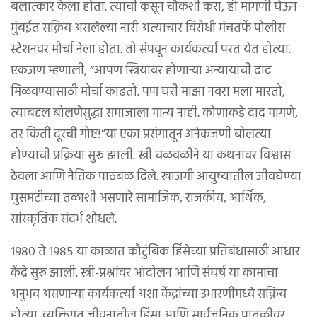
बलात्कार केला होता. त्याची कसून चौकशी करा, ही मागणी घेऊन
मुंबईत सक्रिय असलेल्या नारी अत्याचार विरोधी मंचतर्फे पोलीस
स्टेशनवर मोर्चा नेला होता. तो संपवून कार्यकर्त्या परत येत होत्या.
एकजण म्हणाली, “आपण स्त्रियांवर होणाऱ्या अन्यायाची दाद
मिळवण्यासाठी मोर्चा काढतो. पण घरी माझा नवरा मला मारतो,
त्याबद्दल बोलणेसुद्धा समाजाला मान्य नाही. कोणाकडे दाद मागणे,
तर किती दूरची गोष्ट!”या एका प्रसंगातून अनेकजणी बोलत्या
होण्याची प्रक्रिया सुरू झाली. स्त्री चळवळीने या कथनांवर विश्वास
ठेवला आणि नैतिक पाठबळ दिले. खाजगी आयुष्यातील जीवघेण्या
घुसमटीच्या तळाशी असणारे सामाजिक, राजकीय, आर्थिक,
सांस्कृतिक संदर्भ शोधले.
१९८० ते १९८५ या काळात कौटुंबिक हिंसेच्या प्रतिबंधासाठी आधार
केंद्रे सुरू झाली. स्त्री-प्रश्नांवर आंदोलन आणि संघर्ष या कामाचा
अनुभव असणाऱ्या कार्यकर्त्या अशा केंद्रांच्या उभारणीमध्ये सक्रिय
होत्या. व्यक्तिगत जीवनातील हिंसा आणि सार्वजनिक पातळीवर