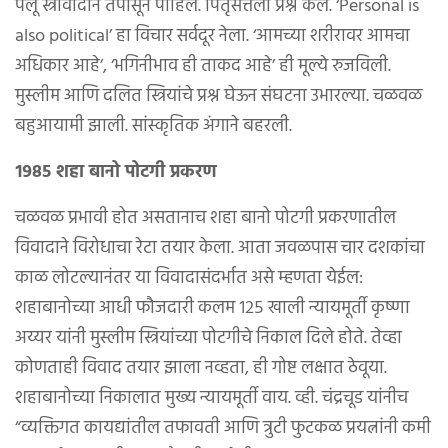
पैलू स्त्रीवादाने तपासून पाहिले. पितृसत्तेला प्रश्न केले. ‘Personal is
also political’ हा विचार सर्वदूर नेला. ‘आमच्या शरीरावर आमचा
अधिकार आहे’, ‘भगिनीभाव ही ताकद आहे’ ही मूल्ये रुजविली.
मुस्लीम आणि दलित स्त्रियांचे प्रश्न घेऊन संघटना उभारल्या. चळवळ
बहुआयामी झाली. सांस्कृतिक अंगाने बहरली.
१९८५ शहा बानो पोटगी प्रकरण
चळवळ प्रभावी होत असतानाच शहा बानो पोटगी प्रकरणातील
विवादाने विरोधाचा रेटा तयार केला. आता जवळपास चार दशकांचा
काळ लोटल्यानंतर या विवादासंदर्भात असे म्हणता येईल:
शहाबानोच्या आधी फौजदारी कलम १२५ खाली न्यायमूर्ती कृष्णा
अय्यर यांनी मुस्लीम स्त्रियांच्या पोटगीचे निकाल दिले होते. तेव्हा
कोणताही विवाद तयार झाला नव्हता, ही गोष्ट लक्षात ठेवूया.
शहाबानोच्या निकालात मुख्य न्यायमूर्ती वाय. व्ही. चंद्रचूड यांनीच
“व्यक्तिगत कायद्यांतील तफावती आणि त्रुटी फुटकळ प्रयत्नांनी कमी