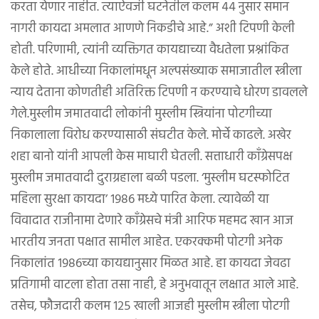
करता येणार नाहीत. त्याऐवजी घटनेतील कलम ४४ नुसार समान
नागरी कायदा अमलात आणणे निकडीचे आहे.” अशी टिपणी केली
होती. परिणामी, त्यांनी व्यक्तिगत कायद्याच्या वैधतेला प्रश्नांकित
केले होते. आधीच्या निकालांमधून अल्पसंख्याक समाजातील स्त्रीला
न्याय देताना कोणतीही अतिरिक्त टिपणी न करण्याचे धोरण डावलले
गेले.मुस्लीम जमातवादी लोकांनी मुस्लीम स्त्रियांना पोटगीच्या
निकालाला विरोध करण्यासाठी संघटीत केले. मोर्चे काढले. अखेर
शहा बानो यांनी आपली केस माघारी घेतली. सत्ताधारी काँग्रेसपक्ष
मुस्लीम जमातवादी दुराग्रहाला बळी पडला. ‘मुस्लीम घटस्फोटित
महिला सुरक्षा कायदा’ १९८६ मध्ये पारित केला. त्यावेळी या
विवादात राजीनामा देणारे काँग्रेसचे मंत्री आरिफ महमद खान आज
भारतीय जनता पक्षात सामील आहेत. एकरक्कमी पोटगी अनेक
निकालांत १९८६च्या कायद्यानुसार मिळत आहे. हा कायदा जेवढा
प्रतिगामी वाटला होता तसा नाही, हे अनुभवातून लक्षात आले आहे.
तसेच, फौजदारी कलम १२५ खाली आजही मुस्लीम स्त्रीला पोटगी