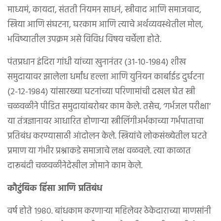
माध्यमं, कायदा, संतती नियमन साधनं, स्त्रीवाद आणि समाजवाद,
स्त्रिया आणि संघटना, घरकाम आणि त्याचे अर्थव्यवस्थेतील मोल,
भविष्यातील उपक्रम असे विविध विषय चर्चेला होते.
पंतप्रधान इंदिरा गांधी यांच्या खुनानंतर (३१-१०-१९८४) शीख
समुदायावर झालेला धर्मांध हल्ला आणि युनियन कार्बाईड दुर्घटना
(२-१२-१९८४) यांसारख्या घटनांच्या परिणामांची दखल घेत स्त्री
चळवळीने पीडित समुदायांबरोबर काम केले. तसेच, ‘गर्भजल परीक्षा’
या तंत्रज्ञानावर आधारित होणाऱ्या स्त्रीलिंगीअर्भकाच्या गर्भपाताचा
प्रतिबंध करण्यासाठी आंदोलन केले. स्त्रियांचे लोकसंख्येतील घटते
प्रमाण या गंभीर प्रश्नाकडे समाजाचे लक्ष वळवले. त्या काळात
दारूबंदी चळवळीनेदेखील जोमाने काम केले.
कौटुंबिक हिंसा आणि प्रतिबंध
वर्ष होते १९८०. बांधकाम करणाऱ्या महिलेवर ठेकेदाराच्या माणसांनी