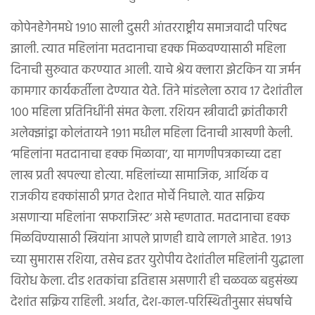
कोपेनहेगेनमधे १९१० साली दुसरी आंतरराष्ट्रीय समाजवादी परिषद
झाली. त्यात महिलांना मतदानाचा हक्क मिळवण्यासाठी महिला
दिनाची सुरुवात करण्यात आली. याचे श्रेय क्लारा झेटकिन या जर्मन
कामगार कार्यकर्तीला देण्यात येते. तिने मांडलेला ठराव १७ देशांतील
१०० महिला प्रतिनिधींनी संमत केला. रशियन स्त्रीवादी क्रांतीकारी
अलेक्झांड्रा कोलंतायने १९११ मधील महिला दिनाची आखणी केली.
‘महिलांना मतदानाचा हक्क मिळावा’, या मागणीपत्रकाच्या दहा
लाख प्रती खपल्या होत्या. महिलांच्या सामाजिक, आर्थिक व
राजकीय हक्कांसाठी प्रगत देशात मोर्चे निघाले. यात सक्रिय
असणाऱ्या महिलांना ‘सफराजिस्ट’ असे म्हणतात. मतदानाचा हक्क
मिळविण्यासाठी स्त्रियांना आपले प्राणही द्यावे लागले आहेत. १९१३
च्या सुमारास रशिया, तसेच इतर युरोपीय देशांतील महिलांनी युद्धाला
विरोध केला. दीड शतकांचा इतिहास असणारी ही चळवळ बहुसंख्य
देशांत सक्रिय राहिली. अर्थात, देश-काल-परिस्थितीनुसार संघर्षाचे