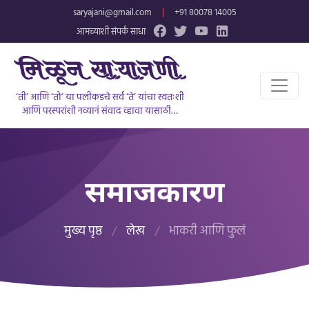
saryajani@gmail.com
|
+91 80078 14005
आमच्याशी संपर्क साधा
‘ती’ आणि ‘तो’ या पलीकडचे सर्व ‘ते’ यांचा स्वतःशी
आणि परस्परांशी नव्यानं संवाद व्हावा यासाठी…
समाजकारण
मुख्य पृष्ठ
/
लेख
/
भाकरी आणि फुलं