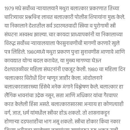
१९७९ मधे सर्वोच्च न्यायालयाने मथुरा बलात्कार प्रकरणात तिच्या
चारित्र्यावर प्रश्नचिन्ह लावत बलात्कारी पोलीस शिपायांना मुक्त केले.
या निकालाने देशातील सर्व उदारमतवादी स्त्रिया व पुरोगामी स्त्री
संघटना अस्वस्थ झाल्या. चार कायदा प्राध्यापकांनी या निकालाच्या
विरुद्ध सर्वोच्च न्यायालयाला फेरसुनावणीची मागणी करणारे खुले
पत्र लिहिले. १९८०मध्ये मथुरा प्रकरण पुन्हा सुनावणीस आणावे आणि
कायद्यात योग्य बदल करावेत, या मुख्य मागण्या घेऊन
देशपातळीवर महिला संघटनांनी एकजूट केली. १९८० चा महिला दिन
‘बलात्कार विरोधी दिन’ म्हणून जाहीर केला. आंदोलनाने
बलात्कारासारख्या हिंसेचे अनेक अंगाने विश्लेषण केले. बलात्कार हा
लैंगिक भावनांचा उद्रेक नसून, सत्ता आणि अधिकार यांचा गैरवापर
करत केलेली हिंसा असते. बलात्कारासारखा अन्याय हा कोणत्याही
वर्ग, जात, धर्म यांमधील स्त्रीवर होऊ शकतो. तो शासनाकडून
होणाऱ्या दडपशाहीचा भाग असू शकतो. स्त्रीचा होकार किंवा नकार