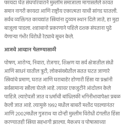
फायदा घेत संघपरिवाराने मुस्लीम समाजाला मागासलेले ठरवत
समान नागरी कायदा आणि राष्ट्रीय एकात्मता याची सांगड घातली.
सर्वच व्यक्तिगत कायद्यांत स्त्रियांना दुय्यम स्थान दिले जाते, हा मुद्दा
बाजूला पाडला. शहाबानो प्रकरणाने पहिले दशक संपताना पुढे
येणाऱ्या गंभीर विरोधी रेट्याचे सूचन केले.
आजचे आव्हान पेलण्यासाठी
पोषण, आरोग्य, निवारा, रोजगार, शिक्षण या सर्व क्षेत्रातील संधी
आणि साधनं यातील त्रुटी, लोकसंख्येतील सतत घटत जाणारे
स्त्रियांचे प्रमाण, घरात आणि घराबाहेर होणारी हिंसा या प्रश्नांनी
सर्वसामान्य स्त्रीला घेरले आहे. त्यावर एकजुटीने आंदोलन केले
पाहिजे. त्याऐवजी जात व धर्माची बांधिलकी भगिनीभावापेक्षा प्रबळ
केली जात आहे. त्यामुळे १९९२ मधील बाबरी मशीद पडल्यानंतर
आणि २००२मधील गुजराथ या दोन्ही मुस्लीम विरोधी दंगलीत हिंसा
करण्यातही स्त्रिया सहभागी झाल्या. मेकअप व पोषाखाच्या