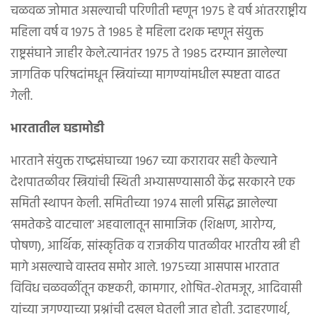
चळवळ जोमात असल्याची परिणीती म्हणून १९७५ हे वर्ष आंतरराष्ट्रीय
महिला वर्ष व १९७५ ते १९८५ हे महिला दशक म्हणून संयुक्त
राष्ट्रसंघाने जाहीर केले.त्यानंतर १९७५ ते १९८५ दरम्यान झालेल्या
जागतिक परिषदांमधून स्त्रियांच्या मागण्यांमधील स्पष्टता वाढत
गेली.
भारतातील घडामोडी
भारताने संयुक्त राष्द्रसंघाच्या १९६७ च्या करारावर सही केल्याने
देशपातळीवर स्त्रियांची स्थिती अभ्यासण्यासाठी केंद्र सरकारने एक
समिती स्थापन केली. समितीच्या १९७४ साली प्रसिद्ध झालेल्या
‘समतेकडे वाटचाल’ अहवालातून सामाजिक (शिक्षण, आरोग्य,
पोषण), आर्थिक, सांस्कृतिक व राजकीय पातळीवर भारतीय स्त्री ही
मागे असल्याचे वास्तव समोर आले. १९७५च्या आसपास भारतात
विविध चळवळींतून कष्टकरी, कामगार, शोषित-शेतमजूर, आदिवासी
यांच्या जगण्याच्या प्रश्नांची दखल घेतली जात होती. उदाहरणार्थ,