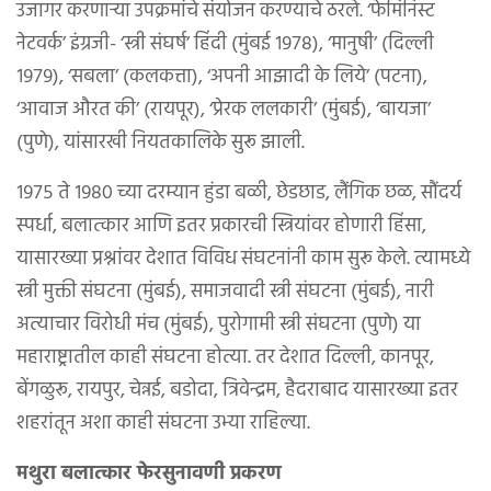
उजागर करणाऱ्या उपक्रमांचे संयोजन करण्याचे ठरले. ‘फेमिनिस्ट
नेटवर्क’ इंग्रजी- ‘स्त्री संघर्ष’ हिंदी (मुंबई १९७८), ‘मानुषी’ (दिल्ली
१९७९), ‘सबला’ (कलकत्ता), ‘अपनी आझादी के लिये’ (पटना),
‘आवाज औरत की’ (रायपूर), ‘प्रेरक ललकारी’ (मुंबई), ‘बायजा’
(पुणे), यांसारखी नियतकालिके सुरू झाली.
१९७५ ते १९८० च्या दरम्यान हुंडा बळी, छेडछाड, लैंगिक छळ, सौंदर्य
स्पर्धा, बलात्कार आणि इतर प्रकारची स्त्रियांवर होणारी हिंसा,
यासारख्या प्रश्नांवर देशात विविध संघटनांनी काम सुरू केले. त्यामध्ये
स्त्री मुक्ती संघटना (मुंबई), समाजवादी स्त्री संघटना (मुंबई), नारी
अत्याचार विरोधी मंच (मुंबई), पुरोगामी स्त्री संघटना (पुणे) या
महाराष्ट्रातील काही संघटना होत्या. तर देशात दिल्ली, कानपूर,
बेंगळुरू, रायपुर, चेन्नई, बडोदा, त्रिवेन्द्रम, हैदराबाद यासारख्या इतर
शहरांतून अशा काही संघटना उभ्या राहिल्या.
मथुरा बलात्कार फेरसुनावणी प्रकरण