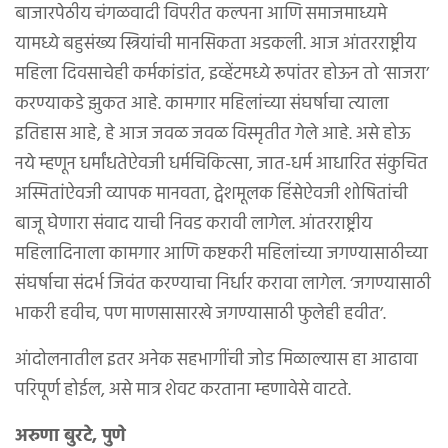
बाजारपेठीय चंगळवादी विपरीत कल्पना आणि समाजमाध्यमे
यामध्ये बहुसंख्य स्त्रियांची मानसिकता अडकली. आज आंतरराष्ट्रीय
महिला दिवसाचेही कर्मकांडांत, इव्हेंटमध्ये रूपांतर होऊन तो ‘साजरा’
करण्याकडे झुकत आहे. कामगार महिलांच्या संघर्षाचा त्याला
इतिहास आहे, हे आज जवळ जवळ विस्मृतीत गेले आहे. असे होऊ
नये म्हणून धर्मांधतेऐवजी धर्मचिकित्सा, जात-धर्म आधारित संकुचित
अस्मितांऐवजी व्यापक मानवता, द्वेशमूलक हिंसेऐवजी शोषितांची
बाजू घेणारा संवाद याची निवड करावी लागेल. आंतरराष्ट्रीय
महिलादिनाला कामगार आणि कष्टकरी महिलांच्या जगण्यासाठीच्या
संघर्षाचा संदर्भ जिवंत करण्याचा निर्धार करावा लागेल. ‘जगण्यासाठी
भाकरी हवीच, पण माणसासारखे जगण्यासाठी फुलेही हवीत’.
आंदोलनातील इतर अनेक सहभागींची जोड मिळाल्यास हा आढावा
परिपूर्ण होईल, असे मात्र शेवट करताना म्हणावेसे वाटते.
अरुणा बुरटे, पुणे