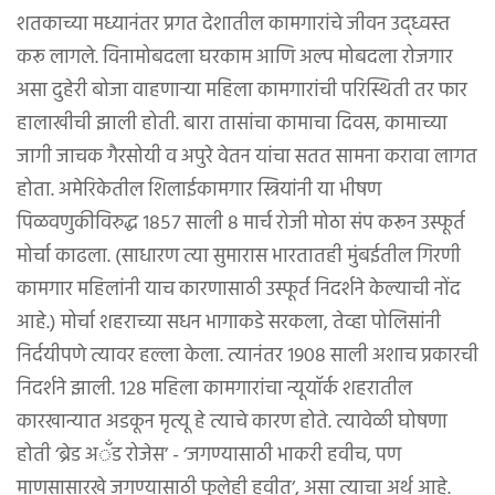
शतकाच्या मध्यानंतर प्रगत देशातील कामगारांचे जीवन उद्ध्वस्त
करू लागले. विनामोबदला घरकाम आणि अल्प मोबदला रोजगार
असा दुहेरी बोजा वाहणाऱ्या महिला कामगारांची परिस्थिती तर फार
हालाखीची झाली होती. बारा तासांचा कामाचा दिवस, कामाच्या
जागी जाचक गैरसोयी व अपुरे वेतन यांचा सतत सामना करावा लागत
होता. अमेरिकेतील शिलाईकामगार स्त्रियांनी या भीषण
पिळवणुकीविरुद्ध १८५७ साली ८ मार्च रोजी मोठा संप करून उस्फूर्त
मोर्चा काढला. (साधारण त्या सुमारास भारतातही मुंबईतील गिरणी
कामगार महिलांनी याच कारणासाठी उस्फूर्त निदर्शने केल्याची नोंद
आहे.) मोर्चा शहराच्या सधन भागाकडे सरकला, तेव्हा पोलिसांनी
निर्दयीपणे त्यावर हल्ला केला. त्यानंतर १९०८ साली अशाच प्रकारची
निदर्शने झाली. १२८ महिला कामगारांचा न्यूयॉर्क शहरातील
कारखान्यात अडकून मृत्यू हे त्याचे कारण होते. त्यावेळी घोषणा
होती ‘ब्रेड अॅंड रोजेस’ - ‘जगण्यासाठी भाकरी हवीच, पण
माणसासारखे जगण्यासाठी फुलेही हवीत’, असा त्याचा अर्थ आहे.