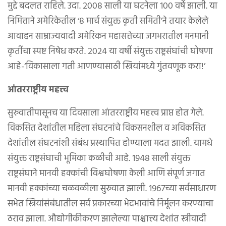
मुद्दे बदलत राहिले. उदा. २००८ साली या घटनेला १०० वर्षे झाली. या
निमित्ताने अमेरिकेतील ‘८ मार्च संयुक्त कृती समिती’ने तयार केलेले
आवाहन साम्राज्यवादी अमेरिकन महासत्तेच्या जगभरातील मनमानी
कृतींचा स्पष्ट निषेध करते. २०२४ या वर्षी संयुक्त राष्ट्रसंघांची घोषणा
आहे-‘विकासाला गती आणण्यासाठी स्त्रियांमध्ये गुंतवणूक करा!’
आंतरराष्ट्रीय महत्त्व
सुरुवातीपासूनच या दिवसाला आंतरराष्ट्रीय महत्त्व प्राप्त होत गेले.
विकसित देशांतील महिला संघटनांचे विकसनशील व अविकसित
देशांतील संघटनांशी संबंध प्रस्थापित होण्याला मदत झाली. यामधे
संयुक्त राष्ट्रसंघाची भूमिका कळीची आहे. १९४८ साली संयुक्त
राष्ट्रसंघाने मानवी हक्कांची विश्वघोषणा केली आणि संपूर्ण जगात
मानवी हक्कांच्या चळवळीला सुरुवात झाली. १९६७च्या सर्वसाधारण
सभेत स्त्रियांसंबंधातील सर्व प्रकारच्या भेदभावांचे निर्मूलन करण्याचा
ठराव झाला. औद्योगीकीकरण झालेल्या पाश्चात्त्य देशांत स्त्रीवादी