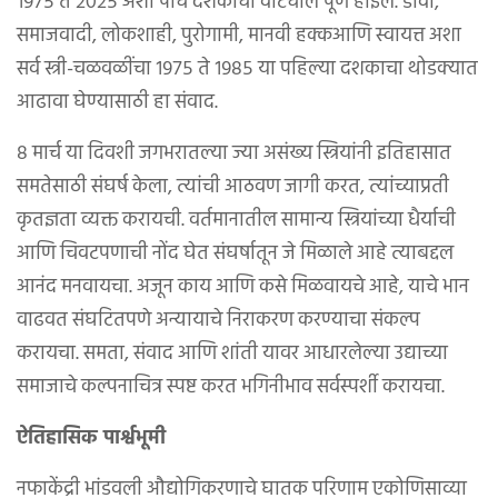
१९७५ ते २०२५ अशी पाच दशकांची वाटचाल पूर्ण होईल. डावी,
समाजवादी, लोकशाही, पुरोगामी, मानवी हक्कआणि स्वायत्त अशा
सर्व स्त्री-चळवळींचा १९७५ ते १९८५ या पहिल्या दशकाचा थोडक्यात
आढावा घेण्यासाठी हा संवाद.
८ मार्च या दिवशी जगभरातल्या ज्या असंख्य स्त्रियांनी इतिहासात
समतेसाठी संघर्ष केला, त्यांची आठवण जागी करत, त्यांच्याप्रती
कृतज्ञता व्यक्त करायची. वर्तमानातील सामान्य स्त्रियांच्या धैर्याची
आणि चिवटपणाची नोंद घेत संघर्षातून जे मिळाले आहे त्याबद्दल
आनंद मनवायचा. अजून काय आणि कसे मिळवायचे आहे, याचे भान
वाढवत संघटितपणे अन्यायाचे निराकरण करण्याचा संकल्प
करायचा. समता, संवाद आणि शांती यावर आधारलेल्या उद्याच्या
समाजाचे कल्पनाचित्र स्पष्ट करत भगिनीभाव सर्वस्पर्शी करायचा.
ऐतिहासिक पार्श्वभूमी
नफाकेंद्री भांडवली औद्योगिकरणाचे घातक परिणाम एकोणिसाव्या