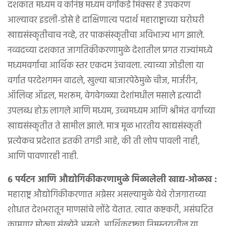
दशकात मध्यम व कनिष्ठ मध्यम वर्गांकडे मिक्सर हे उपकरण
आल्यावर इडली-डोसे हे दाक्षिणात्य पदार्थ महाराष्ट्राच्या घरोघरी
खाद्यसंस्कृतीचाच नव्हे, तर पाकसंस्कृतीचा अविभाज्य भाग झाले.
नव्वदच्या दशकात जागतिकीकरणामुळे देशातील प्रगत राज्यांमध्ये
मध्यमवर्गाचा आर्थिक स्तर एकदम उंचावला. त्याच्या जोडीला या
वर्गात परदेशगमन वाढले, खुल्या बाजारपेठेमुळे चीज, मार्जरीन,
ऑलिव्ह ऑइल, मशरूम, वेगवेगळ्या देशांमधील मसाले इत्यादी
उपलब्ध होऊ लागले आणि मध्यम, उच्चमध्यम आणि श्रीमंत वर्गाच्या
खाद्यसंस्कृतीत ते सामील झाले. मात्र मूळ भारतीय खाद्यसंस्कृती
प्रत्येकच प्रदेशात इतकी तगडी आहे, की ती लोप पावली नाही,
आणि पावणारही नाही.
६ पर्यटन आणि औद्योगिकीकरणामुळे मिळालेली खाद्य-ओळख :
महाराष्ट्र औद्योगिकीकरणात अग्रेसर असल्यामुळे येथे रोजगाराच्या
शोधात देशभरातून माणसांचे लोंढे येतात. त्यात कष्टकरी, असंघटित
कामगार मोठ्या संख्येने असतो. आर्थिकदृष्ट्या निम्नस्तरातील या