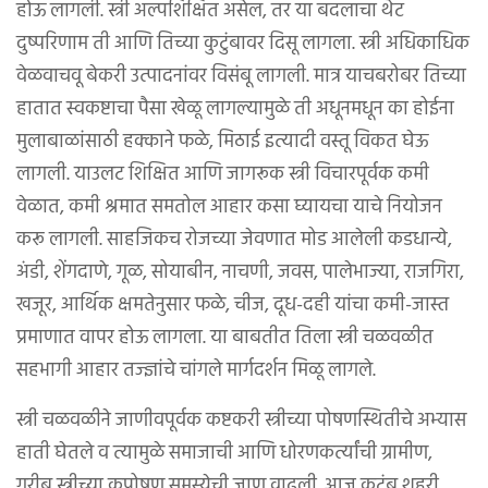
होऊ लागली. स्त्री अल्पशिक्षित असेल, तर या बदलाचा थेट
दुष्परिणाम ती आणि तिच्या कुटुंबावर दिसू लागला. स्त्री अधिकाधिक
वेळवाचवू बेकरी उत्पादनांवर विसंबू लागली. मात्र याचबरोबर तिच्या
हातात स्वकष्टाचा पैसा खेळू लागल्यामुळे ती अधूनमधून का होईना
मुलाबाळांसाठी हक्काने फळे, मिठाई इत्यादी वस्तू विकत घेऊ
लागली. याउलट शिक्षित आणि जागरूक स्त्री विचारपूर्वक कमी
वेळात, कमी श्रमात समतोल आहार कसा घ्यायचा याचे नियोजन
करू लागली. साहजिकच रोजच्या जेवणात मोड आलेली कडधान्ये,
अंडी, शेंगदाणे, गूळ, सोयाबीन, नाचणी, जवस, पालेभाज्या, राजगिरा,
खजूर, आर्थिक क्षमतेनुसार फळे, चीज, दूध-दही यांचा कमी-जास्त
प्रमाणात वापर होऊ लागला. या बाबतीत तिला स्त्री चळवळीत
सहभागी आहार तज्ज्ञांचे चांगले मार्गदर्शन मिळू लागले.
स्त्री चळवळीने जाणीवपूर्वक कष्टकरी स्त्रीच्या पोषणस्थितीचे अभ्यास
हाती घेतले व त्यामुळे समाजाची आणि धोरणकर्त्यांची ग्रामीण,
गरीब स्त्रीच्या कुपोषण समस्येची जाण वाढली. आज कुटुंब शहरी