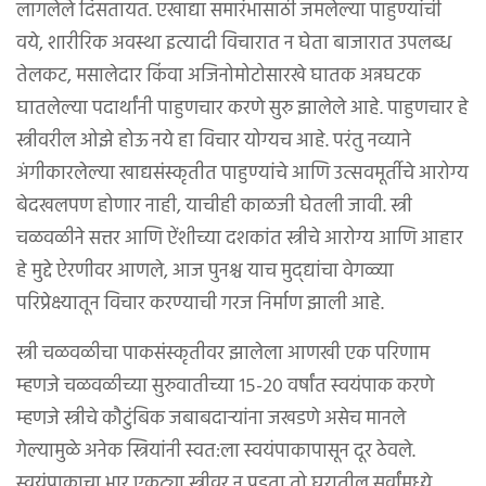
लागलेले दिसतायत. एखाद्या समारंभासाठी जमलेल्या पाहुण्यांची
वये, शारीरिक अवस्था इत्यादी विचारात न घेता बाजारात उपलब्ध
तेलकट, मसालेदार किंवा अजिनोमोटोसारखे घातक अन्नघटक
घातलेल्या पदार्थांनी पाहुणचार करणे सुरु झालेले आहे. पाहुणचार हे
स्त्रीवरील ओझे होऊ नये हा विचार योग्यच आहे. परंतु नव्याने
अंगीकारलेल्या खाद्यसंस्कृतीत पाहुण्यांचे आणि उत्सवमूर्तीचे आरोग्य
बेदखलपण होणार नाही, याचीही काळजी घेतली जावी. स्त्री
चळवळीने सत्तर आणि ऐंशीच्या दशकांत स्त्रीचे आरोग्य आणि आहार
हे मुद्दे ऐरणीवर आणले, आज पुनश्च याच मुद्द्यांचा वेगळ्या
परिप्रेक्ष्यातून विचार करण्याची गरज निर्माण झाली आहे.
स्त्री चळवळीचा पाकसंस्कृतीवर झालेला आणखी एक परिणाम
म्हणजे चळवळीच्या सुरुवातीच्या १५-२० वर्षांत स्वयंपाक करणे
म्हणजे स्त्रीचे कौटुंबिक जबाबदाऱ्यांना जखडणे असेच मानले
गेल्यामुळे अनेक स्त्रियांनी स्वत:ला स्वयंपाकापासून दूर ठेवले.
स्वयंपाकाचा भार एकट्या स्त्रीवर न पडता तो घरातील सर्वांमध्ये