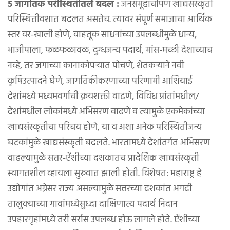
५ जागतिक परीस्थितीतले बदल :
जनसमूहांचीपण खाद्यसंस्कृती
परिस्थितीवशात बदलत असतेच. त्यावर संपूर्ण समाजाचा आर्थिक
स्तर वर-खाली होणे, वाहतूक साधनांच्या उपलब्धीमुळे धान्य,
भाजीपाला, फळफळावळ, दुग्धजन्य पदार्थ, मांस-मच्छी देशाच्याच
नव्हे, तर जगाच्या कानाकोपऱ्यात पोचणे, शेतकऱ्याने नवी
कृषिउत्पादने घेणे, जागतिकीकरणाच्या परिणामी आशियाई
देशांमध्ये मध्यमवर्गाची क्रयशक्ती वाढणे, विविध प्रांतांमधील/
देशांमधील लोकांमध्ये अभिसरण वाढणे व त्यामुळे एकमेकांच्या
खाद्यसंस्कृतीचा परिचय होणे, या व अशा अनेक परिस्थितीजन्य
घटकांमुळे खाद्यसंस्कृती बदलते. भारतामध्ये देशांतर्गत अभिसरण
वाढल्यामुळे सत्तर-ऐंशीच्या दशकातच प्रादेशिक खाद्यसंस्कृती
स्वागतशील व्हायला सुरुवात झाली होती. विशेषत: महाराष्ट्र हे
उद्योगांत अग्रेसर राज्य असल्यामुळे सत्तरच्या दशकांत अगदी
तालुक्याच्या गावांमध्येसुध्दा दाक्षिणात्य पदार्थ निदान
उपहारगृहांमध्ये तरी सर्रास उपलब्ध होऊ लागले होते. ऐंशीच्या