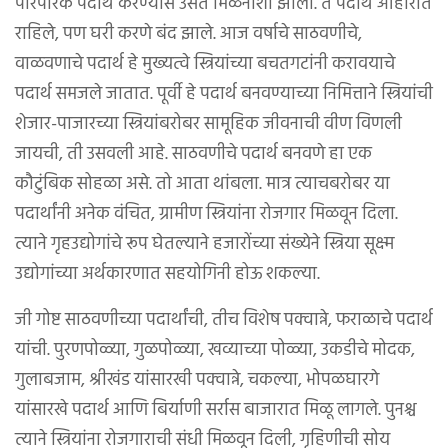
पारंपरिक पदार्थ करण्यास उसंत मिळेनाशी झाली. ते पदार्थ आहारात
राहिले, पण घरी करणे बंद झाले. आज वर्षाचे साठवणीचे,
वाळवणाचे पदार्थ हे मुख्यत्वे स्त्रियांच्या बचतगटांनी करावयाचे
पदार्थ समजले जातात. पूर्वी हे पदार्थ बनवण्याच्या निमित्ताने स्त्रियांची
शेजार-पाजारच्या स्त्रियांबरोबर सामूहिक जीवनाची वीण विणली
जायची, ती उसवली आहे. साठवणीचे पदार्थ बनवणे हा एक
कौटुंबिक सोहळा असे. तो आता थांबला. मात्र त्याचबरोबर या
पदार्थांनी अनेक वंचित, ग्रामीण स्त्रियांना रोजगार मिळवून दिला.
त्याने गृहउद्योगांचे रूप घेतल्याने हजारोंच्या संख्येने स्त्रिया सूक्ष्म
उद्योगांच्या अर्थकारणात सहयोगिनी होऊ शकल्या.
जी गोष्ट साठवणीच्या पदार्थांची, तीच विशेष पक्वान्ने, फराळाचे पदार्थ
यांची. पुरणपोळ्या, गुळपोळ्या, खव्याच्या पोळ्या, उकडीचे मोदक,
गुलाबजाम, श्रीखंड यांसारखी पक्वान्ने, चकल्या, भोपळघारगे
यांसारखे पदार्थ आणि बिर्याणी सर्रास बाजारात मिळू लागले. पुनश्च
त्याने स्त्रियांना रोजगाराची संधी मिळवून दिली, गृहिणीची सोय