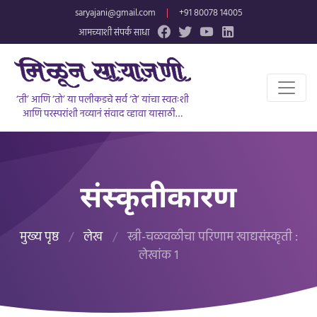
saryajani@gmail.com
|
+91 80078 14005
आमच्याशी संपर्क साधा
‘ती’ आणि ‘तो’ या पलीकडचे सर्व ‘ते’ यांचा स्वतःशी
आणि परस्परांशी नव्यानं संवाद व्हावा यासाठी…
संस्कृतीकारण
मुख्य पृष्ठ
/
लेख
/
स्त्री-चळवळीचा परिणाम खाद्यसंस्कृती :
लेखांक १