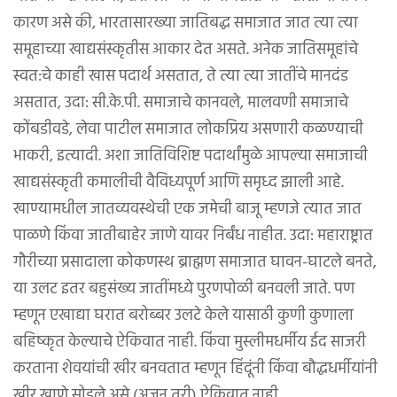
कारण असे की, भारतासारख्या जातिबद्ध समाजात जात त्या त्या
समूहाच्या खाद्यसंस्कृतीस आकार देत असते. अनेक जातिसमूहांचे
स्वत:चे काही खास पदार्थ असतात, ते त्या त्या जातींचे मानदंड
असतात, उदा: सी.के.पी. समाजाचे कानवले, मालवणी समाजाचे
कोंबडीवडे, लेवा पाटील समाजात लोकप्रिय असणारी कळण्याची
भाकरी, इत्यादी. अशा जातिविशिष्ट पदार्थांमुळे आपल्या समाजाची
खाद्यसंस्कृती कमालीची वैविध्यपूर्ण आणि समृध्द झाली आहे.
खाण्यामधील जातव्यवस्थेची एक जमेची बाजू म्हणजे त्यात जात
पाळणे किंवा जातीबाहेर जाणे यावर निर्बंध नाहीत. उदा: महाराष्ट्रात
गौरीच्या प्रसादाला कोकणस्थ ब्राह्मण समाजात घावन-घाटले बनते,
या उलट इतर बहुसंख्य जातींमध्ये पुरणपोळी बनवली जाते. पण
म्हणून एखाद्या घरात बरोब्बर उलटे केले यासाठी कुणी कुणाला
बहिष्कृत केल्याचे ऐकिवात नाही. किंवा मुस्लीमधर्मीय ईद साजरी
करताना शेवयांची खीर बनवतात म्हणून हिंदूंनी किंवा बौद्धधर्मीयांनी
खीर खाणे सोडले असे (अजून तरी) ऐकिवात नाही.