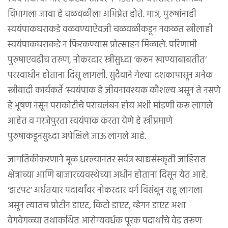
विभागला जावा हे चळवळीला अभिप्रेत होते. मात्र, पुरुषांनाही
स्वयंपाकघराकडे वळवण्याऐवजी चळवळीकडून नकळत स्त्रीलाही
स्वयंपाकघराकडे न फिरकण्यास प्रोत्साहन मिळाले. परिणामी
पुरुषाएवढीच तरुण, नोकरदार स्त्रीसुध्दा ‘करून खाण्याबाबतीत’
परस्वाधीन होताना दिसू लागली. सुदैवाने गेल्या दशकापासून अनेक
स्त्रीवादी कार्यकर्ते ‘स्वयंपाक हे जीवनावश्यक कौशल्य असून ते नसणे
हे भूषण नसून पराकोटीचे परावलंबन होय अशी मांडणी करू लागले
आहेत व गरजेपुरता स्वयंपाक करता येणे हे स्त्रीप्रमाणे
पुरुषाकडूनसुध्दा अपेक्षिले जाऊ लागले आहे.
जागतिकीकरणाने मूळ धरल्यानंतर सर्वत्र खाद्यसंस्कृती जाहिरात
क्षेत्राच्या आणि बाजारव्यवस्थेच्या अधीन होताना दिसून येत आहे.
‘झटपट’ अर्धतयार पदार्थांवर नोकरदार वर्ग विसंबून राहू लागला
असून त्यातच प्रोटीन डाएट, किटो डाएट, व्हेगन डाएट अशा
वेगवेगळ्या तथाकथित आरोग्यवर्धक पूरक पदार्थांचे वेड तरूण