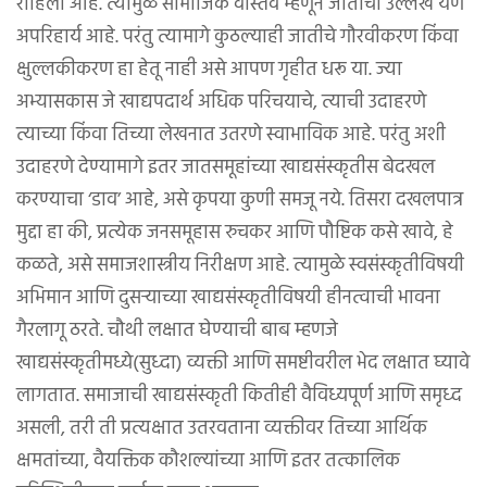
राहिली आहे. त्यामुळे सामाजिक वास्तव म्हणून जातींचा उल्लेख येणे
अपरिहार्य आहे. परंतु त्यामागे कुठल्याही जातीचे गौरवीकरण किंवा
क्षुल्लकीकरण हा हेतू नाही असे आपण गृहीत धरू या. ज्या
अभ्यासकास जे खाद्यपदार्थ अधिक परिचयाचे, त्याची उदाहरणे
त्याच्या किंवा तिच्या लेखनात उतरणे स्वाभाविक आहे. परंतु अशी
उदाहरणे देण्यामागे इतर जातसमूहांच्या खाद्यसंस्कृतीस बेदखल
करण्याचा ‘डाव’ आहे, असे कृपया कुणी समजू नये. तिसरा दखलपात्र
मुद्दा हा की, प्रत्येक जनसमूहास रुचकर आणि पौष्टिक कसे खावे, हे
कळते, असे समाजशास्त्रीय निरीक्षण आहे. त्यामुळे स्वसंस्कृतीविषयी
अभिमान आणि दुसऱ्याच्या खाद्यसंस्कृतीविषयी हीनत्वाची भावना
गैरलागू ठरते. चौथी लक्षात घेण्याची बाब म्हणजे
खाद्यसंस्कृतीमध्ये(सुध्दा) व्यक्ती आणि समष्टीवरील भेद लक्षात घ्यावे
लागतात. समाजाची खाद्यसंस्कृती कितीही वैविध्यपूर्ण आणि समृध्द
असली, तरी ती प्रत्यक्षात उतरवताना व्यक्तीवर तिच्या आर्थिक
क्षमतांच्या, वैयक्तिक कौशल्यांच्या आणि इतर तत्कालिक