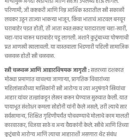
माऱ्यामुळे अगदी खेडोपाडी आणि सहजी उपलब्ध होऊ लागले.
परिणामी, जी कष्टकरी आणि निम्न आर्थिक स्तरातील स्त्री सकाळी
लवकर उठून ताज्या भाकऱ्या भाजून, किंवा भाताचं आटवल बनवून
घराबाहेर पडत होती, ती आता स्वत:सकट घरादाराला चहा-खारी,
चहा-पाव चारून घराबाहेर पडू लागली. अशाने कुटुंबाच्या पोषणाची
प्रत आणखी खालावली. या वास्तवाला भिडणारी पहिली सामाजिक
चळवळ होती स्त्री चळवळ.
स्त्री चळवळ आणि आहारविषयक जागृती :
सत्तरच्या दशकात
मोठ्या प्रमाणात वाचल्या जाणाऱ्या, प्रागतिक विचारांच्या
महिलांसाठीच्या मासिकांनी स्त्री आरोग्य व त्या अनुषंगाने स्त्रियांचा
आहार यांवर तज्ज्ञांकडून लेखन करून घेण्यास सुरुवात केली. यात
पायाभूत संशोधन कमला सोहोनी यांनी केले असले, तरी त्याचे सार
सर्वसामान्य, शिक्षित गृहिणीपर्यंत पोचवण्याचे मोलाचे काम मालती
कारवारकर, विजया साठे व अन्य वैद्यकांनी केले. स्त्रीचे आणि तिच्या
कुटुंबाचे आरोग्य आणि त्याचा आहाराशी असणारा थेट संबंध