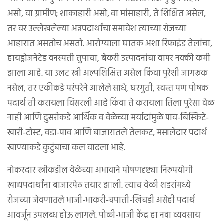
असो, वा ग्रामीण; शाकाहारी असो, वा मांसाहारी, ते शिक्षित असेल,
तर वर उल्लेखलेल्या अन्नपदार्थांचा समावेश त्याच्या रोजच्या
आहारात असतोच असतो. आरोग्याला घातक अशा रिफाइंड तेलांचा,
हायड्रोजनेटेड वनस्पती तुपाचा, बेकरी उत्पादनांचा वापर नक्की कमी
झाला आहे. या उलट स्त्री अल्पशिक्षित असेल किंवा पुरेशी जागरूक
नसेल, तर एकीकडे परंपरेने आलेले साधे, घरगुती, स्वस्त पण पोषक
पदार्थ ती करायला विसरली आहे किंवा ते करायला तिला पुरेसा वेळ
नाही आणि दुसरीकडे आर्थिक व वेळेच्या मर्यादांमुळे पाव-बिस्किटे-
खारी-टोस्ट, वडा-पाव आणि बाजारातले तेलकट, मसालेदार पदार्थ
खाण्याकडे कुटुंबाचा कल वाढला आहे.
नोकरदार स्त्रीकडील वेळेच्या अभावाने पोषणदृष्ट्या निरुपयोगी
खाद्यपदार्थांना बाजारपेठ तयार झाली. त्याच वेळी शहरांमध्ये
रोजच्या जेवणातले भाजी-भाकरी-चपाती-खिचडी असेही पदार्थ
आवर्जून उपलब्ध होऊ लागले. पोळी-भाजी केंद्र हा नवा व्यवसाय