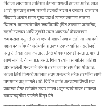
पिढीला लावण्यात जाहिरात कंपन्या यशस्वी झाल्या आहेत. आज
शहरी, सुखवस्तू तरुण-तरुणी सकाळी नाश्ता न बनवता बाजारात
मिळणारे अत्यंत महाग पूरक पदार्थ खाऊन कामाला जाताना
दिसतात. महानगरांमधील उच्चविद्याविभूषित तरुणांना पारंपरिक,
सहजी उपलब्ध आणि तुलनेने स्वस्त अन्नपदार्थ पोषणदृष्ट्या
कमअस्सल असून ते खाणे म्हणजे अडाणीपणा वाटतो. या अवाजवी
महाग पदार्थांमध्ये ‘आरोग्यविघातक’ घटक कदाचित नसतीलही,
परंतु ते जेवढा दावा करतात, तेवढे पोषक घटकही नसतात. मात्र ते
खाणे सोयीचे, वेळबचाऊ असते, शिवाय त्यांना सामाजिक प्रतिष्ठा
प्राप्त झालेली असल्याने बरेचसे तरुण त्यावर खूप पैसा ओततात.
भरीला झिरो फिगरचे अतोनात अप्रूप असल्याने अनेक तरुणींना खाणे
पापसमान वाटू लागले आहे. विशिष्ट वर्गात अन्नग्रहणाविषयी एक
प्रकारचा रोगट दृष्टीकोन तयार झाला असून त्याचे सावट आपल्या
खाद्यसंस्कृतीवर पडलेले दिसून येते.