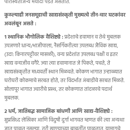
परिस्थितीजन्य मर्यादा पडत असतात.
कुठल्याही जनसमूहाची खाद्यसंस्कृती मुख्यत्वे तीन-चार घटकांवर
अवलंबून असते :
१ स्थानिक भौगोलिक वैशिष्ट्ये :
प्रदेशाचे हवामान व तेथे मुबलक
उपजणारे धान्य/भाजीपाला, नैसर्गिकरीत्या उपलब्ध जैविक खाद्य,
(उदा: किनारपट्टीवर मासळी), वन्य प्रदेशांत उपलब्ध पक्षी व इतर
खाद्य वन्यजीव वगैरे. ज्या त्या हवामानात जे पिकते, पचते, ते
खाद्यसंस्कृतीत मध्यवर्ती स्थान मिळवते. कोकण भागात उन्हाळ्यात
घरोघरी कोकमाचे सरबत होते, तर विदर्भात अंबाडीचे सरबत मिळते.
सोलापूर भागात ज्वारीचे प्रस्थ, तर कोकणात तांदळाचे पदार्थ
मुबलक.
२ धर्म, जातिबद्ध सामाजिक बांधणी आणि खाद्य-वैशिष्ट्ये :
सुप्रसिध्द लेखिका आणि विदुषी दुर्गा भागवत म्हणत की त्या अन्यथा
जात पाळत नसल्या, तरी खाण्याच्या बाबतींत पाळतात. यामागचे