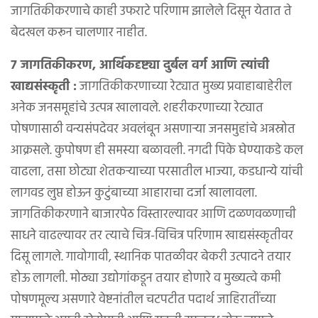
जागतिकीकरणाचे काही उफराटे परिणाम झालेले दिसून येतात ते
बेदखल करून चालणार नाहीत.
७ जागतिकीकरण, आर्थिकदृष्ट्या दुर्बल वर्ग आणि त्यांची
खाद्यसंस्कृती :
जागतिकीकरणाच्या रेट्यात मुख्य प्रवाहाबाहेरील
अनेक जनसमूहांचे उत्पन्न खालावले. शहरीकरणाच्या रेट्यात
पोषणासाठी वन्यसंपदेवर अवलंबून असणाऱ्या जनसमुहांचे अन्नस्रोत
आक्रसले. कुपोषण ही समस्या बळावली. नगदी पिके घेण्याकडे कल
वाढला, तसा छोट्या शेतकऱ्याच्या परसातील भाज्या, कडधान्ये यांची
लागवड लुप्त होऊन कुटुंबाच्या आहाराचा दर्जा खालावला.
जागतिकीकरणाने बाजारपेठ विस्तारल्यावर आणि दळणवळणाची
साधने वाढल्यावर तर त्याचे चित्र-विचित्र परिणाम खाद्यसंस्कृतीवर
दिसू लागले. गावोगावी, स्थानिक पातळीवर बेकरी उत्पादने तयार
होऊ लागली. मोठ्या उद्योगांकडून तयार होणारे व मुख्यत्वे कमी
पोषणमूल्य असणारे वेष्टनांतील चटपटीत पदार्थ जाहिरातींच्या