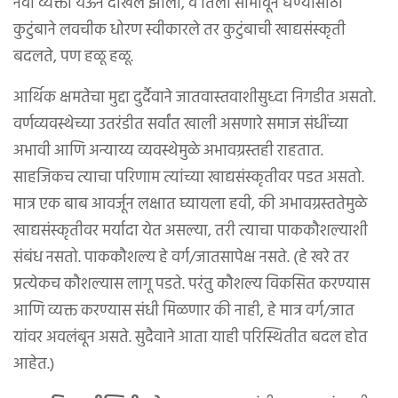
नवी व्यक्ती येऊन दाखल झाली, व तिला सामावून घेण्यासाठी
कुटुंबाने लवचीक धोरण स्वीकारले तर कुटुंबाची खाद्यसंस्कृती
बदलते, पण हळू हळू.
आर्थिक क्षमतेचा मुद्दा दुर्दैवाने जातवास्तवाशीसुध्दा निगडीत असतो.
वर्णव्यवस्थेच्या उतरंडीत सर्वांत खाली असणारे समाज संधींच्या
अभावी आणि अन्याय्य व्यवस्थेमुळे अभावग्रस्तही राहतात.
साहजिकच त्याचा परिणाम त्यांच्या खाद्यसंस्कृतीवर पडत असतो.
मात्र एक बाब आवर्जून लक्षात घ्यायला हवी, की अभावग्रस्ततेमुळे
खाद्यसंस्कृतीवर मर्यादा येत असल्या, तरी त्याचा पाककौशल्याशी
संबंध नसतो. पाककौशल्य हे वर्ग/जातसापेक्ष नसते. (हे खरे तर
प्रत्येकच कौशल्यास लागू पडते. परंतु कौशल्य विकसित करण्यास
आणि व्यक्त करण्यास संधी मिळणार की नाही, हे मात्र वर्ग/जात
यांवर अवलंबून असते. सुदैवाने आता याही परिस्थितीत बदल होत
आहेत.)