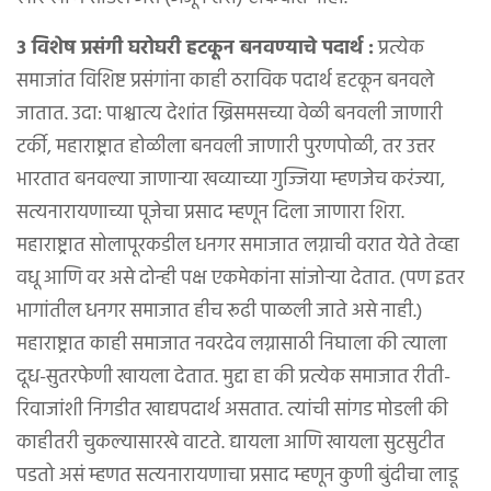
३ विशेष प्रसंगी घरोघरी हटकून बनवण्याचे पदार्थ :
प्रत्येक
समाजांत विशिष्ट प्रसंगांना काही ठराविक पदार्थ हटकून बनवले
जातात. उदा: पाश्चात्य देशांत ख्रिसमसच्या वेळी बनवली जाणारी
टर्की, महाराष्ट्रात होळीला बनवली जाणारी पुरणपोळी, तर उत्तर
भारतात बनवल्या जाणाऱ्या खव्याच्या गुज्जिया म्हणजेच करंज्या,
सत्यनारायणाच्या पूजेचा प्रसाद म्हणून दिला जाणारा शिरा.
महाराष्ट्रात सोलापूरकडील धनगर समाजात लग्नाची वरात येते तेव्हा
वधू आणि वर असे दोन्ही पक्ष एकमेकांना सांजोऱ्या देतात. (पण इतर
भागांतील धनगर समाजात हीच रूढी पाळली जाते असे नाही.)
महाराष्ट्रात काही समाजात नवरदेव लग्नासाठी निघाला की त्याला
दूध-सुतरफेणी खायला देतात. मुद्दा हा की प्रत्येक समाजात रीती-
रिवाजांशी निगडीत खाद्यपदार्थ असतात. त्यांची सांगड मोडली की
काहीतरी चुकल्यासारखे वाटते. द्यायला आणि खायला सुटसुटीत
पडतो असं म्हणत सत्यनारायणाचा प्रसाद म्हणून कुणी बुंदीचा लाडू