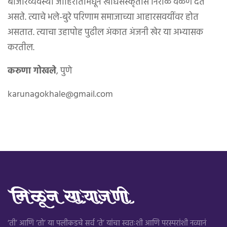
बाजारव्यवस्था जाहिरातींमधून खाद्यसंस्कृतीस निराळे वळण देत
असते. त्याचे भले-बुरे परिणाम समाजाच्या आहारसवयींवर होत
असतात. त्याचा उहापोह पुढील अंकात अंजनी खेर या अभ्यासक
करतील.
करुणा गोखले
, पुणे
karunagokhale@gmail.com
‘ती’ आणि ‘तो’ या पलीकडचे सर्व ‘ते’ यांचा स्वतःशी आणि परस्परांशी नव्यानं