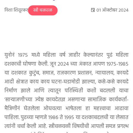
निशा शिवूरकर
०१ ऑक्टोबर २०२४
स्त्री चळवळ
युनोनं १९७५ मध्ये महिला वर्ष जाहीर केल्यानंतर पुढं महिला
दशकाची घोषणा केली. जून २०२४ च्या अंकात आपण १९७५-१९८५
या दशकात कुटुंब, समाज, राजकारण प्रशासन, न्यायालय, कायदे
आदी क्षेत्रात काय काय घटना-घडामोडी झाल्या, कसे-कसे कायदे
निर्माण झाले आणि त्यातून परिस्थिती कशी बदलली याचा
'साऱ्याजणी'च्या ज्येष्ठ कायदेतज्ञ असणाऱ्या सामाजिक कार्यकर्ता-
मैत्रिणीनं घेतलेला ओघवत्या भाषेतला हा महत्त्वाचा आढावा
पाहिला. पुढच्या म्हणजे १९८६ ते १९९५ या दशकाबद्दलची या लेखात
त्यांनी चर्चा केली आहे. स्त्रीचळवळी विषयीची आपली समज प्रगल्भ