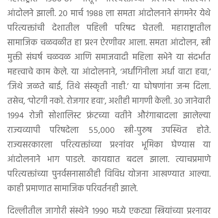
आंदोलने झाली. २० मार्च १९८८ ला समता आंदोलनाने संगमनेर येथे
परित्यक्तांची देशातील पहिली परिषद घेतली. महाराष्ट्रातील
सामाजिक चळवळीत हा प्रश्‍न ऐरणीवर आला. समता आंदोलन, स्त्री
मुक्ती संघर्ष चळवळ आणि समाजवादी महिला सभेने या संदर्भात
महत्त्वाचे काम केले. या आंदोलनाने, ‘अर्धांगिनीला अर्धा वाटा हवा,’
‘जिथे जळते बाई, तिथे संस्कृती नाही.’ या घोषणांना जन्म दिला.
तसेच, ‘पोटगी नको. रोजगार हवा’, अशीही मागणी केली. ३० जानेवारी
१९९४ रोजी सोशालिस्ट फ्रंटच्या वतीने औरंगाबादला झालेल्या
राज्यव्यापी परिषदेला ५५,००० स्त्री-पुरुष उपस्थित होते.
राज्यसरकारला परित्यक्तांच्या प्रश्‍नांवर भूमिका घेण्यास या
आंदोलनाने भाग पाडले. कायद्यात बदल झाला. त्याचप्रमाणे
परित्यक्तांच्या पुनर्वसनासाठीही विविध योजना आखण्यात आल्या.
काही प्रमाणात सामाजिक परिवर्तनही झाले.
दिल्लीतील जागोरी संस्थेने १९९० मध्ये एकट्या स्त्रियांच्या प्रश्‍नावर