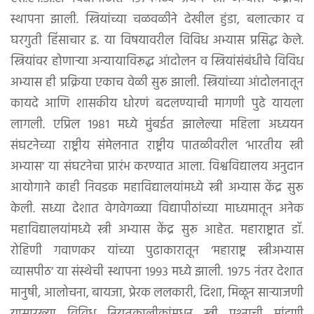
स्थापना झाली. स्त्रियांच्या चळवळीने देखील हुंडा, बलात्कार व
घरगुती हिंसाचार इ. या विषयावरील विविध अभ्यास प्रसिद्ध केले.
स्त्रियांवर होणार्‍या अन्यायाविरूद्ध आंदोलन व स्त्रियांसंबंधीचे विविध
अभ्यास ही प्रक्रिया एकाच वेळी सुरू झाली. स्त्रियांच्या आंदोलनातून
कायदे आणि शासकीय धोरणं बदलण्याची मागणी पुढे यायला
लागली. एप्रिल १९८१ मध्ये मुंबईत झालेल्या महिला अध्ययन
संघटनेच्या राष्ट्रीय संमेलनात राष्ट्रीय पातळीवरील ‘भारतीय स्त्री
अभ्यास’ या संघटनेचा प्रारंभ करण्यात आला. विश्वविद्यालय अनुदान
आयोगाने काही निवडक महाविद्यालयांमध्ये स्त्री अभ्यास केंद्र सुरू
केली. सध्या देशात वेगवेगळ्या विद्यापीठांच्या माध्यमातून अनेक
महाविद्यालयांमध्ये स्त्री अभ्यास केंद्र सुरू आहेत. महाराष्ट्रात डॉ.
रोहिणी गवाणकर यांच्या पुढाकारातून ‘महाराष्ट्र स्त्रीअभ्यास
व्यासपीठ’ या संस्थेची स्थापना १९९३ मध्ये झाली. १९७५ नंतर देशात
मानुषी, आलोचना, बायजा, प्रेरक ललकारी, दिशा, मिळून सार्‍याजणी