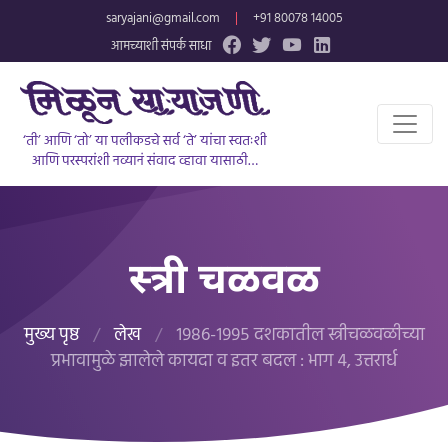
saryajani@gmail.com
|
+91 80078 14005
आमच्याशी संपर्क साधा
‘ती’ आणि ‘तो’ या पलीकडचे सर्व ‘ते’ यांचा स्वतःशी
आणि परस्परांशी नव्यानं संवाद व्हावा यासाठी…
स्त्री चळवळ
मुख्य पृष्ठ
/
लेख
/
१९८६-१९९५ दशकातील स्त्रीचळवळीच्या
प्रभावामुळे झालेले कायदा व इतर बदल : भाग ४, उत्तरार्ध