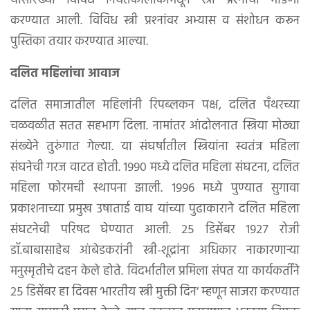
यासारख्या विविध नियतकालीकांमधून स्त्री प्रश्‍नाची मांडणी
करण्यात आली. विविध स्त्री प्रश्‍नांवर अभ्यास व संशोधन करून
पुस्तिका तयार करण्यात आल्या.
दलित महिलांचा आवाज
दलित समाजातील महिलांनी रिपब्लकन पक्ष, दलित पँथरच्या
चळवळीत सतत सहभाग दिला. नामांतर आंदोलनात स्त्रिया मोठ्या
संख्येने तुरुंगात गेल्या. या संघर्षातील स्त्रियांना स्वतंत्र महिला
संघनेची गरज वाटत होती. १९९० मध्ये दलित महिला संघटना, दलित
महिला फोरमची स्थापना झाली. १९९६ मध्ये पुण्यात सुगावा
प्रकाशनाच्या प्रमुख उषाताई वाघ यांच्या पुढाकाराने दलित महिला
संघटनेची परिषद घेण्यात आली. २५ डिसेंबर १९२७ रोजी
डॉ.बाबासाहेब आंबेडकरांनी स्त्री-शूद्रांना अधिकार नाकारणार्‍या
मनुस्मृतीचे दहन केले होते. विदर्भातील प्रमिला संपत या कार्यकर्तींने
२५ डिसेंबर हा दिवस ‘भारतीय स्त्री मुक्ती दिन’ म्हणून साजरा करण्यात