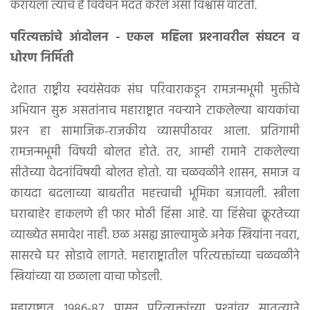
करायला त्याचं हे विवेचन मदत करेल असा विश्वास वाटतो.
परित्यक्तांचे आंदोलन - एकल महिला प्रश्‍नावरील संघटन व
धोरण निर्मिती
देशात राष्ट्रीय स्वयंसेवक संघ परिवाराकडून रामजन्मभूमी मुक्तीचे
अभियान सुरू असतांनाच महाराष्ट्रात नवर्‍याने टाकलेल्या बायकांचा
प्रश्‍न हा सामाजिक-राजकीय व्यासपीठावर आला. प्रतिगामी
रामजन्मभूमी विषयी बोलत होते. तर, आम्ही रामाने टाकलेल्या
सीतेच्या वेदनांविषयी बोलत होतो. या चळवळीने शासन, समाज व
कायदा बदलाच्या बाबतीत महत्त्वाची भूमिका बजावली. स्त्रीला
घराबाहेर हाकलणे ही फार मोठी हिंसा आहे. या हिंसेचा क्रूरतेच्या
व्याख्येत समावेश नाही. छळ असह्य झाल्यामुळे अनेक स्त्रियांना नवरा,
सासरचे घर सोडावे लागते. महाराष्ट्रातील परित्यक्तांच्या चळवळीने
स्त्रियांच्या या छळाला वाचा फोडली.
महाराष्ट्रात १९८६-८७ पासून परित्यक्तांच्या प्रश्‍नांवर सातत्याने