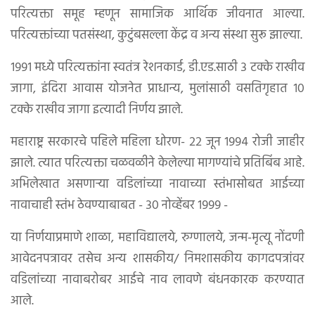
परित्यक्ता समूह म्हणून सामाजिक आर्थिक जीवनात आल्या.
परित्यक्तांच्या पतसंस्था, कुटुंबसल्ला केंद्र व अन्य संस्था सुरू झाल्या.
१९९१ मध्ये परित्यक्तांना स्वतंत्र रेशनकार्ड, डी.एड.साठी ३ टक्के राखीव
जागा, इंदिरा आवास योजनेत प्राधान्य, मुलांसाठी वसतिगृहात १०
टक्के राखीव जागा इत्यादी निर्णय झाले.
महाराष्ट्र सरकारचे पहिले महिला धोरण- २२ जून १९९४ रोजी जाहीर
झाले. त्यात परित्यक्ता चळवळीने केलेल्या मागण्यांचे प्रतिबिंब आहे.
अभिलेखात असणाऱ्या वडिलांच्या नावाच्या स्तंभासोबत आईच्या
नावाचाही स्तंभ ठेवण्याबाबत - ३० नोव्हेंबर १९९९ -
या निर्णयाप्रमाणे शाळा, महाविद्यालये, रुग्णालये, जन्म-मृत्यू नोंदणी
आवेदनपत्रावर तसेच अन्य शासकीय/ निमशासकीय कागदपत्रांवर
वडिलांच्या नावाबरोबर आईचे नाव लावणे बंधनकारक करण्यात
आले.