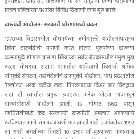
ट्रान्सजेंडर, देवदासी, सेक्सवर्कर या सर्व समूहांना एकत्र बांधणार्‍या
एकल महिलांच्या प्रश्‍नांवर विविध ठिकाणी काम सुरू झाले.
दारूबंदी आंदोलन- सरकारी धोरणांमध्ये बदल
१९७८च्या बिहारमधील बोधगयेच्या जमीनमुक्ती आंदोलनापासूनच
स्त्रिया दारूबंदीची मागणी करत होत्या. पुरुषांच्या दारूच्या
व्यसनामुळे होणारा त्रास हा स्त्रियांच्या सर्वच बैठकांमधील प्रमुख मुद्दा
ठरला. बोधगया, शहादा भागातील आदिवासी स्त्रियांची श्रमिक
स्त्रीमुक्ती संघटना, गडचिरोलीचे दारूमुक्ती आंदोलन, आंध्र प्रदेशातील
नेल्लोरचा अरक बंदीचा लढा, पिंपळगावचा बिअर बार विरुद्धचा
लढा ही त्यातील प्रमुख उदाहरणं. अनेक छोट्या गावांमधून
दारूबंदीसाठी आंदोलनं झाली. १५ ऑगस्ट १९९२ पासून
गडचिरोलीमध्ये केंद्र सरकारची दारूनीती अंमलात आणण्याचे
ठरविण्यात आले. अंमलबजावणी मात्र झाली नाही. २ ऑक्टोबर १९९२
ला गांधी जयंतीच्या दिवशी १० हजार स्त्री-पुरुषांच्या मेळाव्यात