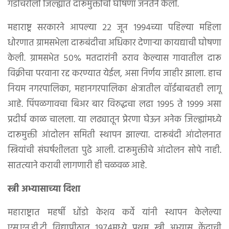
गडचिरोली जिल्ह्यात दारूमुक्तीची घोषणा जनतेने केली.
महाराष्ट्र सरकारने आपल्या २२ जून १९९४च्या पहिल्या महिला
धोरणात ग्रामसभेला दारूबंदीचा अधिकार देणार्‍या कायद्याची घोषणा
केली. ग्रामसभेत ५०% मतदारांनी ठराव केल्यास गावातील दारू
विक्रीचा परवाना रद्द करण्यात येईल, असा निर्णय जाहीर झाला. हाच
नियम नगरपालिका, महानगरपालिका क्षेत्रातील वॉर्डबाबतही लागू
आहे. पिंपळगावचा बिअर बार विरुद्धचा लढा १९९५ ते १९९९ असा
प्रदीर्घ काळ चालला. या लढ्यातून प्रेरणा घेऊन अनेक जिल्ह्यांमध्ये
दारूमुक्ती आंदोलन समिती स्थापन झाल्या. दारूबंदी आंदोलनात
स्त्रियांची संघर्षशीलता पुढे आली. दारूमुक्तीचे आंदोलन सोपे नाही.
सातत्याने करावी लागणारी ही चळवळ आहे.
स्त्री अभ्यासाच्या दिशा
महाराष्ट्रात महर्षी धोंडो केशव कर्वे यांनी स्थापन केलेल्या
एस.एन.डी.टी विद्यापीठात १९७४मध्ये प्रथम स्त्री अभ्यास केंद्राची