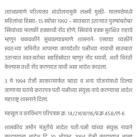
त्याचप्रमाणे परित्यक्ता आंदोलनामुळे लक्ष्मी मुक्ती- मालमत्तेमध्ये
महिलांचा हिस्सा- १५ सप्टेंबर १९९२ – सातबारा उतार्‍यात पुरुषांबरोबर
स्त्रियांच्या मालकी हक्काची नोंद होणे. स्त्रियांचे हक्क सुरक्षित राहावे
म्हणून चळवळीने सुचवल्याप्रमाणे शासनाने- एखाद्या व्यक्तीने
स्वत:च्या जमिनीत आपल्या कायदेशीर पत्नीच्या नावाची सातबारा
उताऱ्यात स्वत:बरोबर सहहिस्सेदार म्हणून नोंद घ्यावी, अशी विनंती
केल्यास तशी नोंद करण्यात यावी असा आदेश काढला.
३ मे १९९४ रोजी सरकारमार्फत म्हाडा व अन्य योजनांमध्ये दिल्या
जाणाऱ्या घरांचे करारपत्र पती-पत्नीच्या संयुक्त नावे करण्याचा आदेश
महाराष्ट्र शासनाने दिला.
महसूल व वनविभाग परिपत्रक क्र. १४/२१६१८११६/प्र.क्र.४५८/ल-६
शासकीय जमीन मंजुरीचे आदेश पती-पत्नी यांच्या संयुक्त नावाने