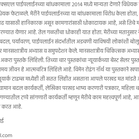
एक्सएल पाईपलाईनच्या बांधकामाला २०१४ मध्ये मान्यता देणारे विधेयक 
विधेयक फेटाळले. मेरीने पाईपलाईनच्या या बांधकामाला विरोध केला होता,
ढ यासाठी हानिकारक असून कामगारांसाठी धोकादायक आहे, असे तिचे म
ण्यात येणार आहे. तेल गळतीचा धोकाही यात होता. मेरीच्या मतानुसार ने
ान बदल, पर्यावरण, पाईपलाईन संदर्भातील अडचणी याविषयी लोकांशी बोलून 
भर मानसशात्रीय अभ्यास व समुपदेशन केले. मानसशात्रीय चिकित्सक अभ्यास क
ी अकरा पुस्तके लिहिली. तिच्या चार पुस्तकांचा न्यूयार्कच्या बेस्ट सेलर प
 जीवन हे आत्मचरित्र लिहिले आहे. विमेन रोइंग नॉर्थ या पुस्तकाने खपा
न्यूयार्क टाइम्स मध्येही ती सतत लिहीत असताना आपले परखड मत मांडते आह
, हवामान बदल कार्यकर्ती, लेखिका परखड भाष्य करणारी पत्रकार, महिल
्यातील टप्पे सांगणारी कार्यकर्ती म्हणून मेरीचे काम महत्त्वपूर्ण आहे, आ
म करत आहे.
ंबई
.com