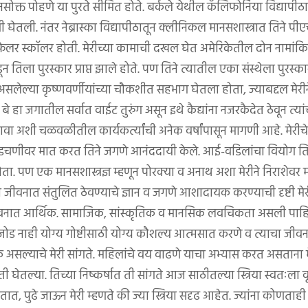
क्त पोहणे या पुरते सीमित होते. बर्कले येथील कॅलिफोर्निया विद्यापीठा
 घेतली. नंतर नेब्रास्का विद्यापीठातून क्लीनिकल मानसशास्त्रात तिने पीएच.ड
लर स्कॉलर होती. मेरीच्या कामाची दखल घेत अमेरिकेतील दोन नामांक
डून तिला पुरस्कार प्राप्त झाले होते. पण तिने त्यातील एका संस्थेला पुरस्का
ात असलेल्या कृष्णवर्णीयांच्या चौकशीत सहभाग घेतला होता, ज्याबद्दल मेर
ो बे हा जगातील सर्वात वाईट तुरुंग असून इथे कैद्यांना नजरकैदेत ठेवून त्
करावा अशी चळवळीतील कार्यकर्त्यांची अनेक वर्षांपासून मागणी आहे. म
अडचणीवर मात करत तिने जगणे आनंददायी केले. आई-वडिलांचा वियोग 
. पण एक मानसशास्त्रज्ञ म्हणून पोरक्या व अनाथ अशा मेरीने निराशेव
 जीवनात संतुलित ठेवण्याचे ज्ञान व जगणे आशादायक करण्याची दृष्टी म
जीवनात आर्थिक. सामाजिक, सांस्कृतिक व मानसिक लवचिकता असली पाहिज
 नाही योग्य गोष्टीसाठी योग्य कौशल्य आत्मसात करणे व त्याचा जीवन 
सल्याचे मेरी सांगते. महिलांचे वय वाढणे याचा अभ्यास करत असताना म
खती घेतल्या. तिच्या निष्कर्षात ती सांगते आज साठीतल्या स्त्रिया स्वतःला
त, पुढे जाऊन मेरी म्हणते की ज्या स्त्रिया सदृढ आहेत. ज्यांना कोणताह