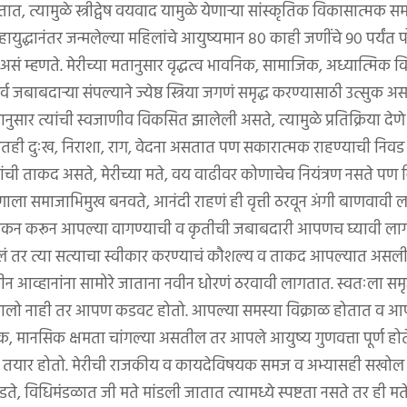
त्यामुळे स्त्रीद्वेष वयवाद यामुळे येणाऱ्या सांस्कृतिक विकासात्मक समस्य
महायुद्धानंतर जन्मलेल्या महिलांचे आयुष्यमान ८० काही जणींचे ९० पर्यंत 
 असं म्हणते. मेरीच्या मतानुसार वृद्धत्व भावनिक, सामाजिक, अध्यात्मिक
 सर्व जबाबदाऱ्या संपल्याने ज्येष्ठ स्त्रिया जगणं समृद्ध करण्यासाठी उत्सुक
ार त्यांची स्वजाणीव विकसित झालेली असते, त्यामुळे प्रतिक्रिया देणे त
्यातही दुःख, निराशा, राग, वेदना असतात पण सकारात्मक राहण्याची निव
ंची ताकद असते, मेरीच्या मते, वय वाढीवर कोणाचेच नियंत्रण नसते पण निष
ला समाजाभिमुख बनवते, आनंदी राहणं ही वृत्ती ठरवून अंगी बाणवावी 
कन करून आपल्या वागण्याची व कृतीची जबाबदारी आपणच घ्यावी लागते 
ं तर त्या सत्याचा स्वीकार करण्याचं कौशल्य व ताकद आपल्यात असली प
नवीन आव्हानांना सामोरे जाताना नवीन धोरणं ठरवावी लागतात. स्वतःला समृद
झालो नाही तर आपण कडवट होतो. आपल्या समस्या विक्राळ होतात व आ
, मानसिक क्षमता चांगल्या असतील तर आपले आयुष्य गुणवत्ता पूर्ण होत
 तयार होतो. मेरीची राजकीय व कायदेविषयक समज व अभ्यासही सखोल 
ांडते, विधिमंडळात जी मते मांडली जातात त्यामध्ये स्पष्टता नसते तर ही म