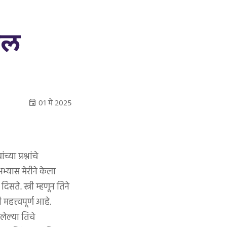
ील
०१ मे २०२५
ा प्रश्नांचे
भ्यास मेरीने केला
े. स्त्री म्हणून तिने
महत्त्वपूर्ण आहे.
लेल्या तिचे