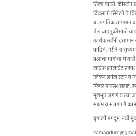
तिला वाटते. कीस्टोन 
दिवसांनी सिनेटने ते 
व जागतिक तापमान वा
तेल वाहतुकीसाठी वापर
कार्यकर्त्यांनी हवाम
पाहिजे. मेरीने आयुष्य
प्रश्नाचा मागोवा घेणार
लाईफ इनलाईट प्रकाशमय
लिंकन जर्नल स्टार व 
फिपर मानसशास्त्रज्ञ
मूलभूत जगणं व त्या जगण
सक्षम व सजगपणे का
वृषाली मगदूम, नवी मु
vamagdum@gmail