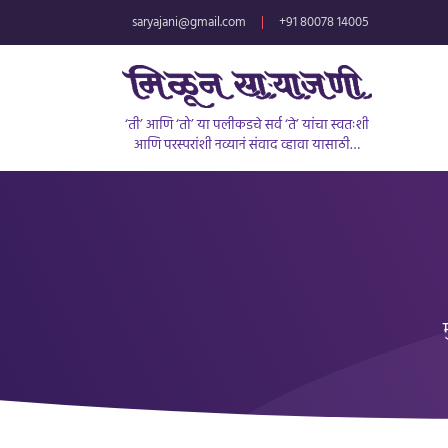
saryajani@gmail.com
|
+91 80078 14005
‘ती’ आणि ‘तो’ या पलीकडचे सर्व ‘ते’ यांचा स्वतःशी
आणि परस्परांशी नव्यानं संवाद व्हावा यासाठी…
म