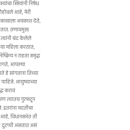
ांचा स्त्रियांनी निषेध
पोहोचले आहे, मेरी
 विकासाला अवकाश देते,
 असतात. तणावमुक्त
्यांनी बंद केलेले
ड या महिला करतात,
्क्रिय न राहता समृद्ध
लागते, आपल्या
हे सांगताना तिच्या
ाहिजे. आयुष्याच्या
्ध करावं
पण त्यातच गुरफटून
े. इतरांना मदतीचा
आहे, विधानसभेत ती
ते दुटप्पी असतात असं