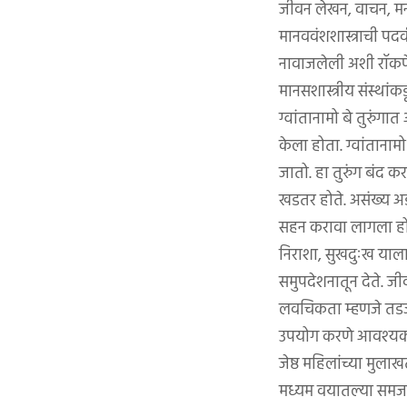
जीवन लेखन, वाचन, मनसो
मानववंशशास्त्राची पदवी
नावाजलेली अशी रॉकफे
मानसशास्त्रीय संस्थांक
ग्वांतानामो बे तुरुंग
केला होता. ग्वांतानाम
जातो. हा तुरुंग बंद 
खडतर होते. असंख्य 
सहन करावा लागला होता
निराशा, सुखदुःख याला
समुपदेशनातून देते. 
लवचिकता म्हणजे तडजोड
उपयोग करणे आवश्यक अ
जेष्ठ महिलांच्या मुला
मध्यम वयातल्या समजता