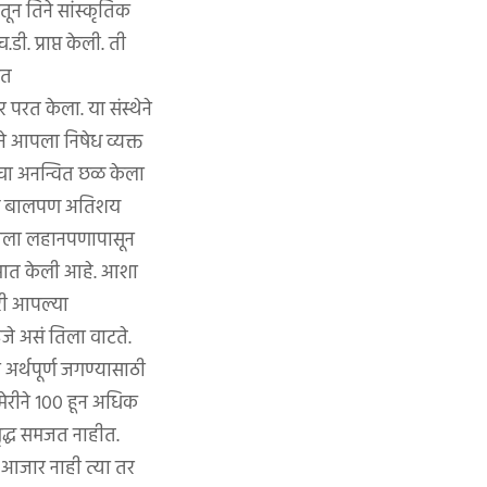
तून तिने सांस्कृतिक
ी. प्राप्त केली. ती
ित
र परत केला. या संस्थेने
ीने आपला निषेध व्यक्त
यांचा अनन्वित छळ केला
ेरीचे बालपण अतिशय
तिला लहानपणापासून
र मात केली आहे. आशा
ेरी आपल्या
े असं तिला वाटते.
अर्थपूर्ण जगण्यासाठी
ेरीने १०० हून अधिक
 वृद्ध समजत नाहीत.
ी आजार नाही त्या तर