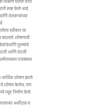
निक शिक्षण घेतले तरच
ी स्पष्ट केले आहे.
आणि शेतकऱ्यांच्या
्व
ेलेला स्वीकार या
रूप बदलले. शोषणाची
ियांचेआणि पुरुषांचे
े. भटजी आणि शेटजी
धर्मव्यवस्था राजसंस्था
केवळ आर्थिक शोषण झाले
ियांचे शोषण केलेच, पण
े व्यूह निर्माण केले.
मालाच्या अर्थीदास व