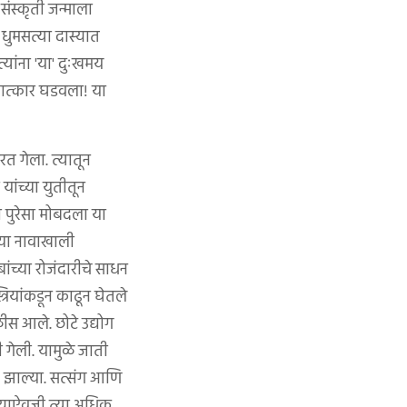
 संस्कृती जन्माला
ा धुमसत्या दास्यात
त्यांना 'या' दुःखमय
्षात्कार घडवला! या
त गेला. त्यातून
यांच्या युतीतून
ा पुरेसा मोबदला या
ीच्या नावाखाली
ांच्या रोजंदारीचे साधन
्रियांकडून काढून घेतले
 आले. छोटे उ‌द्योग
गेली. यामुळे जाती
ित झाल्या. सत्संग आणि
ोण्याऐवजी त्या अधिक