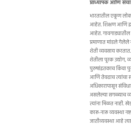
प्राध्यापक आणि संचा
भारतातील एकूण लोकसंख्
आहेत. शिक्षण आणि इतर 
आहेत. गावगाड्यातील स्
प्रमाणात मांडले गेलेल
शेती व्यवसाय करतात.
शेतीला पूरक उद्योग, 
पुरुषांइतकाच किंवा पुर
आणि तेवढाच त्यांचा 
अधिकारापासून संविधान 
असलेल्या सगळ्याच व्यव
त्यांना मिळत नाही. खे
कारू-नारू व्यवस्था नष
जातीव्यवस्था आहे त्य