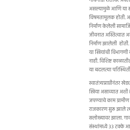
गावगाडा शेतीवर अवलं
असल्यामुळे आणि या स
विषमतामूलक होती. अशा 
निर्माण केलेली सामाज
जीवनात अस्तित्वात अस
निर्माण झालेली होती
या स्त्रियांची विभागण
नाही. विशिष्ट काळात
या बदलत्या परिस्थितीत
स्वातंत्र्यप्राप्तीनंत
स्त्रिया असाव्यात अशी
जपण्याचे काम ग्रामीण भा
राजकारण सुरू झाले त
सलोख्यावर झाला. गावा
संस्थांमध्ये ३३ टक्क