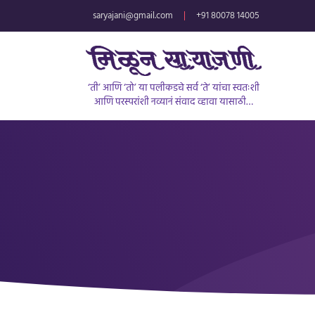
saryajani@gmail.com
|
+91 80078 14005
‘ती’ आणि ‘तो’ या पलीकडचे सर्व ‘ते’ यांचा स्वतःशी
आणि परस्परांशी नव्यानं संवाद व्हावा यासाठी…