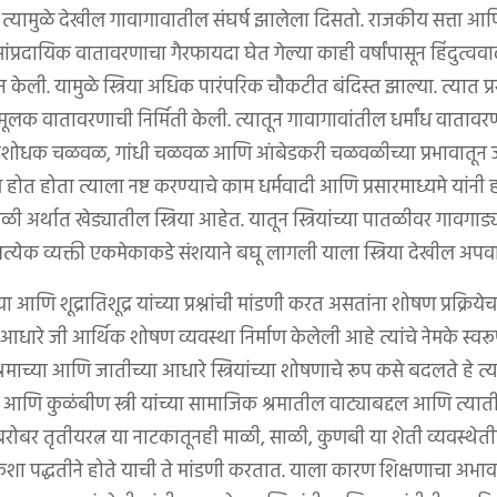
्यामुळे देखील गावागावातील संघर्ष झालेला दिसतो. राजकीय सत्ता आणि 
ांप्रदायिक वातावरणाचा गैरफायदा घेत गेल्या काही वर्षांपासून हिंदुत्व
 केली. यामुळे स्त्रिया अधिक पारंपरिक चौकटीत बंदिस्त झाल्या. त्यात प्र
वेषमूलक वातावरणाची निर्मिती केली. त्यातून गावागावांतील धर्मांध वाताव
शोधक चळवळ, गांधी चळवळ आणि आंबेडकरी चळवळीच्या प्रभावातून जो
ाण होत होता त्याला नष्ट करण्याचे काम धर्मवादी आणि प्रसारमाध्यमे यांनी
बळी अर्थात खेड्यातील स्त्रिया आहेत. यातून स्त्रियांच्या पातळीवर गावग
्रत्येक व्यक्ती एकमेकाकडे संशयाने बघू लागली याला स्त्रिया देखील अपव
्रिया आणि शूद्रातिशूद्र यांच्या प्रश्नांची मांडणी करत असतांना शोषण प्रक्र
 आधारे जी आर्थिक शोषण व्यवस्था निर्माण केलेली आहे त्यांचे नेमके स्व
माच्या आणि जातीच्या आधारे स्त्रियांच्या शोषणाचे रूप कसे बदलते हे त्यांन
त्री आणि कुळंबीण स्त्री यांच्या सामाजिक श्रमातील वाट्याब‌द्दल आणि त
रोबर तृतीयरत्न या नाटकातूनही माळी, साळी, कुणबी या शेती व्यवस्थेतील 
ून कशा पद्धतीने होते याची ते मांडणी करतात. याला कारण शिक्षणाचा अभा