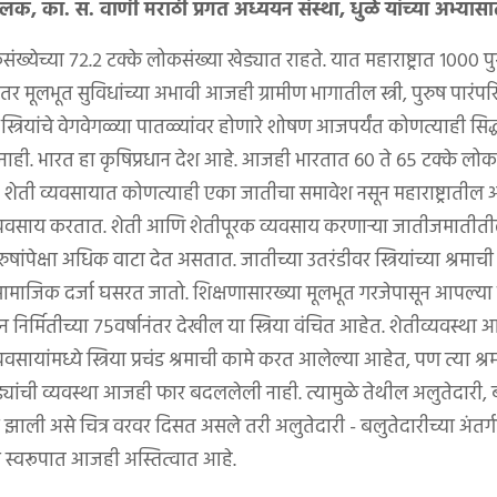
लक, का. स. वाणी मराठी प्रगत अध्ययन संस्था, धुळे यांच्या अभ्या
येच्या ७२.२ टक्के लोकसंख्या खेड्यात राहते. यात महाराष्ट्रात १००० पुरुष
मूलभूत सुविधांच्या अभावी आजही ग्रामीण भागातील स्त्री, पुरुष पारंपरि
त्रियांचे वेगवेगळ्या पातळ्यांवर होणारे शोषण आजपर्यंत कोणत्याही सिद्ध
े नाही. भारत हा कृषिप्रधान देश आहे. आजही भारतात ६० ते ६५ टक्के लोक
 शेती व्यवसायात कोणत्याही एका जातीचा समावेश नसून महाराष्ट्रातील
व्यवसाय करतात. शेती आणि शेतीपूरक व्यवसाय करणाऱ्या जातीजमातीतील स्
ुषांपेक्षा अधिक वाटा देत असतात. जातीच्या उतरंडीवर स्त्रियांच्या श्रमाच
सामाजिक दर्जा घसरत जातो. शिक्षणासारख्या मूलभूत गरजेपासून आपल्य
निर्मितीच्या ७५वर्षानंतर देखील या स्त्रिया वंचित आहेत. शेतीव्यवस्थ
सायांमध्ये स्त्रिया प्रचंड श्रमाची कामे करत आलेल्या आहेत, पण त्या श
ड्यांची व्यवस्था आजही फार बदललेली नाही. त्यामुळे तेथील अलुतेदारी, बल
्ट झाली असे चित्र वरवर दिसत असले तरी अलुतेदारी - बलुतेदारीच्या अंत
ा स्वरूपात आजही अस्तित्वात आहे.