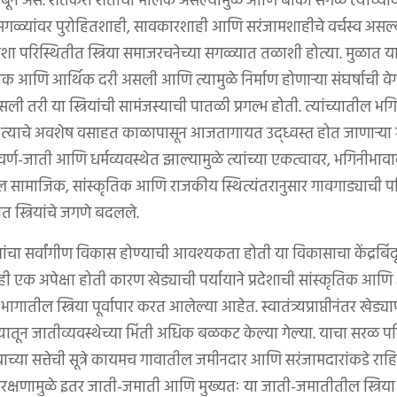
बून असे. शेतकरी शेतीचा मालक असल्यामुळे आणि बाकी सगळे त्याच्या
गळ्यांवर पुरोहितशाही, सावकारशाही आणि सरंजामशाहीचे वर्चस्व असल्या
परिस्थितीत स्त्रिया समाजरचनेच्या सगळ्यात तळाशी होत्या. मुळात या स्त्र
िक आणि आर्थिक दरी असली आणि त्यामुळे निर्माण होणाऱ्या संघर्षाची वेग
ली तरी या स्त्रियांची सामंजस्याची पातळी प्रगल्भ होती. त्यांच्यातील 
. त्याचे अवशेष वसाहत काळापासून आजतागायत उद्ध्वस्त होत जाणाऱ्या
ी वर्ण-जाती आणि धर्मव्यवस्थेत झाल्यामुळे त्यांच्या एकत्वावर, भगिनीभाव
ील सामाजिक, सांस्कृतिक आणि राजकीय स्थित्यंतरानुसार गावगाड्याची 
 स्त्रियांचे जगणे बदलले.
र खेड्यांचा सर्वांगीण विकास होण्याची आवश्यकता होती या विकासाचा केंद्रबि
 ही एक अपेक्षा होती कारण खेड्याची पर्यायाने प्रदेशाची सांस्कृतिक आणि
गातील स्त्रिया पूर्वापार करत आलेल्या आहेत. स्वातंत्र्यप्राप्तीनंतर खेड्या
्यातून जातीव्यवस्थेच्या भिंती अधिक बळकट केल्या गेल्या. याचा सरळ 
च्या सत्तेची सूत्रे कायमच गावातील जमीनदार आणि सरंजामदारांकडे राहिल
े आरक्षणामुळे इतर जाती-जमाती आणि मुख्यतः या जाती-जमातीतील स्त्रिय