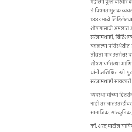
महात्मा फुले वारंवार 
ते विषमतामुलक व्यवस्
१८८३ मध्ये लिहिलेल्य
शोषणासाठी अंमलात आणल
सरंजामशाही, ब्रिटिशक
बदलत्या परिस्थितीत 
तीव्रता मात्र उत्तरोत्
शोषण धर्मसंस्था आणि 
यांनी अशिक्षित स्त्री-
सरंजामशाही सावकारी
व्यवस्था यांच्या हितस
नाही तर जातउतरंडीवर त्
सामाजिक, सांस्कृतिक, 
कॉ. शरद् पाटील याविष