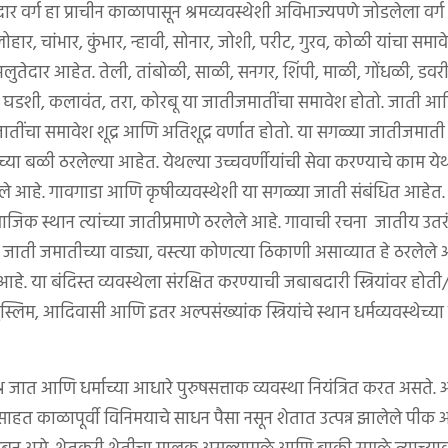
र वर्ग हा प्राचीन काळापासून श्रमव्यवस्थेशी अविभाज्यपणे जोडलेला वर्ग
ोहार, चांभार, कुंभार, न्हावी, सोनार, जोशी, परीट, गुरव, कोळी यांचा समाव
अलुतेदार आहेत. तेली, तांबोळी, साळी, सनगर, शिंपी, माळी, गोंधळी, डवर
री, घडशी, कलावंत, तरा, कोरबू या जातीजमातींचा समावेश होतो. जाती आणि 
ातींचा समावेश शूद्र आणि अतिशूद्र वर्णात होतो. या सगळ्या जातीजमात
या बळी ठरलेल्या आहेत. येथल्या उच्चवर्णीयांची सेवा करण्याचे काम येथल्
केले आहे. गावगाडा आणि कृषीव्यवस्थेशी या सगळ्या जाती संबंधित आहेत
ामाजिक स्थान त्यांच्या जातीप्रमाणे ठरलेले आहे. गावाची रचना जातीय उत
ेक जाती जमातीच्या वाड्या, वस्त्या कोणत्या ठिकाणी असाव्यात हे ठरलेल
आहे. या बंदिस्त व्यवस्थेला संरक्षित करण्याची जबाबदारी स्त्रियांवर होती
्लिम, आदिवासी आणि इतर अल्पसंख्यांक स्त्रियांचे स्थान धर्मव्यवस्थेच्य
प्रश्न जात आणि धर्माच्या आधारे पुरुषसत्ताक व्यवस्था नियंत्रित करत असते
साहत काळापूर्वी विनिमयाचे साधन पैसा नसून शेतात उत्पन्न झालेले पीक असे,