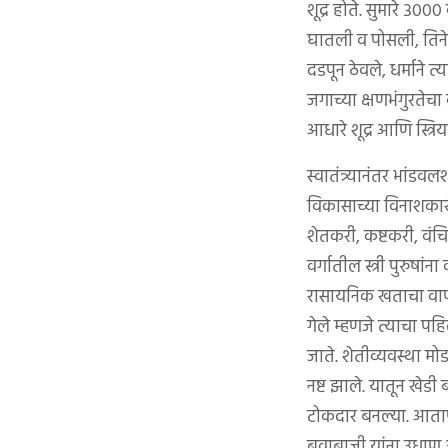
शूद्र होते. सुमारे ३०००
घातली व पोसली, तिनेच त
दडपून ठेवले, धर्माने त्
जगाच्या क्षणभंगुरतेच
आधारे शूद्र आणि स्त्रि
स्वातंत्र्यानंतर भांड
विकासाच्या विनाशकारी 
शेतकरी, कष्टकरी, वंच
वर्गातील स्त्री पुरुषा
रासायनिक खताचा वापर व
गेले म्हणजे त्याचा पह
जाते. शेतीव्यवस्था 
नष्ट झाले. यातून खे
टोकदार बनल्या. आतापर्
बुवाबाजी यांना उधाण आ