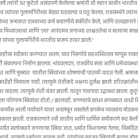
 वर्षे त्यांनी ऊर फुटेतो अखंडपणे केलेल्या श्रमांनी जी महान प्राचीन भारतीय
्यांच्या गुलामगिरीच्या बेड्या घडवल्या व घट्ट केल्या. राजसंस्थेने त्यांन
यांच्या जन्मजात दास्याच्या कर्म कहाणीचे संकीर्तन केले, आणि तत्त्वज्ञानाने 
ा व मिथ्यात्वाचा आणि 'त्या' आनंदमय जगाच्या शाश्वततेचा व सत्याचा साक
या यांच्या गुलामगिरीचे भारतीय प्रारूप तयार झाले."
वलशाहीचा स्वीकार करण्यात आला. यात निसर्गाचे सहअस्तित्वच माणूस नाकार
संकल्पना निर्माण झाल्या. भांडवलदार, राजकीय सत्ता आणि धर्मव्यवस्था 
ित आणि मुख्यतः यातील स्त्रियांच्या शोषणाची पातळी वाढत गेली. श्रमाच
ंना कधीही मिळाला नाही. त्यामुळे शेतीकडे अक्षम्य दुर्लक्ष झाले. हरितक्रांत
ाढला. त्यामुळे शेती बंजर झाली. यातून गावगाडा उ‌द्धवस्त झाला. कुटुंब
िला परिणाम स्त्रियांवर होतो / झालाही. जगण्याचे साधन सगळ्यात आधी स्त
मोडकळीस आली पर्यायाने यावर अवलंबून असलेले सगळेच व्यवसाय मोडकळीस
डी बकाल झाली. राजकारणाने नवी जातीय आणि धार्मिक समीकरणे रूढ केली 
यंत सलोख्याने जगणाऱ्या स्त्रिया जात, धर्मात विभागल्या गेल्या, विखंड
ले. त्यामुळे धर्माच्या जाचक रुढी, परंपरेतून बहुजन स्त्रियांची सुटका ह