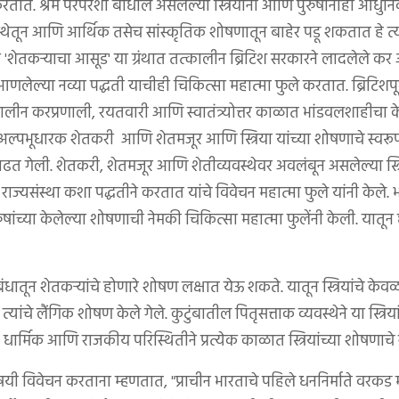
करतात. श्रम परंपरेशी बांधील असलेल्या स्त्रियांनी आणि पुरुषांनीही आधु
थेतून आणि आर्थिक तसेच सांस्कृतिक शोषणातून बाहेर पडू शकतात हे त्यांन
ा 'शेतकऱ्याचा आसूड' या ग्रंथात तत्कालीन ब्रिटिश सरकारने लादलेले कर 
ेल्या नव्या पद्धती याचीही चिकित्सा महात्मा फुले करतात. ब्रिटिशपूर
ालीन करप्रणाली, रयतवारी आणि स्वातंत्र्योत्तर काळात भांडवलशाहीचा क
अल्पभूधारक शेतकरी आणि शेतमजूर आणि स्त्रिया यांच्या शोषणाचे स्व
तर वाढत गेली. शेतकरी, शेतमजूर आणि शेतीव्यवस्थेवर अवलंबून असलेल्या स्त्र
राज्यसंस्था कशा पद्धतीने करतात यांचे विवेचन महात्मा फुले यांनी केल
पुरुषांच्या केलेल्या शोषणाची नेमकी चिकित्सा महात्मा फुलेंनी केली. यातून 
ंबंधातून शेतकऱ्यांचे होणारे शोषण लक्षात येऊ शकते. यातून स्त्रियांचे 
यांचे लैंगिक शोषण केले गेले. कुटुंबातील पितृसत्ताक व्यवस्थेने या स्त्र
धार्मिक आणि राजकीय परिस्थितीने प्रत्येक काळात स्त्रियांच्या शोषणाचे नव
यी विवेचन करताना म्हणतात, "प्राचीन भारताचे पहिले धननिर्माते वरकड 