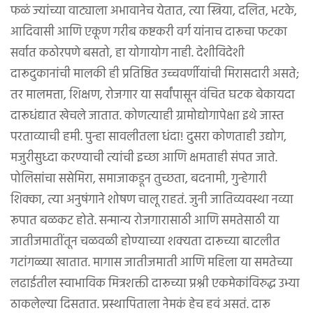
फळं ज्यांच्या वाट्याला अभावानेच येतात, त्या स्त्रिया, दलित, भटके,
आदिवासी आणि एकूण गरीब कष्टकरी वर्ग यांनाच दारूचा फटका
सर्वात कठोरपणे बसतो, हा योगायोग नाही. देशीविदेशी
दारूदुकानांची मालकी ही प्रतिष्ठित उच्चवर्णीयांची मिरासदारी असते;
तर मालमत्ता, शिक्षण, रोजगार या सर्वांपासून वंचित घटक बेकायदा
दारूधंद्यात खेचले जातात. कोणत्याही ग्रामोद्योगापेक्षा इथे जास्त
परताव्याची हमी. पुन्हा सावलीतला धंदा! दुसरा कोणताही उद्योग,
मजुरीसुध्दा करण्याची त्यांची इच्छा आणि क्षमताही संपत जाते.
पोलिसांचा ससेमिरा, समाजाकडून तुच्छता, बदनामी, गुन्हेगारी
शिक्का, त्या अनुषंगाने शोषण चालू राहतं. जुनी जातिव्यवस्था नव्या
रूपात बळकट होते. सन्मान्य रोजगारासाठी आणि समतेसाठी या
जातीजमातींतून चळवळी होण्याच्या शक्यता दारूच्या बाटलीत
गटांगळ्या खातात. मागास जातीजमाती आणि महिला या समतेच्या
लढाईतील स्वाभाविक मित्रशक्ती दारूच्या प्रश्नी एकमेकांविरुद्ध उभ्या
ठाकलेल्या दिसतात. प्रस्थापिताला नेमकं हेच हवं असतं. दारू