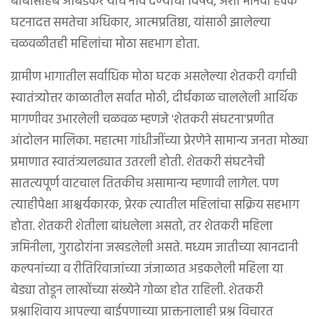
बाबासाहेब आंबेडकर यांचं नाव देण्याचा विषय, अशा मानवी हक्क
घटनादत्त समतेचा अधिकार, आत्मप्रतिष्ठा, यांसाठी झालेल्या
चळवळीतही महिलांचा मोठा सहभाग होता.
ग्रामीण भागातील सर्वाधिक मोठा घटक असलेल्या शेतकरी वर्गाची
स्वातंत्र्योत्तर काळातील सर्वात मोठी, दीर्घकाळ चाललेली आर्थिक
मागणीवर उभारलेली चळवळ म्हणजे 'शेतकरी संघटना'प्रणीत
आंदोलन मालिका. महात्मा गांधीजींच्या प्रेरणेने सामान्य जनता मोठ्या
प्रमाणात स्वातंत्र्यलढ्यात उतरली होती. शेतकरी संघटनेची
सातत्यपूर्ण वाटचाल तितकीच असामान्य म्हणावी लागेल. पण
त्याहीपेक्षा आश्चर्यकारक, प्रेरक त्यातील महिलांचा सक्रिय सहभाग
होता. शेतकरी शेतीला बांधलेला असतो, तर शेतकरी महिला
जमिनीला, गुराढोरांना जखडलेली असते. मध्यम जातीच्या खानदानी
कल्पनांच्या व रीतिरिवाजांच्या जंजाळात अडकलेली महिला या
बेड्या तोडून लाखोंच्या संख्येने गोळा होत राहिली. शेतकरी
प्रश्नाशिवाय आपल्या बाईपणाच्या प्राक्तनालाही प्रश्न विचारत