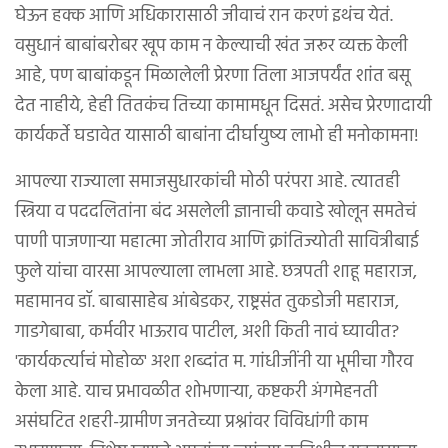
घेऊन हक्क आणि अधिकारासाठी जीवाचं रान करणं इथंच येतं.
वसुधानं बाबांबरोबर खूप काम न केल्याची खंत जरूर व्यक्त केली
आहे, पण बाबांकडून मिळालेली प्रेरणा तिला आजपर्यंत शांत बसू
देत नाहीये, हेही तितकंच तिच्या कामामधून दिसतं. असेच प्रेरणादायी
कार्यकर्ते घडावेत यासाठी बाबांना दीर्घायुष्य लाभो ही मनोकामना!
आपल्या राज्याला समाजसुधारकांची मोठी परंपरा आहे. त्यातही
स्त्रिया व पददलितांना बंद असलेली ज्ञानाची कवाडे खोलून समतेचं
पाणी पाजणाऱ्या महात्मा जोतीराव आणि क्रांतिज्योती सावित्रीबाई
फुले यांचा वारसा आपल्याला लाभला आहे. छत्रपती शाहू महाराज,
महामानव डॉ. बाबासाहेब आंबेडकर, राष्ट्रसंत तुकडोजी महाराज,
गाडगेबाबा, कर्मवीर भाऊराव पाटील, अशी किती नावं घ्यावीत?
'कार्यकर्त्याचं मोहोळ' अशा शब्दांत म. गांधीजींनी या भूमीचा गौरव
केला आहे. याच प्रभावळीत शोभणाऱ्या, कष्टकरी अंगमेहनती
असंघटित शहरी-ग्रामीण जनतेच्या प्रश्नांवर विविधांगी काम