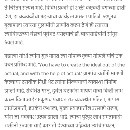
ते चिरंतन सत्यच आहे. विविध प्रकारे ही शक्ती कष्टकरी वर्गाच्या हाती
देणं, हा चळवळीचा महत्त्वाचा कार्यक्रम असला पाहिजे. म्हणूनच
गुलामाला त्याच्या गुलामीची जाणीव करून देणं ही त्याच्या
त्याविरुद्धच्या बंडाची पूर्वअट असल्याचं डॉ. बाबासाहेबांनी सांगून
ठेवलं आहे.
महात्मा गांधी ज्यांना गुरू मानत त्या गोपाळ कृष्ण गोखले यांचं एक
वचन प्रसिध्द आहे. 'You have to create the ideal out of the
actual, and with the help of actual.' ग्रामपंचायतींनी मागणी
केल्यावर ठरावीक निधी थेट त्यांना मिळण्याची व्यवस्था निर्माण
झाली आहे. संबंधित गरजू, दुर्बल घटकांना आपण याचा किती लाभ
करून दिला आहे? एकूणच पंचायत राजव्यवस्थेत महिला, मागास
जातीजमाती, इतकंच कशाला, मुख्य प्रवाहाातील उत्साही तरुण,
यांना जो अवकाश उत्पन्न झाला आहे, त्याचा पुरेपूर लाभ समतावादी
शक्तींनी उठवला आहे का? तो देण्याच्या प्रक्रियेत त्यांचं संघटन,