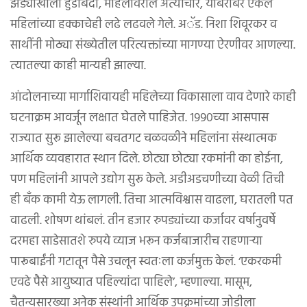
झेंड्याखाली हुंडाबंदी, महिलांवरील अत्याचार, याबरोबर एकल
महिलांच्या हक्काचेही लढे लढवले गेले. अॅड. निशा शिवूरकर व
साथींनी मोठ्या संख्येतील परित्यक्तांच्या मागण्या ऐरणीवर आणल्या.
त्यातल्या काही मान्यही झाल्या.
आंदोलनाच्या मार्गाशिवायही महिलेच्या विकासाला वाव देणारे काही
घटनाक्रम आवर्जून लक्षात घेतले पाहिजेत. १९९०च्या आसपास
राज्यात सुरू झालेल्या बचतगट चळवळीने महिलांना संस्थात्मक
आर्थिक व्यवहारात स्थान दिले. छोट्या छोट्या रकमांनी का होईना,
पण महिलांनी आपले उद्योग सुरू केले. अडीअडचणीच्या वेळी तिची
ही बँक कामी येऊ लागली. तिचा आत्मविश्वास वाढला, घरातली पत
वाढली. शोषण थांबलं. तीन हजार रुपड्यांच्या कर्जावर वर्षानुवर्षे
दरमहा साडेसातशे रुपये व्याज भरून कर्जबाजारीच राहणाऱ्या
पारूबाईंनी गटातून पैसे उचलून स्वतःला कर्जमुक्त केलं. ‘एकरकमी
एवढे पैसे आयुष्यात पहिल्यांदा पाहिले’, म्हणाल्या. मासूम,
चैतन्यसारख्या अनेक संस्थांनी आर्थिक उपक्रमांच्या जोडीला