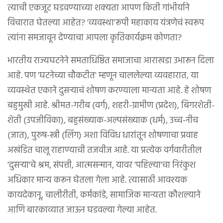
त्याची एकजूट घडवण्याच्या शक्यता आपण किती गांभीर्याने
विचारात घेतल्या आहेत? 'व्यवस्था'रूपी महाकाय यंत्रणेचं स्वरूप
त्यांना समजावून देण्याचा आपला कृतिकार्यक्रम कोणता?
भारतीय राज्यघटनेने समताधिष्ठित समाजाचा आराखडा उभारून दिला
आहे. पण 'घटनेच्या चौकटीत' म्हणून चाललेल्या व्यवहारात, या
व्यवस्थेत एकाने दुसऱ्याचं शोषण करण्याला मान्यता आहे. हे शोषण
बहुमुखी आहे. श्रीमत-गरीब (वर्ग), शहरी-ग्रामीण (प्रदेश), बिगरशेती-
शेती (उपजीविका), बहुसंख्याक-अल्पसंख्याक (धर्म), उच्च-नीच
(जात), पुरुष-स्त्री (लिंग) अशा विविध धारांतून शोषणाचा प्रवाह
अखंडित चालू राहाण्याची तजवीज आहे. या प्रत्येक वर्गवारीतील
'दुसऱ्या'चे श्रम, संपत्ती, आत्मसन्मान, यावर 'पहिल्या'चा निरंकुश
अधिकार मान्य करून घेतला गेला आहे. त्यासाठी आवश्यक
कायदेकानू, चालीरीती, कर्मकांडे, सामाजिक मान्यता कौशल्याने
आणि बारकाव्यात जाऊन घडवल्या गेल्या आहेत.