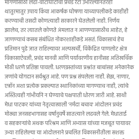
मागणीसाठी लढा-वाटाघाटींचा प्रचंड रेटा उभारल्यानंतरही
थातुरमातुर उपाय किंवा आकर्षक घोषणा याच्यापलीकडे काहीही
करण्याची तसदी कोणत्याही सरकारने घेतलेली नाही. निर्णय
झालेच, तर त्यातले कोणते अंमलात न आणण्यासाठीच आहेत, हे
जाणण्याचं कसब संबंधित नोकरशाहीकडे असतं. विकासाचं हेच
प्रतिमान पुढे जात राहिल्यावर अल्पखर्ची, विकेंद्रित पाणलोट क्षेत्र
विकासाऐवजी, प्रचंड मानवी आणि पर्यावरणीय हानीसह अतिखर्चिक
मोठी धरणे प्रतिष्ठा पावली. धरणग्रस्तांच्या प्रश्नांत बाबांसह अनेकानेक
जणांचे योगदान सर्वश्रुत आहे. पण प्रश्न संपलेला नाही. सेझ, नाणार,
एन्रॉन अशा प्रत्येक प्रकल्पात स्थानिकांच्या मागण्याच नाही, त्यांचे
अस्तित्वही गांभीर्याने न घेण्याचे पक्षपाती धोरण जारी आहे. साथी
मेधा पाटकर यांच्या नेतृत्वाखाली 'नर्मदा बचाव' आंदोलन प्रचंड
मोठ्या जनसहभागासह वर्षानुवर्षे सातत्याने लढवले गेले. मेधाताई
व सहकाऱ्यांचे अथक परिश्रम आणि अभ्यास यांच्या मजबूत पायावर
उभ्या राहिलेल्या या आंदोलनाने प्रचलित विकासनीतीला सशक्त