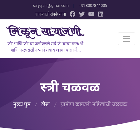
saryajani@gmail.com
|
+91 80078 14005
आमच्याशी संपर्क साधा
‘ती’ आणि ‘तो’ या पलीकडचे सर्व ‘ते’ यांचा स्वतःशी
आणि परस्परांशी नव्यानं संवाद व्हावा यासाठी…
स्त्री चळवळ
मुख्य पृष्ठ
/
लेख
/
ग्रामीण कष्टकरी महिलांची चळवळ