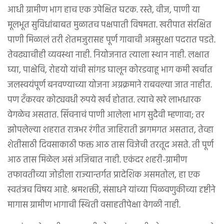
आधी ग्रामीण भाग हाच एक उपेक्षित घटक. रस्ते, वीज, पाणी या
मूलभूत सुविधांबाबत मुळातच पक्षपाती विषमता. खरीपात संरक्षित
पाणी मिळालं तरी शेतमजुरासह पूर्ण गावाची अन्नसुरक्षा पदरात पडते.
तेवढ्याचीही व्यवस्था नाही. नियोजनात त्याला स्थान नाही. लक्षात
घ्या, पाक्षेवि, रोहयो यांची सांगड घालून कोरडवाहू भाग कमी खर्चात
जलस्वयंपूर्ण बनवण्याच्या योजना अग्रक्रमाने राबवल्या जात नाहीत.
पण टँकरवर कोट्यवधी रुपये खर्च होतात. त्याचे खरे लाभधारक
वेगळेच असतात. सिंचनाचं पाणी आलेला भाग सुदैवी म्हणावा; तर
झोपलेल्या शहरात रात्रभर रंगीत जाहिराती झगमगत असतात, तेव्हा
शेतीसाठी दिवसाकाठी फक्त आठ तास विजेची तरतूद असते. ती पूर्ण
आठ तास मिळेल असं अजिबात नाही. एकंदर शहरी-ग्रामीण
तफावतीच्या जोडीला राज्यान्तर्गत प्रादेशिक असमतोल, हा एक
स्वतंत्रच विषय आहे. श्रमशक्ती, संसाधने यांच्या पिळवणुकीच्या दृष्टीने
मागास ग्रामीण भागाची स्थिती वसाहतीपेक्षा वेगळी नाही.