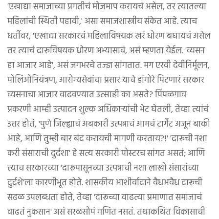
'एखाद्या समाजाच्या प्रगतीचं मोजमाप करायचं असेल, तर त्यातल्या
महिलांची स्थिती पहावी,' असा समाजशास्त्रीय संकेत आहे. त्याच
धर्तीवर, 'एखाद्या सरकारचं महिलाविषयक खरं धोरण बघायचं असेल
तर त्याचं दारूविषयक धोरण अभ्यासावं, असं म्हणता येईल. 'व्यसन
हा आजार आहे', असं जगभरचे तज्ज्ञ सांगतात. मग एरवी देवीनिर्मूलन,
पोलिओनियंत्रण, आरोग्यसेवांचा प्रसार याचे डांगोरे पिटणारं सरकार
व्यसनाचा आजार वाढवण्यात उत्साही का असते? पिंपळगाव
प्रकरणी आम्ही उत्पादन शुल्क अधिकाऱ्यांची भेट घेतली, तेव्हा त्यांचं
उत्तर होतं, 'पुणे जिल्ह्याचं अबकारी उत्पन्नाचं आमचं टार्गेट अजून बाकी
आहे, आणि तुम्ही बार बंद करायची मागणी करताय?!' 'दारूची नशा
करी संसाराची दुर्दशा' हे सत्य सरकारी पोस्टरच सांगत असतं; आणि
त्याच सरकारच्या 'दारूपासूनच्या उत्पन्नाची नशा लाखो संसारांच्या
दुर्दशे'ला कारणीभूत होते. शासकीय आशीर्वादाने वैधअवैध दारूची
सढळ उपलब्धता होते, तेव्हा 'दारूच्या वाढत्या प्रमाणात समाजाचं
वाढतं नुकसान' असं सरळसोपं गणित नसतं. तथाकथित विकासाची