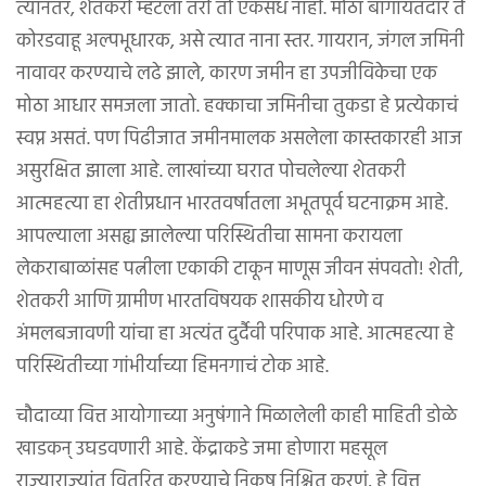
त्यानंतर, शेतकरी म्हटला तरी तो एकसंध नाही. मोठा बागायतदार ते
कोरडवाहू अल्पभूधारक, असे त्यात नाना स्तर. गायरान, जंगल जमिनी
नावावर करण्याचे लढे झाले, कारण जमीन हा उपजीविकेचा एक
मोठा आधार समजला जातो. हक्काचा जमिनीचा तुकडा हे प्रत्येकाचं
स्वप्न असतं. पण पिढीजात जमीनमालक असलेला कास्तकारही आज
असुरक्षित झाला आहे. लाखांच्या घरात पोचलेल्या शेतकरी
आत्महत्या हा शेतीप्रधान भारतवर्षातला अभूतपूर्व घटनाक्रम आहे.
आपल्याला असह्य झालेल्या परिस्थितीचा सामना करायला
लेकराबाळांसह पत्नीला एकाकी टाकून माणूस जीवन संपवतो! शेती,
शेतकरी आणि ग्रामीण भारतविषयक शासकीय धोरणे व
अंमलबजावणी यांचा हा अत्यंत दुर्दैवी परिपाक आहे. आत्महत्या हे
परिस्थितीच्या गांभीर्याच्या हिमनगाचं टोक आहे.
चौदाव्या वित्त आयोगाच्या अनुषंगाने मिळालेली काही माहिती डोळे
खाडकन् उघडवणारी आहे. केंद्राकडे जमा होणारा महसूल
राज्याराज्यांत वितरित करण्याचे निकष निश्चित करणं, हे वित्त