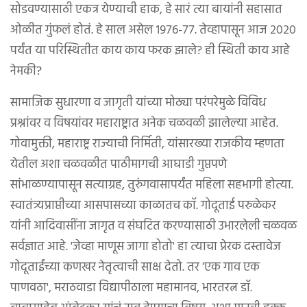
सोडवण्यासाठी एकत्र येण्याची हाक, हे सारं त्या बायांनी सहासात
ओळीत गुंफलं होतं. हे साल असेल १९७६-७७. तेव्हापासून आज २०२०
पर्यंत या परिस्थितीत काय काय फरक झाले? ही स्थिती काय आहे
नेमकी?
सामाजिक सुधारणा व जागृती यांच्या मोठ्या परंपरेमुळे विविध
प्रश्नांवर व विषयांवर महाराष्ट्रात अनेक चळवळी झालेल्या आहेत.
गोवामुक्ती, महाराष्ट्र राज्याची निर्मिती, यांसारख्या राजकीय म्हणता
येतील अशा चळवळीत पाठीमागची आघाडी गुप्तपणे
सांभाळण्यापासून सत्याग्रह, तुरुंगवासापर्यंत महिला सहभागी होत्या.
स्वातंत्र्यप्राप्तीच्या आसपासच्या काळातच कॉ. गोदूताई परुळेकर
यांनी आदिवासींना जागृत व संघटित करण्यासाठी उभारलेली चळवळ
सर्वज्ञात आहे. 'जेव्हा माणूस जागा होतो' हा त्याचा प्रेरक दस्तावेज
गोदूताईंच्या कणखर नेतृत्वाची साक्ष देतो. तर 'एक गाव एक
पाणवठा', मराठवाडा विद्यापीठाला महामानव, भारतरत्न डॉ.