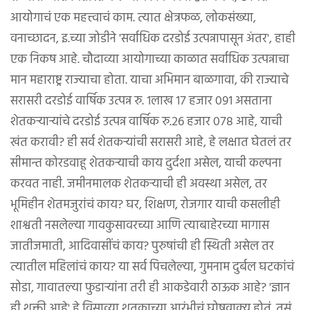
आयोगाचं एक महत्त्वाचं काम. त्यात क्षेत्रफळ, लोकसंख्या,
वनाच्छादन, इ.च्या जोडीने 'सर्वाधिक दरडोई उत्पन्नापासून अंतर', हाही
एक निकष आहे. चौदाव्या आयोगाच्या काळात सर्वाधिक उत्पन्नाचा
मान महाराष्ट्र राज्याचा होता. याचा अभिमान बाळगावा, की राज्याचे
सरासरी दरडोई वार्षिक उत्पन्न रु. १लाख १७ हजार ०९१ असताना
शेतकऱ्याऱ्यांचे दरडोई उत्पन्न वार्षिक रु.२६ हजार ०७८ आहे, याची
खंत करावी? ही सर्व शेतकऱ्यांची सरासरी आहे, हे लक्षात घेतलं तर
सीमान्त कोरडवाहू शेतकऱ्याची काय दुर्दशा असेल, याची कल्पना
करवत नाही. जमीनमालक शेतकऱ्याची ही अवस्था असेल, तर
भूमिहीन शेतमजुरांचं काय? घर, शिक्षण, रोजगार याची कसलीही
शाश्वती नसलेल्या गावकुसावरच्या आणि त्याबाहेरच्या मागास
जातीजमाती, आदिवासींचं काय? पुरुषांची ही स्थिती असेल तर
त्यातील महिलांचं काय? या सर्व पिचलेल्या, गुमनाम दुर्बल घटकांचं
सोडा, गावातल्या फुडाऱ्यांना तरी ही आकडेवारी ठाऊक आहे? 'ज्ञान
ही शक्ती आहे' हे विसाव्या शतकाच्या आरंभीचं घोषवाक्य होतं. तसं