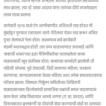
उभारणाऱ्या, विशेष म्हणजे आम्हांला ज्यांच्या कृतिशील सहवासाचा
लाभ झाला, त्या डॉ. बाबा आढाव यांना त्यांच्या दीर्घ तपस्येबद्दल
लाख लाख सलाम!
जानेवारी १९७६ मध्ये ऐन आणीबाणीत अजितशी लग्न होऊन मी
मुंबईहून पुण्यात राहायला आले. पॅरोलवर येऊन लग्न करून अजित
पुन्हा जेलमध्ये गेला होता. जवळपास सर्व कार्यकर्ते
मंडळी स्थानबद्धच होती. त्या ठप्प वातावरणात जनाबाई आणि
'कष्टाची भाकर'च्या इतर मैत्रिणींबरोबर घालवलेला काळ
माझ्यासाठी खूप संजीवक होता. बाबांच्या कार्याशी झालेली ती
पहिली ओळख. पुढे देवदासी, विडी कामगार महिला, घरकाम
करणाऱ्या, कागदकाचपत्रा वेचक महिला अशा अनेक समाजघटकांचा
परिचय झाला. विषमता निर्मूलन समितीच्या शिबिरांनी
माझ्यासारख्या कित्येकांची सामाजिक प्रश्नांची समज वाढवण्याचं
काम केलं. ज्येष्ठ विचारवंत आमचे अण्णा (गं. बा. सरदार) आणि
विनायकराव कुलकर्णी या दोघांची सेवा करण्याची संधी हा आमच्या