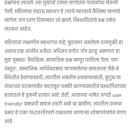
प्रश्नचिन्ह लावले. त्या मुद्यांची दखल जागतिक पातळीवर घेतली
गेली. महिलांचा लढाऊ सहभाग हे त्याचे महत्त्वाचे वैशिष्ट्य म्हणावे
लागेल. पण धरण दिमाखात उभे झाले. विस्थापितांचे प्रश्न तसेच
लटकत आहेत.
महिलांचा लक्षणीय सहभागच नव्हे, पुढाकार असलेला दारूमुक्ती हा
असाच एक आजीव अजेंडा! अभिजन वर्गात 'नॉन इश्यू' असणारा हा
मुद्दा मुख्यतः वैयक्तिक, सामाजिक प्रश्न म्हणून पाहिला गेला. पण
वस्तुतः, सामाजिक-आर्थिकदृष्ट्या मागासलेल्या समाजाला जैसे थे
स्थितीत ठेवण्यासाठी, त्यातील असंतोष शमवण्यासाठी, कुटुंब या
शेवटच्या घटकापर्यंत फाटाफूट पक्की करण्यासाठीचं प्रस्थापितांच्या
हातातलं हे हुकमी हत्यार आहे. तेही, आत्ताच्या भाषेत अगदी user
friendly! कष्टकरी समाज शहरी असो वा ग्रामीण, त्यातील दारूचा
प्रसार हे एका पध्दतशीरपणे राबवल्या जाणाऱ्या शोषणयंत्रणेचं वंगण
आहे.