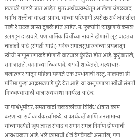
एकाकी पाडले जात आहेत. मुक्त अर्थव्यवस्थेतून आलेला चंगळवाद,
धर्मांध शक्तीचा वाढता प्रभाव, यांच्या परिणामी उपरोक्त सर्व क्षेत्रातील
नाही रे घटक जास्त दुबळे होत आहेत. म. फुल्यांनी 'ब्राह्मणाचे कसब'
उलगडून दाखवले, पण धार्मिक विधींच्या नावाने होणारी लूट वाढतच
चालली आहे (संमती आहे!) अनेक समाजसुधारकांच्या प्रयत्नातून
स्त्रीची माणूसपणाकडे होणारी वाटचाल कुंठित होत आहे. कुटुंबातले,
समाजातले, कामाच्या ठिकाणचे, अगदी शाळेतले, अत्याचार-
बलात्कार यातून महिला म्हणजे एक उपभोगाची वस्तू, मालमत्ता ही
प्रतिमा पुन्हा आक्रमकपणे पुढे येत आहे. या वस्तूपणाला स्त्रीची संमती
मिळवण्यासाठी बाजारव्यवस्था कार्यरत आहेच.
या पार्श्वभूमीवर, समतावादी चळवळीच्या विविध क्षेत्रात काम
करणाऱ्या सर्व कार्यकर्त्यांमध्ये, व कार्यकर्ते आणि जनसामान्य
यांच्यामध्येही खूप जास्त संवाद व समान समज निर्माण होण्याची
आवश्यकता आहे. भले कामाची क्षेत्रं वेगवेगळी असतील, पण