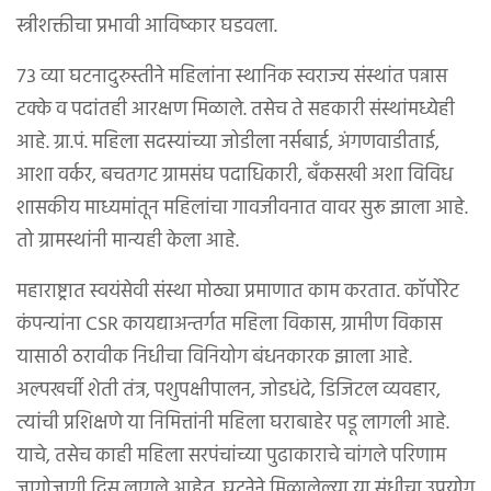
स्त्रीशक्तीचा प्रभावी आविष्कार घडवला.
७३ व्या घटनादुरुस्तीने महिलांना स्थानिक स्वराज्य संस्थांत पन्नास
टक्के व पदांतही आरक्षण मिळाले. तसेच ते सहकारी संस्थांमध्येही
आहे. ग्रा.पं. महिला सदस्यांच्या जोडीला नर्सबाई, अंगणवाडीताई,
आशा वर्कर, बचतगट ग्रामसंघ पदाधिकारी, बँकसखी अशा विविध
शासकीय माध्यमांतून महिलांचा गावजीवनात वावर सुरू झाला आहे.
तो ग्रामस्थांनी मान्यही केला आहे.
महाराष्ट्रात स्वयंसेवी संस्था मोठ्या प्रमाणात काम करतात. कॉर्पोरेट
कंपन्यांना CSR कायद्याअन्तर्गत महिला विकास, ग्रामीण विकास
यासाठी ठरावीक निधीचा विनियोग बंधनकारक झाला आहे.
अल्पखर्ची शेती तंत्र, पशुपक्षीपालन, जोडधंदे, डिजिटल व्यवहार,
त्यांची प्रशिक्षणे या निमित्तांनी महिला घराबाहेर पडू लागली आहे.
याचे, तसेच काही महिला सरपंचांच्या पुढाकाराचे चांगले परिणाम
जागोजागी दिसू लागले आहेत. घटनेने मिळालेल्या या संधीचा उपयोग