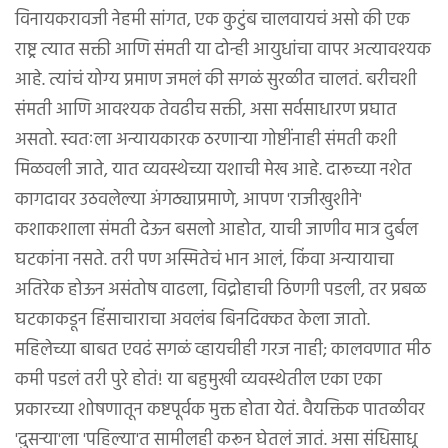
विनायकरावजी नेहमी सांगत, एक कुटुंब चालवायचं असो की एक
राष्ट्र त्यात सक्ती आणि संमती या दोन्ही आयुधांचा वापर अत्यावश्यक
आहे. त्यांचं योग्य प्रमाण जमलं की सगळं सुरळीत चालतं. बरीचशी
संमती आणि आवश्यक तेवढीच सक्ती, असा सर्वसाधारण प्रघात
असतो. स्वतःला अन्यायकारक ठरणाऱ्या गोष्टींनाही संमती कशी
मिळवली जाते, यात व्यवस्थेच्या यशाची मेख आहे. दारूच्या नशेत
कागदावर उठवलेल्या अंगठ्याप्रमाणे, आपण 'राजीखुशीने'
कशाकशाला संमती देऊन बसलो आहोत, याची जाणीव मात्र दुर्बल
घटकांना नसते. तरी पण अस्मितेचं भान आलं, किंवा अन्यायाचा
अतिरेक होऊन असंतोष वाढला, विद्रोहाची ठिणगी पडली, तर प्रबळ
घटकाकडून हिंसाचाराचा अवलंब बिनदिक्कत केला जातो.
महिलेच्या बाबत एवढं सगळं व्हायचीही गरज नाही; कालवणात मीठ
कमी पडलं तरी पुरे होतं! या बहुमुखी व्यवस्थेतील एका एका
प्रकारच्या शोषणातून कष्टपूर्वक मुक्त होता येतं. वैयक्तिक पातळीवर
'दुसऱ्या'ला 'पहिल्या'त सामीलही करून घेतलं जातं. असा संधिसाधू