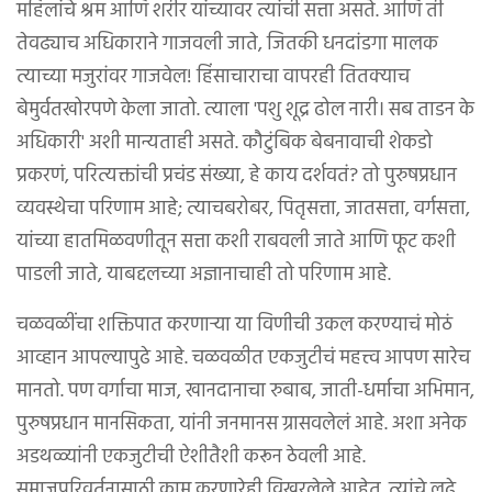
महिलांचे श्रम आणि शरीर यांच्यावर त्यांची सत्ता असते. आणि ती
तेवढ्याच अधिकाराने गाजवली जाते, जितकी धनदांडगा मालक
त्याच्या मजुरांवर गाजवेल! हिंसाचाराचा वापरही तितक्याच
बेमुर्वतखोरपणे केला जातो. त्याला 'पशु शूद्र ढोल नारी। सब ताडन के
अधिकारी' अशी मान्यताही असते. कौटुंबिक बेबनावाची शेकडो
प्रकरणं, परित्यक्तांची प्रचंड संख्या, हे काय दर्शवतं? तो पुरुषप्रधान
व्यवस्थेचा परिणाम आहे; त्याचबरोबर, पितृसत्ता, जातसत्ता, वर्गसत्ता,
यांच्या हातमिळवणीतून सत्ता कशी राबवली जाते आणि फूट कशी
पाडली जाते, याबद्दलच्या अज्ञानाचाही तो परिणाम आहे.
चळवळींचा शक्तिपात करणाऱ्या या विणीची उकल करण्याचं मोठं
आव्हान आपल्यापुढे आहे. चळवळीत एकजुटीचं महत्त्व आपण सारेच
मानतो. पण वर्गाचा माज, खानदानाचा रुबाब, जाती-धर्माचा अभिमान,
पुरुषप्रधान मानसिकता, यांनी जनमानस ग्रासवलेलं आहे. अशा अनेक
अडथळ्यांनी एकजुटीची ऐशीतैशी करून ठेवली आहे.
समाजपरिवर्तनासाठी काम करणारेही विखुरलेले आहेत. त्यांचे लढे