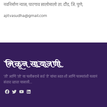
नवनिर्माण न्यास, पारगाव सालोमालो ता. दौंड, जि. पुणे,
ajitvasudha@gmail.com
‘ती’ आणि ‘तो’ या पलीकडचे सर्व ‘ते’ यांचा स्वतःशी आणि परस्परांशी नव्यानं
संवाद व्हावा यासाठी…