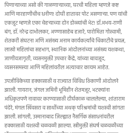
पिणाऱ्याच्या असो की गाळणाऱ्याच्या, घरची महिला म्हणजे कष्ट
आणि मारहाणीचीच धनीण! दोघी हातावर पोट असणाऱ्या. पण यांची
एकजूट म्हणजे एका चेहऱ्याच्या दोन डोळ्यांची भेट! डॉ.अभय-राणी
बंग, डॉ. नरेन्द्र दाभोलकर, अण्णासाहेब हजारे, पारोमिता गोस्वामी,
शेतकरी संघटना अणि असंख्य अनाम कार्यकर्त्यांचे चिकाटीचे प्रयत्न,
लाखो महिलांचा सहभाग, स्थानिक आंदोलनांच्या असंख्य यशकथा,
जाणीवजागृती, व्यसनमुक्ती उपचार केंद्रे, यांच्या बावजूद,
व्यसनसमस्या आणि महिलांवरील अत्याचार कायम आहेत.
उपजीविकेच्या हक्कासाठी व राज्यात विविध ठिकाणी आंदोलने
झाली. गायरान, जंगल जमिनी भूमिहीन शेतमजूर, भटक्यांना
अधिकृतपणे नावावर करण्यासाठी दीर्घकाळ चाललेल्या, शांताराम
पंदेरे, मंगल खिंवसरा व साथींच्या अथक् परिश्रमांची यशस्वी सांगता
झाली. सांगली, उस्मानाबाद जिल्ह्यात नैसर्गिक संसाधनांवरील
हक्कासाठी यशस्वी चळवळी झाल्या. स्त्रीमुक्ती संघर्ष चळवळीच्या