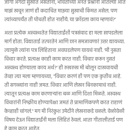
जागी अगदी सुखात असताना, भोवतीच्या अनंत प्रश्नांनी आतल्या आत
माझं खचून जाणं ही कदाचित माझ्या सुखाची किंमत असेल. पण
त्यांच्यापर्यंत ती पोचती होत नाहीये. या फ्रॉडला काय म्हणावं?’
अशा प्रत्येक अस्वस्थतेत विद्याताईंशी पत्रसंवाद हा मला सापडलेला
मार्ग होता. विद्याताई तत्परतेनं आणि छान समजावणारं उत्तर द्यायच्या.
त्यामुळे त्यांना पत्र लिहिताना अवघडलेपण यायचं नाही. ‘मी नुसता
विचार करते. प्रत्यक्ष काही काम करत नाही. विचार करून नुसतं
अस्वस्थ होण्याला काय अर्थ?’ ही रुखरुख मी बोलून दाखवायची
तेव्हा त्या मला म्हणायच्या, "विचार करणं ही पण एक कृतीच आहे.
ती सगळ्यांना नाही जमत. विचार आणि लेखन बिनकामाचं नाही.
त्यातून प्रत्यक्ष काम करणार्‍यांना बळ आणि दिशा मिळते. अस्वस्थ
विचारांनी निष्क्रीय होण्यापेक्षा जमतं ते प्रामाणिकपणे करत राहाणं
केव्हाही चांगलं." मग मी निरंकुश उमेदीने लेखनाकडे वळले. वेळोवेळी
विषय देऊन विद्याताईंनी मला लिहितं ठेवलं. आता गीतालीताई पण
हे काम करत आहेत.