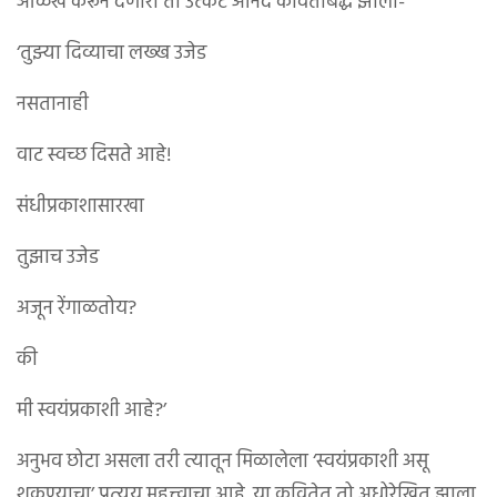
ओळख करून देणारा तो उत्कट आनंद कविताबद्ध झाला-
‘तुझ्या दिव्याचा लख्ख उजेड
नसतानाही
वाट स्वच्छ दिसते आहे!
संधीप्रकाशासारखा
तुझाच उजेड
अजून रेंगाळतोय?
की
मी स्वयंप्रकाशी आहे?’
अनुभव छोटा असला तरी त्यातून मिळालेला ‘स्वयंप्रकाशी असू
शकण्याचा’ प्रत्यय महत्त्वाचा आहे. या कवितेत तो अधोरेखित झाला