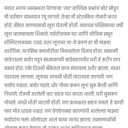
मनात अनाम अस्वस्थता पेरणार्‍या ‘त्या’ तात्त्विक प्रश्नांचं बोट सोडून
मी वर्तमान वास्तवात रमू लागले. तेव्हा मी स्टेटबँकेत नोकरी करत
होते. बँकेत जाण्यासाठी लूना घेतली होती. वयाच्या पस्तिसाव्या वर्षी
लूना चालवायला शिकले. पर्वतीजवळ घर आणि ऑफिस ससून
हॉस्पिटलजवळ. एवढं अंतर लूनावर जा-ये करणं हा मी माझ्या
शारीरिक, मानसिक कमजोरीवर मिळवलेला विजय होता. सकाळी
साडेनऊला बाहेर पडून संध्याकाळी साडेसहापर्यंत घरी हे रूटीन छान
बसलं होतं. एके दिवशी बँकेतलं काम संपायला उशीर झाला. अंधार
पडायला लागला. लूनावर जायची भीती वाटायला लागली. पण
पर्याय नव्हता. बाहेर पडले. धीर गोळा करून लूना सुरू केली आणि
निघाले. रोजची ठरलेली वाट सहज पार करता आली. घरी सुखरूप
पोचले. आधी भीती वाटली होती. पण प्रत्यक्षात सहज जमलं. हे काही
फार मोठं धाडस नव्हतं. पण वेगवेगळ्या कारणांनी आलेल्या माझ्या
मर्यादांना मला ओलांडता आलं याचा आनंद झाला. स्वसामर्थ्याची