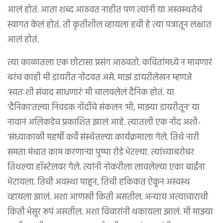
आलं होतं. आता शब्द आठवत नाहीत पण त्यांनी या अस्वस्थतेचं
स्वागत केलं होतं. ती कृतीशील व्हायला हवी हे त्या पत्रातून लक्षात
आलं होतं.
त्या काळातला एक छोटासा प्रसंग आठवतो. कवितांमध्ये न मावणारं
बरंच काही मी डायरीत नोंदवत असे. माझं डायरीलेखन म्हणजे
‘स्वतःशी संवाद साधणारं’ मी चालवलेलं दैनिक होतं. या
‘दैनिका’तल्या निवडक नोंदींचे संकलन ‘मी, माझ्या डायरीतून’ या
नावानं अलिकडेच प्रकाशित झालं आहे. त्यातली एक नोंद अशी-
‘संध्याकाळी महर्षी कर्वे संस्थेतल्या कार्यक्रमाला गेले. तिथे नारी
समता मंचात काम करणार्‍या पुष्पा रोडे भेटल्या. त्यांच्याबरोबर
तिथल्या हॉस्टेलवर गेले. त्यांनी नोकरीला लावलेल्या एका बाईंना
भेटायला. तिची अवस्था पाहून, तिची हकिकत ऐकून अस्वस्थ
व्हायला झालं. अशा आणखी किती असतील. अन्याय अत्याचाराची
किती भेसूर रूपं असतील. अशा विचारांनी थकायला झालं. मी माझ्या