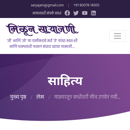
saryajani@gmail.com
|
+91 80078 14005
आमच्याशी संपर्क साधा
‘ती’ आणि ‘तो’ या पलीकडचे सर्व ‘ते’ यांचा स्वतःशी
आणि परस्परांशी नव्यानं संवाद व्हावा यासाठी…
साहित्य
मुख्य पृष्ठ
/
लेख
/
माझ्यातून कधीतरी मीच उगवेन नवी...