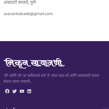
आसावरी काकडे, पुणे
asavarikakade@gmail.com
‘ती’ आणि ‘तो’ या पलीकडचे सर्व ‘ते’ यांचा स्वतःशी आणि परस्परांशी नव्यानं
संवाद व्हावा यासाठी…