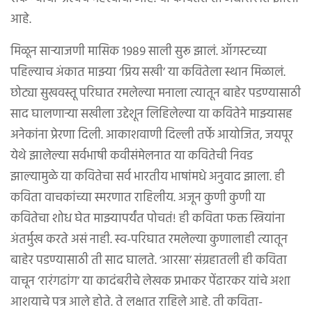
आहे.
मिळून सार्‍याजणी मासिक १९८९ साली सुरू झालं. ऑगस्टच्या
पहिल्याच अंकात माझ्या ‘प्रिय सखी’ या कवितेला स्थान मिळालं.
छोट्या सुखवस्तू परिघात रमलेल्या मनाला त्यातून बाहेर पडण्यासाठी
साद घालणार्‍या सखीला उद्देशून लिहिलेल्या या कवितेने माझ्यासह
अनेकांना प्रेरणा दिली. आकाशवाणी दिल्ली तर्फे आयोजित, जयपूर
येथे झालेल्या सर्वभाषी कवीसंमेलनात या कवितेची निवड
झाल्यामुळे या कवितेचा सर्व भारतीय भाषांमधे अनुवाद झाला. ही
कविता वाचकांच्या स्मरणात राहिलीय. अजून कुणी कुणी या
कवितेचा शोध घेत माझ्यापर्यंत पोचतं! ही कविता फक्त स्त्रियांना
अंतर्मुख करते असं नाही. स्व-परिघात रमलेल्या कुणालाही त्यातून
बाहेर पडण्यासाठी ती साद घालते. ‘आरसा’ संग्रहातली ही कविता
वाचून ‘रारंगढांग’ या कादंबरीचे लेखक प्रभाकर पेंढारकर यांचे अशा
आशयाचे पत्र आले होते. ते लक्षात राहिले आहे. ती कविता-