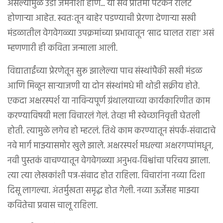
असल्यामुळे उडी जमेनाशी होणं... या सर्व प्रतिमा पटकन रीलेट
होणार्‍या आहेत. स्वतःतून बाहेर पडण्याची प्रेरणा देणार्‍या सखी
मंडळातील वेगवेगळ्या उपक्रमांच्या प्रभावातून ‘साद घालत राहा’ असं
म्हणणारी ही कविता जन्माला आली.
विद्याताईंच्या प्रेरणेतून सुरू झालेल्या पाच संस्थांपैकी सखी मंडळ
आणि मिळून सार्‍याजणी या दोन संस्थांमधे मी थोडी सक्रीय होते.
एकदा अक्षरस्पर्श या नाविन्यपूर्ण ग्रंथालयाच्या कार्यकारिणीत काम
करण्याविषयी मला विचारलं गेलं. तेव्हा मी स्वेच्छानिवृत्ती घेतली
होती. त्यामुळे लगेच हो म्हटलं. तिथे काम करण्यातून संपर्क-संवादाचे
नवे मार्ग माझ्यासमोर खुले झाले. अक्षरस्पर्श मधल्या अक्षरगप्पांमधून,
नवी पुस्तकं वाचण्यातून वेगवेगळ्या अनुभव-विश्वांचा परिचय झाला.
त्या त्या लेखकांशी पत्र-संवाद होत राहिला. विचारांना नव्या दिशा
दिसू लागल्या. अंतर्मुखता समृद्ध होत गेली. नव्या ऊर्जेसह माझ्या
कवितेचा प्रवास चालू राहिला.