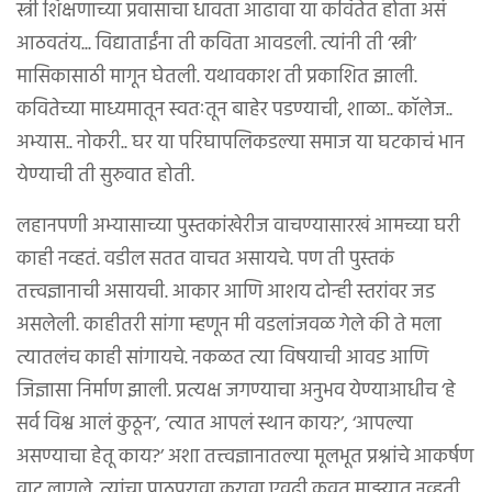
स्त्री शिक्षणाच्या प्रवासाचा धावता आढावा या कवितेत होता असं
आठवतंय... विद्याताईंना ती कविता आवडली. त्यांनी ती ‘स्त्री’
मासिकासाठी मागून घेतली. यथावकाश ती प्रकाशित झाली.
कवितेच्या माध्यमातून स्वतःतून बाहेर पडण्याची, शाळा.. कॉलेज..
अभ्यास.. नोकरी.. घर या परिघापलिकडल्या समाज या घटकाचं भान
येण्याची ती सुरुवात होती.
लहानपणी अभ्यासाच्या पुस्तकांखेरीज वाचण्यासारखं आमच्या घरी
काही नव्हतं. वडील सतत वाचत असायचे. पण ती पुस्तकं
तत्त्वज्ञानाची असायची. आकार आणि आशय दोन्ही स्तरांवर जड
असलेली. काहीतरी सांगा म्हणून मी वडलांजवळ गेले की ते मला
त्यातलंच काही सांगायचे. नकळत त्या विषयाची आवड आणि
जिज्ञासा निर्माण झाली. प्रत्यक्ष जगण्याचा अनुभव येण्याआधीच ‘हे
सर्व विश्व आलं कुठून’, ‘त्यात आपलं स्थान काय?’, ‘आपल्या
असण्याचा हेतू काय?’ अशा तत्त्वज्ञानातल्या मूलभूत प्रश्नांचे आकर्षण
वाटू लागले. त्यांचा पाठपुरावा करावा एवढी कुवत माझ्यात नव्हती.