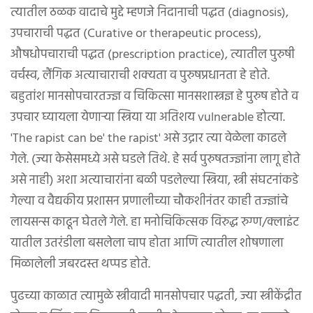
त्यातील ठळक वादाचे मुद्दे म्हणजे निदानाची पद्धत (diagnosis),
उपचाराची पद्धत (Curative or therapeutic process),
औषधोपचाराची पद्धत (prescription practice), त्यातील पुरुषी
वर्चस्व, लैंगिक अत्याचाराची शक्यता व पुरुषप्रधानता हे होते.
बहुतांश मानसोपचारतज्ज्ञ व चिकित्सा मानसशास्त्रज्ञ हे पुरुष होते व
उपचार घ्यायला येणाऱ्या स्त्रिया या अतिशय vulnerable होत्या.
'The rapist can be' the rapist' असे उद्गार त्या वेळेला काढले
गेले. (ज्या केसेसमध्ये असे घडले तिथे. हे सर्व पुरुषतज्ज्ञांना लागू होते
असे नाही) अशा अत्याचारांना बळी पडलेल्या स्त्रिया, स्त्री संघटनांकडे
गेल्या व वैद्यकीय प्रशासन प्रणालीच्या चौकशीनंतर काही तज्ज्ञांचे
लायसन्स काढून घेतले गेले. हा मनोचिकित्सक विरुद्ध रुग्ण/क्लाइंट
यातील उतरंडीला बसलेला चाप होता आणि त्यातील शोषणाला
मिळालेली जबरदस्त थप्पड होते.
पुढच्या काळात त्यामुळे स्त्रीवादी मानसोपचार पद्धती, ज्या स्त्रीकेंद्रीत