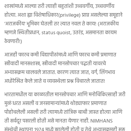
शाखांमध्ये आल्या तरी त्याही बहुतांशी उच्चवर्गीय, उच्चवर्णीय
होत्या. अशा ह्या विशेषाधिकार(privilege) प्राप्त असलेल्या समूहाने
'अराजकीय' भूमिका घेतली तर त्यात नवल ते काय! (अराजकीय
म्हणजे स्थितीप्रधान, status quoist, उतरंड, असमानता कायम
ठेवणारी!)
आजही फारच कमी विद्यापीठांमध्ये आणि फारच कमी प्रमाणात
स्त्रीवादी मानसशास्त्र, स्त्रीवादी मानसोपचार पद्धती यावरचे
अभ्यासक्रम चालवले जातात. कारण त्यात जात, वर्ग, लिंगभाव
अधोरेखित केले जाते व व्यवस्थेला प्रश्न विचारले जातात!
भारतामधील या काळातील मानसोपचार आणि मनोचिकित्साही जरी
मुळं धरत असली व जनसामान्यांमध्ये थोड्याफार प्रमाणात
पोहोचलेली असली तरी त्यामध्ये तांत्रिक बाबी जास्त होत्या आणि
ती सर्वदूर पसरली होती असे मानता येणार नाही. NIMHANS
संस्थेची स्थापना १९७४ मध्ये झालेली होती व तेथे अभ्यासक्रमही सुरू