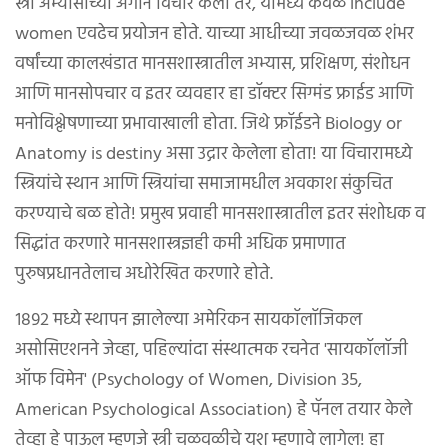
स्त्री अभ्यासाच्या अंगाने विचार केला तर, यामध्ये केवळ include
women एवढेच प्रयोजन होते. याच्या आधीच्या जवळजवळ शंभर
वर्षांच्या कालखंडात मानसशास्त्रातील अभ्यास, प्रशिक्षण, संशोधन
आणि मानसोपचार व इतर व्यवहार हा डॉक्टर सिग्मंड फ्राईड आणि
मनोविश्लेषणाच्या प्रभावाखाली होता. जिथे फ्रॉईडने Biology or
Anatomy is destiny असा उद्गार केलेला होता! या विचारामध्ये
स्त्रियांचे स्थान आणि स्त्रियांचा समाजामधील अवकाश संकुचित
करण्याचे बळ होते! प्रमुख प्रवाही मानसशास्त्रातील इतर संशोधक व
सिद्धांत करणारे मानसशास्त्रज्ञही कमी अधिक प्रमाणात
पुरुषप्रधानतेलाच अधोरेखित करणारे होते.
१८९२ मध्ये स्थापन झालेल्या अमेरिकन सायकॉलॉजिकल
असोसिएशनने जेव्हा, पहिल्यांदा संस्थात्मक रचनेत 'सायकॉलॉजी
ऑफ विमेन' (Psychology of Women, Division 35,
American Psychological Association) हे पॅनल तयार केले
तेव्हा हे पाऊल म्हणजे स्त्री चळवळीचे यश म्हणावे लागेल! हा