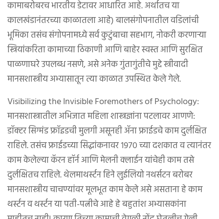
कामाबरोबरच भारतीय डेटावर आधारित आहे. अर्थातच या
कालखंडानंतरच्या काळातला आहे) बालसंगोपनातील वडिलांची
भूमिका तसंच संगोपनामध्ये सर्व कुटुंबाचा सहभाग, नोकरी करणाऱ्या
स्त्रियांकरिता कामाच्या ठिकाणी आणि बाहेर स्वस्त आणि सुरक्षित
पाळणाघरे उपलब्ध नसणे, असे अनेक गुंतागुंतीचे मुद्दे स्त्रीवादी
मानसशास्त्रीय अभ्यासातून त्या काळात उपस्थित केले गेले.
Visibilizing the Invisible Foremothers of Psychology:
मानसशास्त्रातील अभिजात महिला शास्त्रज्ञांना पटलावर आणणे:
डॉक्टर सिग्मंड फ्रॉइडची मुलगी असूनही ॲना फ्राईडचे काम दुर्लक्षित
राहिले. तसंच फ्राईडच्या सिद्धांकनावर १९७० च्या दशकात व त्यानंतर
काम केलेल्या कॅरन हॉर्न आणि मेलनी क्लाईन यांचेही काम तसे
दुर्लक्षितच राहिले. थेलमाथर्स्टन हिने लुईलियो नथर्सटन बरोबर
मानसशास्त्रीय चाचण्यांवर मूलभूत काम केले असे असताना हे काम
थर्स्टन व थर्स्टन या पती-पत्नीचे आहे हे बहुतांश अभ्यासकांना