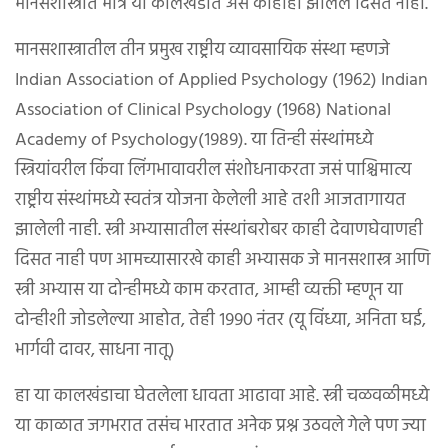
मानसशास्त्रात मात्र या कालखंडात असे काहीही झालेले दिसत नाही.
मानसशास्त्रातील तीन प्रमुख राष्ट्रीय व्यावसायिक संस्था म्हणजे
Indian Association of Applied Psychology (१९६२) Indian
Association of Clinical Psychology (१९६८) National
Academy of Psychology(१९८९). या तिन्ही संस्थांमध्ये
स्त्रियांवरील किंवा लिंगभावावरील संशोधनाकरता जसं पाश्चिमात्य
राष्ट्रीय संस्थांमध्ये स्वतंत्र योजना केलेली आहे तशी आजतागायत
झालेली नाही. स्त्री अभ्यासातील संस्थांबरोबर काही देवाणघेवाणही
दिसत नाही पण आमच्यासारखे काही अभ्यासक जे मानसशास्त्र आणि
स्त्री अभ्यास या दोन्हीमध्ये काम करतात, आम्ही व्यक्ती म्हणून या
दोन्हीशी जोडलेल्या आहोत, तेही १९९० नंतर (यू विंध्या, अनिता घई,
भार्गवी दावर, साधना नातू)
हा या कालखंडाचा घेतलेला धावता आढावा आहे. स्त्री चळवळीमध्ये
या काळात जगभरात तसंच भारतात अनेक प्रश्न उठवले गेले पण ज्या