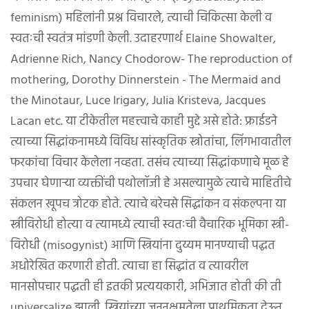
feminism) महिलांनी प्रश्न विचारले, त्याची चिकित्सा केली व
स्वतःची स्वतंत्र मांडणी केली. उदाहरणार्थ Elaine Showalter,
Adrienne Rich, Nancy Chodorow- The reproduction of
mothering, Dorothy Dinnerstein - The Mermaid and
the Minotaur, Luce Irigary, Julia Kristeva, Jacques
Lacan etc. या टीकेतील महत्त्वाचे काही मुद्दे असे होते: फ्राईडने
त्याच्या सिद्धांकनामध्ये विविध सांस्कृतिक स्त्रोतांचा, लिंगभावातील
फरकांचा विचार केलेला नव्हता. तसंच त्याच्या सिद्धांकणाचे मूळ हे
उपचार घेणाऱ्या व्यक्तींची पथोलॉजी हे असल्यामुळे त्याचे माहितीचे
संकलन खूपच त्रोटक होते. त्याचे बरेचसे सिद्धांकन व संकल्पना या
स्त्रीविरोधी होत्या व त्यामध्ये त्याची स्वतःची वैचारिक भूमिका स्त्री-
विरोधी (misogynist) आणि स्त्रियांना दुय्यम मानण्याची पद्धत
अधोरेखित करणारी होती. त्याचा हा सिद्धांत व त्यावरील
मानसोपचार पद्धती ही इतकी प्रत्ययकारी, अभिजात होती की ती
universalize झाली. स्त्रियांच्या जननक्षमतेला प्राथमिकता देऊन