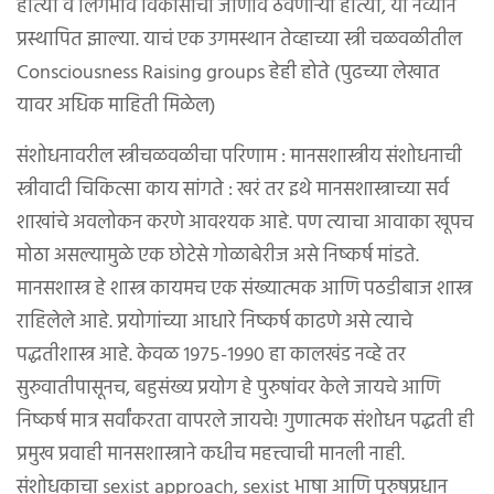
होत्या व लिंगभाव विकासाची जाणीव ठेवणाऱ्या होत्या, या नव्याने
प्रस्थापित झाल्या. याचं एक उगमस्थान तेव्हाच्या स्त्री चळवळीतील
Consciousness Raising groups हेही होते (पुढच्या लेखात
यावर अधिक माहिती मिळेल)
संशोधनावरील स्त्रीचळवळीचा परिणाम : मानसशास्त्रीय संशोधनाची
स्त्रीवादी चिकित्सा काय सांगते : खरं तर इथे मानसशास्त्राच्या सर्व
शाखांचे अवलोकन करणे आवश्यक आहे. पण त्याचा आवाका खूपच
मोठा असल्यामुळे एक छोटेसे गोळाबेरीज असे निष्कर्ष मांडते.
मानसशास्त्र हे शास्त्र कायमच एक संख्यात्मक आणि पठडीबाज शास्त्र
राहिलेले आहे. प्रयोगांच्या आधारे निष्कर्ष काढणे असे त्याचे
पद्धतीशास्त्र आहे. केवळ १९७५-१९९० हा कालखंड नव्हे तर
सुरुवातीपासूनच, बहुसंख्य प्रयोग हे पुरुषांवर केले जायचे आणि
निष्कर्ष मात्र सर्वांकरता वापरले जायचे! गुणात्मक संशोधन पद्धती ही
प्रमुख प्रवाही मानसशास्त्राने कधीच महत्त्वाची मानली नाही.
संशोधकाचा sexist approach, sexist भाषा आणि पुरुषप्रधान