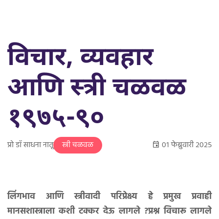
विचार, व्यवहार
आणि स्त्री चळवळ
१९७५-९०
प्रो डॉ साधना नातू
०१ फेब्रुवारी २०२५
स्त्री चळवळ
लिंगभाव आणि स्त्रीवादी परिप्रेक्ष्य हे प्रमुख प्रवाही
मानसशास्त्राला कशी टक्कर देऊ लागले ?प्रश्न विचारू लागले