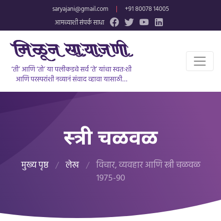
saryajani@gmail.com
|
+91 80078 14005
आमच्याशी संपर्क साधा
‘ती’ आणि ‘तो’ या पलीकडचे सर्व ‘ते’ यांचा स्वतःशी
आणि परस्परांशी नव्यानं संवाद व्हावा यासाठी…
स्त्री चळवळ
मुख्य पृष्ठ
/
लेख
/
विचार, व्यवहार आणि स्त्री चळवळ
१९७५-९०