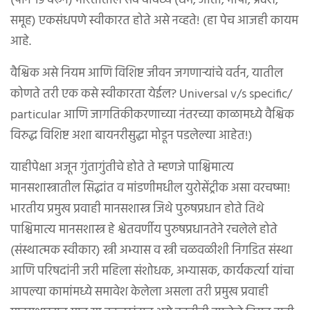
(पान १९ वरून) भारतातील सर्व वैविध्य (धर्म, जाती, भाषा, प्रदेश,
समूह) एकसंधपणे स्वीकारत होते असे नव्हते! (हा पेच आजही कायम
आहे.
वैश्विक असे नियम आणि विशिष्ट जीवन जगणाऱ्यांचे वर्तन, यातील
कोणते तरी एक कसे स्वीकारता येईल? Universal v/s specific/
particular आणि जागतिकीकरणाच्या नंतरच्या काळामध्ये वैश्विक
विरुद्ध विशिष्ट अशा बायनरीसुद्धा मोडून पडलेल्या आहेत!)
याहीपेक्षा अजून गुंतागुंतीचे होते ते म्हणजे पाश्चिमात्य
मानसशास्त्रातील सिद्धांत व मांडणीमधील युरोसेंट्रीक असा वरचष्मा!
भारतीय प्रमुख प्रवाही मानसशास्त्र जिथे पुरुषप्रधान होते तिथे
पाश्चिमात्य मानसशास्त्र हे श्वेतवर्णीय पुरुषप्रधानतेने रचलेले होते
(संस्थात्मक स्वीकार) स्त्री अभ्यास व स्त्री चळवळीशी निगडित संस्था
आणि परिषदांनी जरी महिला संशोधक, अभ्यासक, कार्यकर्त्या यांचा
आपल्या कामांमध्ये समावेश केलेला असला तरी प्रमुख प्रवाही